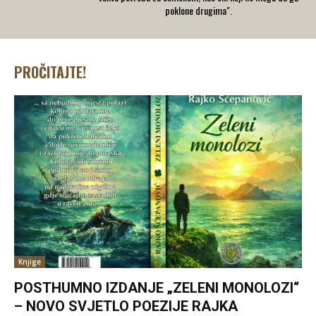
poklone drugima".
PROČITAJTE!
Knjige
POSTHUMNO IZDANJE „ZELENI MONOLOZI“
– NOVO SVJETLO POEZIJE RAJKA