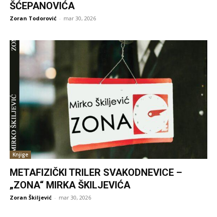
ŠĆEPANOVIĆA
Zoran Todorović
-
mar 30, 2026
Knjige
METAFIZIČKI TRILER SVAKODNEVICE –
„ZONA“ MIRKA ŠKILJEVIĆA
Zoran Škiljević
-
mar 30, 2026