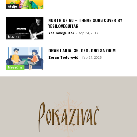
Atelje
NORTH OF 60 – THEME SONG COVER BY
YESILOVEGUITAR
Yesiloveguitar
-
sep 24, 2017
Muzika
ORAN I ANJA, 35. DEO: ONO SA ONIM
Zoran Todorović
-
feb 27, 2025
Mesečina