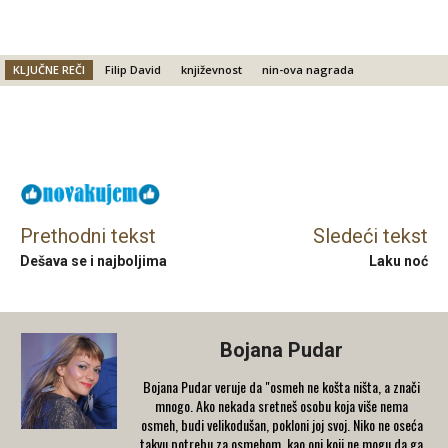
KLJUČNE REČI
Filip David
književnost
nin-ova nagrada
Facebook
X
Email
Prethodni tekst
Sledeći tekst
Dešava se i najboljima
Laku noć
Bojana Pudar
Bojana Pudar veruje da "osmeh ne košta ništa, a znači
mnogo. Ako nekada sretneš osobu koja više nema
osmeh, budi velikodušan, pokloni joj svoj. Niko ne oseća
takvu potrebu za osmehom, kao oni koji ne mogu da ga