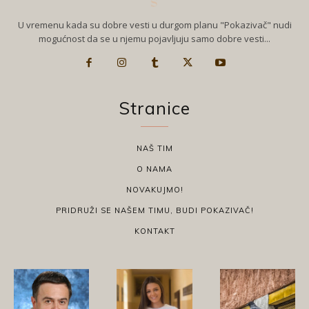
U vremenu kada su dobre vesti u durgom planu "Pokazivač" nudi
mogućnost da se u njemu pojavljuju samo dobre vesti...
Stranice
NAŠ TIM
O NAMA
NOVAKUJMO!
PRIDRUŽI SE NAŠEM TIMU, BUDI POKAZIVAČ!
KONTAKT