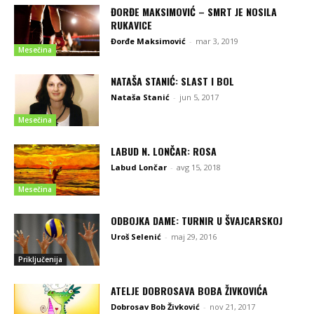
ĐORĐE MAKSIMOVIĆ – SMRT JE NOSILA
RUKAVICE
Đorđe Maksimović
-
mar 3, 2019
Mesečina
NATAŠA STANIĆ: SLAST I BOL
Nataša Stanić
-
jun 5, 2017
Mesečina
LABUD N. LONČAR: ROSA
Labud Lončar
-
avg 15, 2018
Mesečina
ODBOJKA DAME: TURNIR U ŠVAJCARSKOJ
Uroš Selenić
-
maj 29, 2016
Priključenija
ATELJE DOBROSAVA BOBA ŽIVKOVIĆA
Dobrosav Bob Živković
-
nov 21, 2017