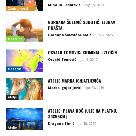
Mihailo Todorović
-
avg 15, 2018
Zanimljivosti
GORDANA ŠOLEVIĆ SUBOTIĆ: LJUBAV
PRAŠTA
Gordana Šolević Subotić
-
jun 6, 2025
Mesečina
OSVALD TOMOVIĆ: KRIMINAL I ZLOČIN
Osvald Tomović
-
jun 5, 2017
Magazin
ATELJE MARKA IGNJATIJEVIĆA
Marko Ignjatijević
-
apr 23, 2019
Atelje
ATELJE: PLAVA NOĆ (ULJE NA PLATNU,
30X55CM)
Dragana Simić
-
jul 18, 2017
Atelje