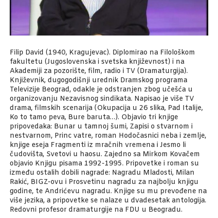
Filip David (1940, Kragujevac). Diplomirao na Filološkom
fakultetu (Jugoslovenska i svetska književnost) i na
Akademiji za pozorište, film, radio i TV (Dramaturgija).
Književnik, dugogodišnji urednik Dramskog programa
Televizije Beograd, odakle je odstranjen zbog učešća u
organizovanju Nezavisnog sindikata. Napisao je više TV
drama, filmskih scenarija (Okupacija u 26 slika, Pad Italije,
Ko to tamo peva, Bure baruta…). Objavio tri knjige
pripovedaka: Bunar u tamnoj šumi, Zapisi o stvarnom i
nestvarnom, Princ vatre, roman Hodočasnici neba i zemlje,
knjige eseja Fragmenti iz mračnih vremena i Jesmo li
čudovišta, Svetovi u haosu. Zajedno sa Mirkom Kovačem
objavio Knjigu pisama 1992-1995. Pripovetke i roman su
između ostalih dobili nagrade: Nagradu Mladosti, Milan
Rakić, BIGZ-ovu i Prosvetinu nagradu za najbolju knjigu
godine, te Andrićevu nagradu. Knjige su mu prevođene na
više jezika, a pripovetke se nalaze u dvadesetak antologija.
Redovni profesor dramaturgije na FDU u Beogradu.