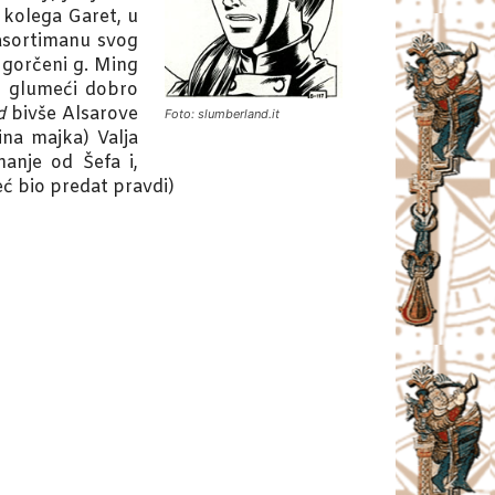
v kolega Garet, u
 asortimanu svog
 Ogorčeni g. Ming
a, glumeći dobro
d
bivše Alsarove
Foto: slumberland.it
ina majka) Valja
nanje od Šefa i,
eć bio predat pravdi)