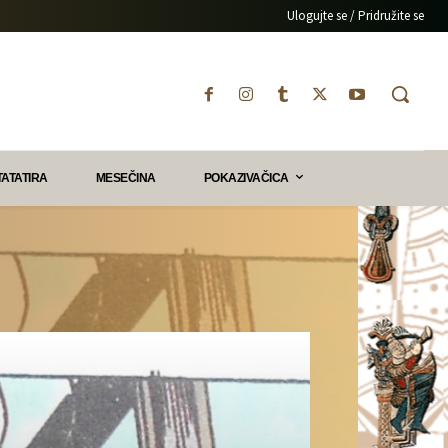
Ulogujte se / Pridružite se
TATATIRA
MESEČINA
POKAZIVAČICA