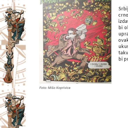
Srbi
crn
izda
bi o
upra
ovak
ukus
tak
bi pr
Foto: Mišo Koprivica