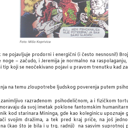
Foto: Mišo Koprivica
ne pojavljuje prodorni i energični (i često nesnosni!) Broj
noge – začudo, i Jeremija je normalno na raspolaganju, b
 tip koji se neočekivano pojavi u pravom trenutku kad zag
ažnja na temu zloupotrebe ljudskog poverenja putem psihoan
animljivo razrađenom psihodeličnom, a i fizičkom tort
primoravaju da svoj imetak poklone fantomskim humanita
nik kod starinara Mininga, gde kao koleginicu upoznaje 
ači svojim dražima, a tek pred kraj priče, na još jedn
(kao što je bila i u trg. radnji) na sasvim suprotnoj poz