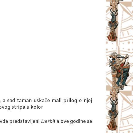
, a sad taman uskače mali prilog o njoj
ovog stripa u kolor
vde predstavljeni
Derbi
) a ove godine se