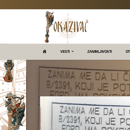
P
VESTI
ZANIMLJIVOSTI
OT
O
K
A
Z