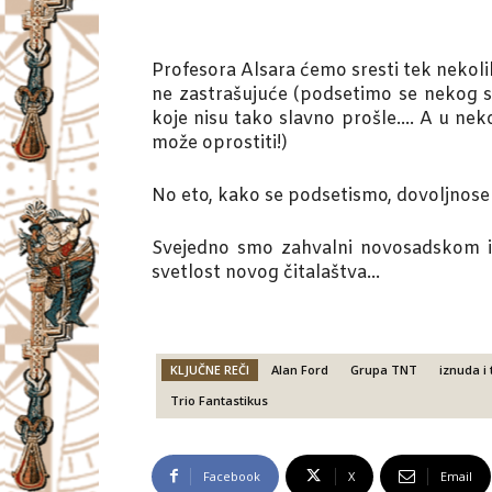
Profesora Alsara ćemo sresti tek nekol
ne zastrašujuće (podsetimo se nekog s
koje nisu tako slavno prošle…. A u nek
može oprostiti!)
No eto, kako se podsetismo, dovoljnose b
Svejedno smo zahvalni novosadskom iz
svetlost novog čitalaštva…
KLJUČNE REČI
Alan Ford
Grupa TNT
iznuda i 
Trio Fantastikus
Facebook
X
Email