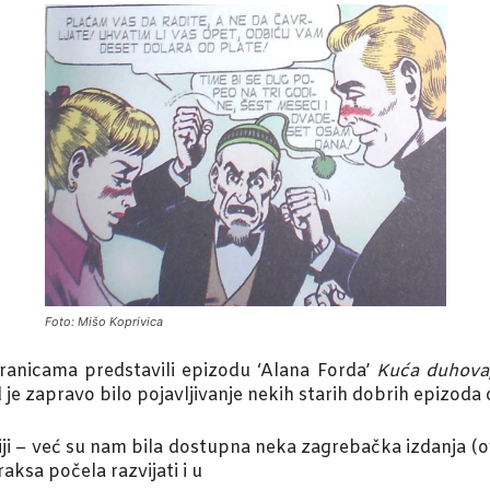
Foto: Mišo Koprivica
ranicama predstavili epizodu ‘Alana Forda’
Kuća duhova
je zapravo bilo pojavljivanje nekih starih dobrih epizoda 
iji – već su nam bila dostupna neka zagrebačka izdanja (o
raksa počela razvijati i u