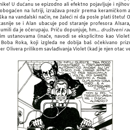
nike! U dućanu se epizodno ali efektno pojavljuje i njiho
obogaćen na lutriji, izražava prezir prema keramičkom
ška na vandalski način, ne žaleći ni da posle plati štetu!
asnije se i Alan ubacuje pod staranje profesora Alsar
naumili da je očerupaju. Priču dopunjuje, hm…
društveni ra
ćim ustanovama (inače, navodi se eksplicitno kao Violet
ad Boba Roka, koji izgleda ne dobija baš očekivano priz
r Olivera prilikom savlađivanja Violet (kad je njen otac v