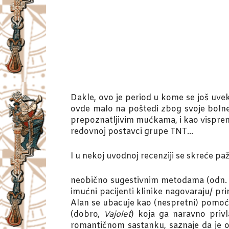
Dakle, ovo je period u kome se još uvek 
ovde malo na poštedi zbog svoje bolne 
prepoznatljivim mućkama, i kao vispreni
redovnoj postavci grupe TNT…
I u nekoj uvodnoj recenziji se skreće p
neobično sugestivnim metodama (odn. z
imućni pacijenti klinike nagovaraju/ 
Alan se ubacuje kao (nespretni) pomoć
(dobro,
Vajolet
) koja ga naravno privl
romantičnom sastanku, saznaje da je ona 