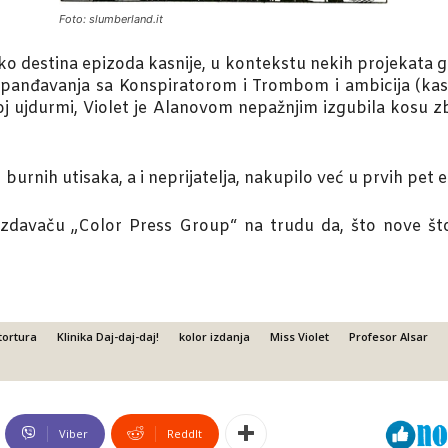
Foto: slumberland.it
iko destina epizoda kasnije, u kontekstu nekih projekata 
panđavanja sa Konspiratorom i Trombom i ambicija (kasni
oj ujdurmi, Violet je Alanovom nepažnjim izgubila kosu
urnih utisaka, a i neprijatelja, nakupilo već u prvih pet 
davaču „Color Press Group“ na trudu da, što nove što
tortura
Klinika Daj-daj-daj!
kolor izdanja
Miss Violet
Profesor Alsar
Viber
ReddIt