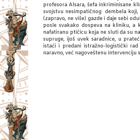
profesora Alsara, šefa inkriminisane kli
svojstvu nesimpatičnog dembela koji, 
(zapravo, ne više) gazde i daje sebi odu
posle svakako dospeva na kliniku, a k
nafatiranu ptičicu koja ne sluti da su 
supruge, ijoš uvek saradnice, u prate
istaći i predani istražno-logistički r
naravno, već nagoveštenu intervenciju se