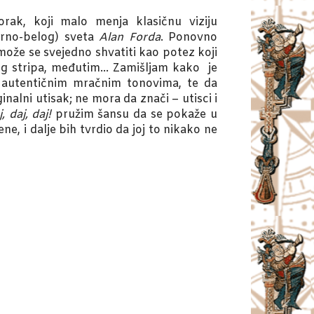
korak, koji malo menja klasičnu viziju
crno-belog) sveta
Alan Forda
. Ponovno
, može se svejedno shvatiti kao potez koji
vog stripa, međutim… Zamišljam kako je
m, autentičnim mračnim tonovima, te da
alni utisak; ne mora da znači – utisci i
, daj, daj!
pružim šansu da se pokaže u
ene, i dalje bih tvrdio da joj to nikako ne