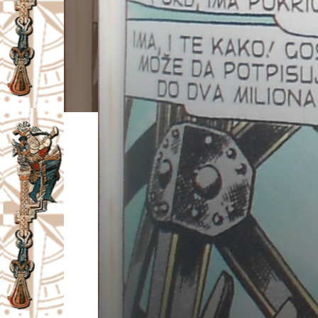
I
V
A
Č