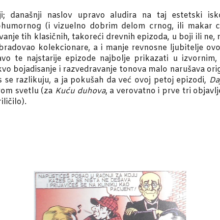
ji; današnji naslov upravo aludira na taj estetski is
ohumornog (i vizuelno dobrim delom crnog, ili makar 
vanje tih klasičnih, takoreći drevnih epizoda, u boji ili ne
bradovao kolekcionare, a i manje revnosne ljubitelje o
vo te najstarije epizode najbolje prikazati u izvorni
vo bojadisanje i razvedravanje tonova malo narušava origin
 se razlikuju, a ja pokušah da već ovoj petoj epizodi,
Daj
vom svetlu (za
Kuću duhova
, a verovatno i prve tri objavlj
iličilo).