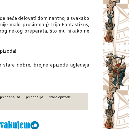
gde neće delovati dominantno, a svakako
je malo proširenog) Trija Fantastikus,
 zbog nekog preparata, što mu nikako ne
epizoda!
 stare dobre, brojne epizode ugledaju
psihoanaliza
psihodelija
stare epizode