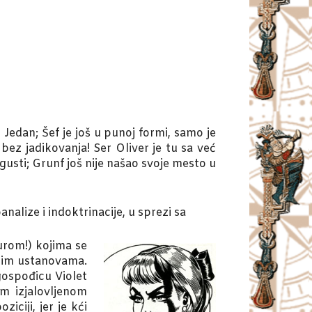
 Jedan; Šef je još u punoj formi, samo je
ez jadikovanja! Ser Oliver je tu sa već
usti; Grunf još nije našao svoje mesto u
alize i indoktrinacije, u sprezi sa
urom!) kojima se
rnim ustanovama.
gospođicu Violet
om izjalovljenom
iciji, jer je kći