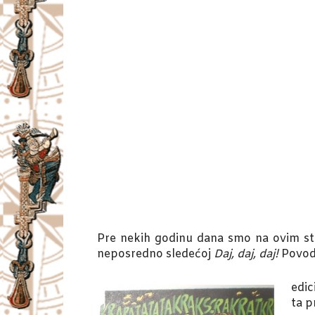
Pre nekih godinu dana smo na ovim st
neposredno sledećoj
Daj, daj, daj!
Povod 
edic
ta p