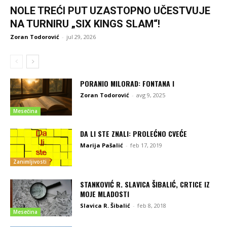
NOLE TREĆI PUT UZASTOPNO UČESTVUJE
NA TURNIRU „SIX KINGS SLAM“!
Zoran Todorović
-
jul 29, 2026
PORANIO MILORAD: FONTANA I
Zoran Todorović
-
avg 9, 2025
Mesečina
DA LI STE ZNALI: PROLEĆNO CVEĆE
Marija Pašalić
-
feb 17, 2019
Zanimljivosti
STANKOVIĆ R. SLAVICA ŠIBALIĆ, CRTICE IZ
MOJE MLADOSTI
Slavica R. Šibalić
-
feb 8, 2018
Mesečina