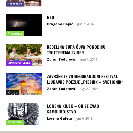
Satatatira
BEG
Dragana Đapić
-
jun 7, 2016
Mesečina
NEDELJNA SUPA ČUVA PORODICU
TWITTEREMAILVIBER
Zoran Todorović
-
maj 1, 2019
Otvorena vrata
ZAVRŠEN JE VII MEĐUNARODNI FESTIVAL
LJUBAVNE POEZIJE „PJESNIK – SVETIONIK“
Zoran Todorović
-
avg 27, 2024
Knjige
LORENA KUJEK – ON SE ZVAO
SAMOUBOJSTVO
Lorena Galeta
-
jan 6, 2019
Mesečina