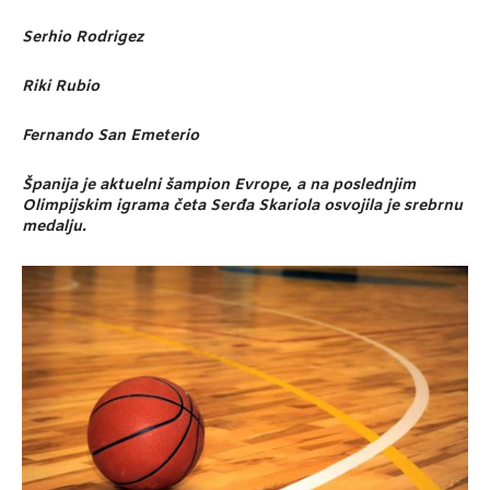
Serhio Rodrigez
Riki Rubio
Fernando San Emeterio
Španija je aktuelni šampion Evrope, a na poslednjim
Olimpijskim igrama četa Serđa Skariola osvojila je srebrnu
medalju.