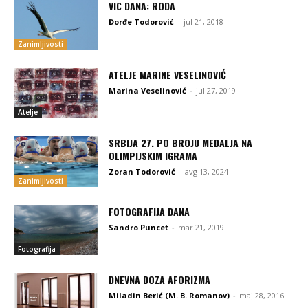
VIC DANA: RODA
Đorđe Todorović
-
jul 21, 2018
Zanimljivosti
ATELJE MARINE VESELINOVIĆ
Marina Veselinović
-
jul 27, 2019
Atelje
SRBIJA 27. PO BROJU MEDALJA NA
OLIMPIJSKIM IGRAMA
Zoran Todorović
-
avg 13, 2024
Zanimljivosti
FOTOGRAFIJA DANA
Sandro Puncet
-
mar 21, 2019
Fotografija
DNEVNA DOZA AFORIZMA
Miladin Berić (M. B. Romanov)
-
maj 28, 2016