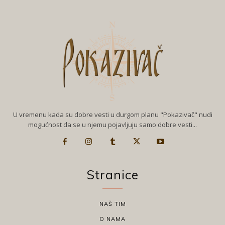
U vremenu kada su dobre vesti u durgom planu "Pokazivač" nudi
mogućnost da se u njemu pojavljuju samo dobre vesti...
Stranice
NAŠ TIM
O NAMA