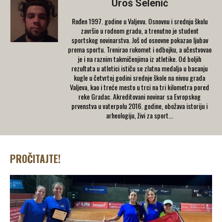
Uroš Selenić
Rođen 1997. godine u Valjevu. Osnovnu i srednju školu
završio u rodnom gradu, a trenutno je student
sportskog novinarstva. Još od osnovne pokazao ljubav
prema sportu. Trenirao rukomet i odbojku, a učestvovao
je i na raznim takmičenjima iz atletike. Od boljih
rezultata u atletici ističu se zlatna medalja u bacanju
kugle u četvrtoj godini srednje škole na nivou grada
Valjeva, kao i treće mesto u trci na tri kilometra pored
reke Gradac. Akreditovani novinar sa Evropskog
prvenstva u vaterpolu 2016. godine, obožava istoriju i
arheologiju, živi za sport...
PROČITAJTE!