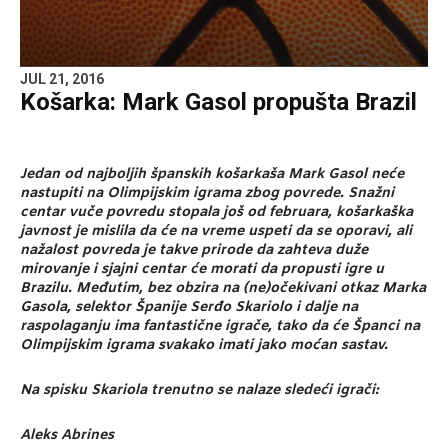
JUL 21, 2016
Košarka: Mark Gasol propušta Brazil
Jedan od najboljih španskih košarkaša Mark Gasol neće
nastupiti na Olimpijskim igrama zbog povrede. Snažni
centar vuče povredu stopala još od februara, košarkaška
javnost je mislila da će na vreme uspeti da se oporavi, ali
nažalost povreda je takve prirode da zahteva duže
mirovanje i sjajni centar će morati da propusti igre u
Brazilu. Međutim, bez obzira na (ne)očekivani otkaz Marka
Gasola, selektor Španije Serđo Skariolo i dalje na
raspolaganju ima fantastične igrače, tako da će Španci na
Olimpijskim igrama svakako imati jako moćan sastav.
Na spisku Skariola trenutno se nalaze sledeći igrači:
Aleks Abrines