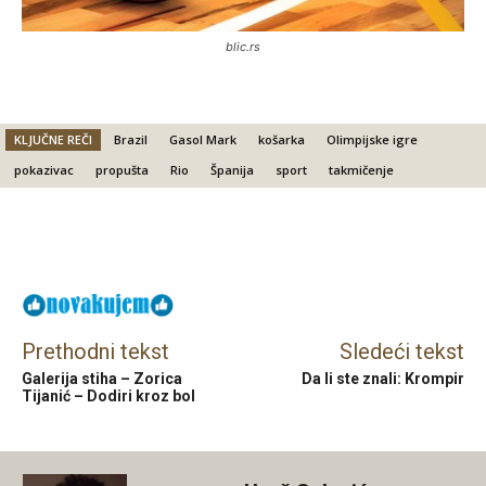
blic.rs
KLJUČNE REČI
Brazil
Gasol Mark
košarka
Olimpijske igre
pokazivac
propušta
Rio
Španija
sport
takmičenje
Facebook
X
Email
Prethodni tekst
Sledeći tekst
Galerija stiha – Zorica
Da li ste znali: Krompir
Tijanić – Dodiri kroz bol