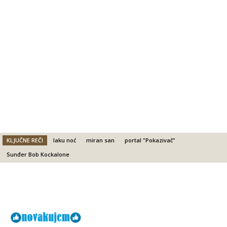
KLJUČNE REČI
laku noć
miran san
portal "Pokazivač"
Sunđer Bob Kockalone
Facebook
X
Email