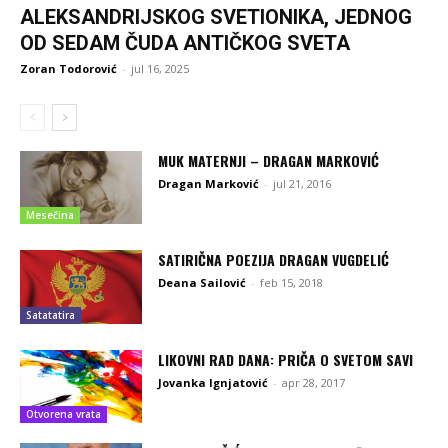
ALEKSANDRIJSKOG SVETIONIKA, JEDNOG
OD SEDAM ČUDA ANTIČKOG SVETA
Zoran Todorović
-
jul 16, 2025
MUK MATERNJI – DRAGAN MARKOVIĆ
Dragan Marković
-
jul 21, 2016
Mesečina
SATIRIČNA POEZIJA DRAGAN VUGDELIĆ
Deana Sailović
-
feb 15, 2018
Satatatira
LIKOVNI RAD DANA: PRIČA O SVETOM SAVI
Jovanka Ignjatović
-
apr 28, 2017
Otvorena vrata