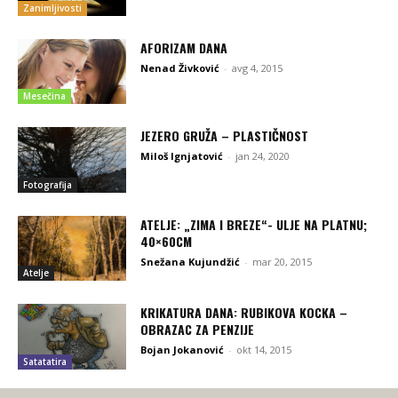
Zanimljivosti
AFORIZAM DANA
Nenad Živković
-
avg 4, 2015
Mesečina
JEZERO GRUŽA – PLASTIČNOST
Miloš Ignjatović
-
jan 24, 2020
Fotografija
ATELJE: „ZIMA I BREZE“- ULJE NA PLATNU;
40×60CM
Snežana Kujundžić
-
mar 20, 2015
Atelje
KRIKATURA DANA: RUBIKOVA KOCKA –
OBRAZAC ZA PENZIJE
Bojan Jokanović
-
okt 14, 2015
Satatatira