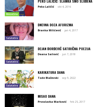
PEKO LALIČIĆ: SLAMKA SMO SLUĐENA
Peko Laličić
-
okt 4, 2016
Mesečina
DNEVNA DOZA AFORIZMA
Branka Milićević
-
jan 4, 2017
Satatatira
DEJAN ĐORĐEVIĆ SATIRIČNA POEZIJA
Deana Sailović
-
jun 7, 2018
Satatatira
KARIKATURA DANA
Tode Blaževski
-
sep 9, 2022
Satatatira
MISAO DANA
Prvoslavka Marković
-
feb 25, 2017