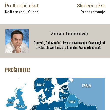
Prethodni tekst
Sledeći tekst
Da li ste znali: Guhać
Prepoznavanje
Zoran Todorović
Osnivač „Pokazivača“. Tvorac novakovanja. Čovek koji od
života želi sve ili ništa, a trenutno živi negde između.
PROČITAJTE!