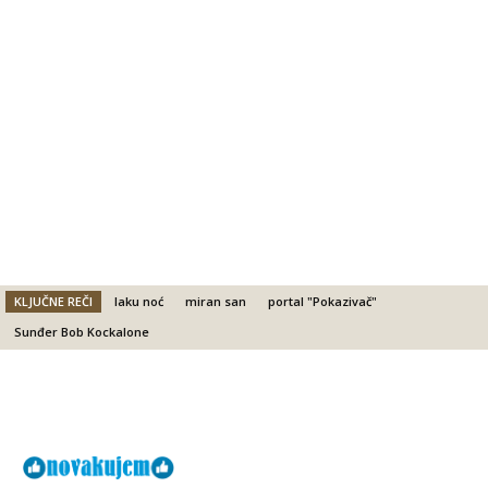
KLJUČNE REČI
laku noć
miran san
portal "Pokazivač"
Sunđer Bob Kockalone
Facebook
X
Email