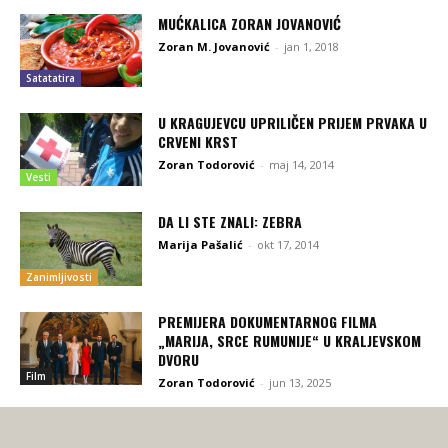
MUĆKALICA ZORAN JOVANOVIĆ
Zoran M. Jovanović
-
jan 1, 2018
Satatatira
U KRAGUJEVCU UPRILIČEN PRIJEM PRVAKA U
CRVENI KRST
Zoran Todorović
-
maj 14, 2014
Vesti
DA LI STE ZNALI: ZEBRA
Marija Pašalić
-
okt 17, 2014
Zanimljivosti
PREMIJERA DOKUMENTARNOG FILMA
„MARIJA, SRCE RUMUNIJE“ U KRALJEVSKOM
DVORU
Film
Zoran Todorović
-
jun 13, 2025