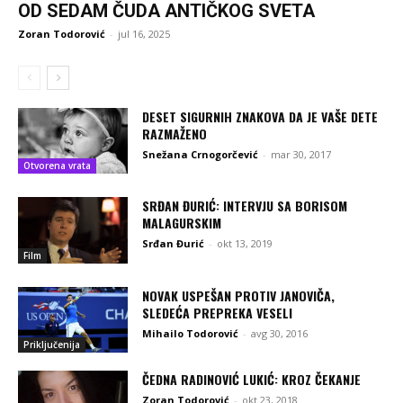
OD SEDAM ČUDA ANTIČKOG SVETA
Zoran Todorović
-
jul 16, 2025
DESET SIGURNIH ZNAKOVA DA JE VAŠE DETE
RAZMAŽENO
Snežana Crnogorčević
-
mar 30, 2017
Otvorena vrata
SRĐAN ĐURIĆ: INTERVJU SA BORISOM
MALAGURSKIM
Srđan Đurić
-
okt 13, 2019
Film
NOVAK USPEŠAN PROTIV JANOVIČA,
SLEDEĆA PREPREKA VESELI
Mihailo Todorović
-
avg 30, 2016
Priključenija
ČEDNA RADINOVIĆ LUKIĆ: KROZ ČEKANJE
Zoran Todorović
-
okt 23, 2018