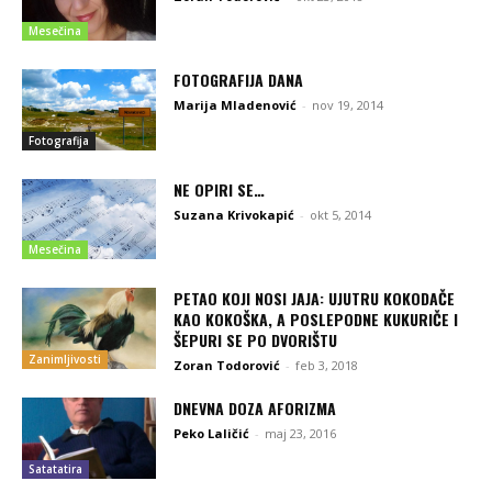
Mesečina
FOTOGRAFIJA DANA
Marija Mladenović
-
nov 19, 2014
Fotografija
NE OPIRI SE…
Suzana Krivokapić
-
okt 5, 2014
Mesečina
PETAO KOJI NOSI JAJA: UJUTRU KOKODAČE
KAO KOKOŠKA, A POSLEPODNE KUKURIČE I
ŠEPURI SE PO DVORIŠTU
Zanimljivosti
Zoran Todorović
-
feb 3, 2018
DNEVNA DOZA AFORIZMA
Peko Laličić
-
maj 23, 2016
Satatatira