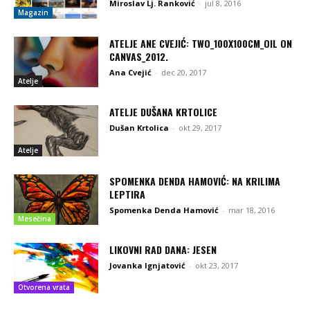
Miroslav Lj. Ranković
-
jul 8, 2016
Magazin
ATELJE ANE CVEJIĆ: TWO_100X100CM_OIL ON
CANVAS_2012.
Ana Cvejić
-
dec 20, 2017
Atelje
ATELJE DUŠANA KRTOLICE
Dušan Krtolica
-
okt 29, 2017
Atelje
SPOMENKA DENDA HAMOVIĆ: NA KRILIMA
LEPTIRA
Spomenka Denda Hamović
-
mar 18, 2016
Mesečina
LIKOVNI RAD DANA: JESEN
Jovanka Ignjatović
-
okt 23, 2017
Otvorena vrata