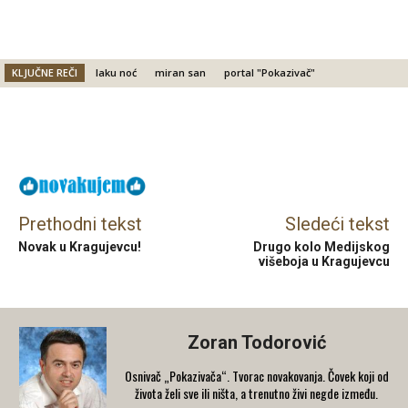
KLJUČNE REČI
laku noć
miran san
portal "Pokazivač"
Facebook
X
Email
Prethodni tekst
Sledeći tekst
Novak u Kragujevcu!
Drugo kolo Medijskog
višeboja u Kragujevcu
Zoran Todorović
Osnivač „Pokazivača“. Tvorac novakovanja. Čovek koji od
života želi sve ili ništa, a trenutno živi negde između.