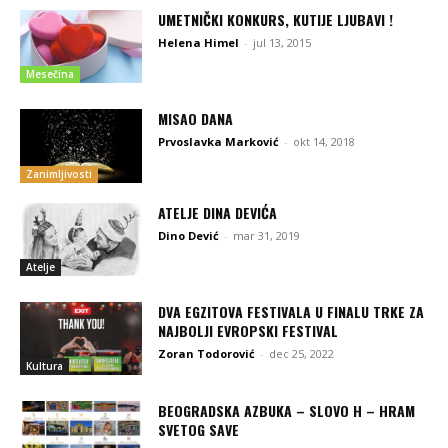
UMETNIČKI KONKURS, KUTIJE LJUBAVI !
Helena Himel
-
jul 13, 2015
Mesečina
MISAO DANA
Prvoslavka Marković
-
okt 14, 2018
Zanimljivosti
ATELJE DINA DEVIĆA
Dino Dević
-
mar 31, 2019
Atelje
DVA EGZITOVA FESTIVALA U FINALU TRKE ZA
NAJBOLJI EVROPSKI FESTIVAL
Zoran Todorović
-
dec 25, 2022
Kultura
BEOGRADSKA AZBUKA – SLOVO H – HRAM
SVETOG SAVE