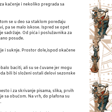
 za kačenje i nekoliko pregrada sa
Potom se u deo sa staklom poređaju
ovi, pa se malo iskose. Ispred se opet
ije sadržaje. Od pića i poslužavnika za
ovano posuđe.
lje i suknje. Prostor dole,ispod okačene
balo baciti, ali su se čuvane jer mogu
a bili bi složeni ostali delovi sezonske
to i za skrivanje pisama, slika, prvih
utije sa obućom. Na vrh, do plafona su
.