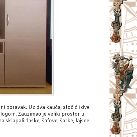
ni boravak. Uz dva kauča, stočić i dve
blogom. Zauzimao je veliki prostor u
a sklapali daske, šafove, šarke, lajsne.