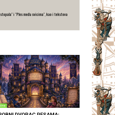
h stopala" i "Ples među svicima", kao i tekstova
čina
ROBNI DVORAC PESAMA: