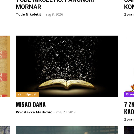
MORNAR
KO
Tode Nikoletić
-
avg 8, 2026
Zoran
Zanimljivosti
Otvo
MISAO DANA
7 Z
KAO
Prvoslavka Marković
-
maj 23, 2019
Zoran