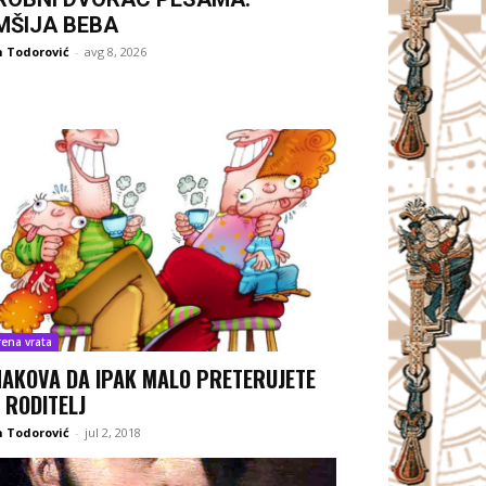
MŠIJA BEBA
 Todorović
-
avg 8, 2026
rena vrata
NAKOVA DA IPAK MALO PRETERUJETE
 RODITELJ
 Todorović
-
jul 2, 2018