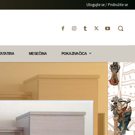
Ulogujte se / Pridružite se
TATATIRA
MESEČINA
POKAZIVAČICA