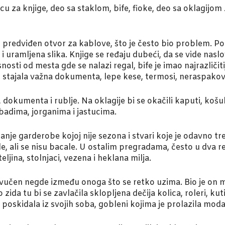
icu za knjige, deo sa staklom, bife, fioke, deo sa oklagijom
bio predviđen otvor za kablove, što je često bio problem. 
 i uramljena slika. Knjige se ređaju dubeći, da se vide nasl
nosti od mesta gde se nalazi regal, bife je imao najrazličit
tu stajala važna dokumenta, lepe kese, termosi, neraspak
, dokumenta i rublje. Na oklagije bi se okačili kaputi, košu
badima, jorganima i jastucima.
anje garderobe kojoj nije sezona i stvari koje je odavno tre
e, ali se nisu bacale. U ostalim pregradama, često u dva red
eljina, stolnjaci, vezena i heklana milja.
čen negde između onoga što se retko uzima. Bio je on mes
zida tu bi se zavlačila sklopljena dečija kolica, roleri, k
poskidala iz svojih soba, gobleni kojima je prolazila moda