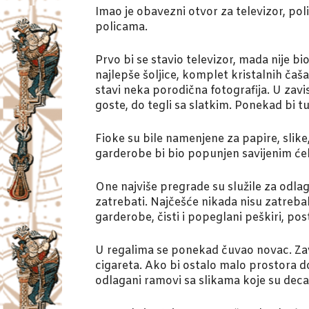
Imao je obavezni otvor za televizor, pol
policama.
Prvo bi se stavio televizor, mada nije 
najlepše šoljice, komplet kristalnih čaša
stavi neka porodična fotografija. U zavis
goste, do tegli sa slatkim. Ponekad bi 
Fioke su bile namenjene za papire, slike
garderobe bi bio popunjen savijenim će
One najviše pregrade su služile za odlag
zatrebati. Najčešće nikada nisu zatrebal
garderobe, čisti i popeglani peškiri, post
U regalima se ponekad čuvao novac. Zavu
cigareta. Ako bi ostalo malo prostora do 
odlagani ramovi sa slikama koje su deca 