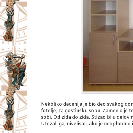
Nekoliko decenija je bio deo svakog dom
fotelje, za gostinsku sobu. Zamenio je t
sobi. Od zida do zida. Stizao bi u delov
Utezali ga, nivelisali, ako je neophodno