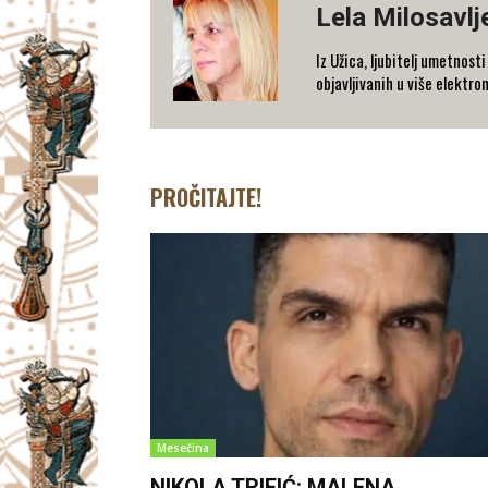
Lela Milosavlj
Iz Užica, ljubitelj umetnost
objavljivanih u više elektr
PROČITAJTE!
Mesečina
NIKOLA TRIFIĆ: MALENA