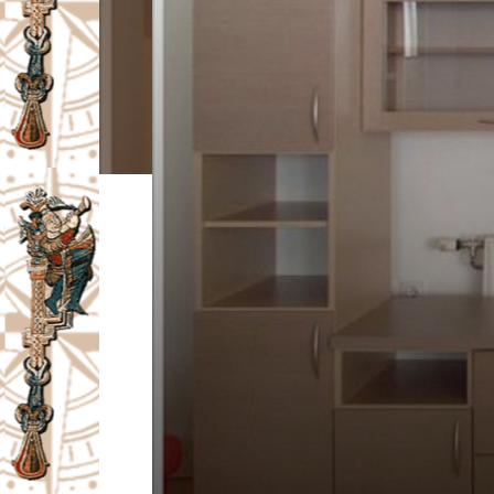
I
V
A
Č