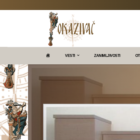
P
VESTI
ZANIMLJIVOSTI
OT
O
K
A
Z