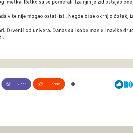
imetka. Retko su se pomerali. Iza njih je zid ostajao one 
kada više nije mogao ostati isti. Negde bi se okrnjio ćošak, 
i. Drveni i od univera. Danas su i sobe manje i navike dru
i.
Viber
ReddIt