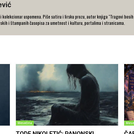
ević
i i kolekcionar uspomena. Piše satiru i lirsku prozu, autor knjiga "Tragovi bosi
onskih i štampanih časopisa za umetnost i kulturu, portalima i stranicama.
Mesečina
Mese
TODE NIKOLETIĆ: PANONSKI
ČA