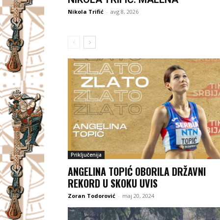
Nikola Trifić
-
avg 8, 2026
Priključenija
ANGELINA TOPIĆ OBORILA DRŽAVNI
REKORD U SKOKU UVIS
Zoran Todorović
-
maj 20, 2024