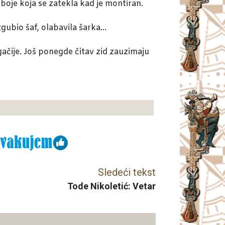
boje koja se zatekla kad je montiran.
izgubio šaf, olabavila šarka…
gačije. Još ponegde čitav zid zauzimaju
Sledeći tekst
Tode Nikoletić: Vetar