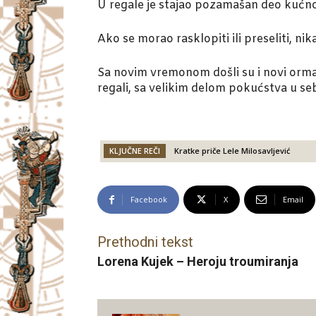
U regale je stajao pozamašan deo kućnog 
Ako se morao rasklopiti ili preseliti, ni
Sa novim vremonom došli su i novi ormar
regali, sa velikim delom pokućstva u seb
KLJUČNE REČI
Kratke priče Lele Milosavljević
Facebook
X
Email
Prethodni tekst
Lorena Kujek – Heroju troumiranja