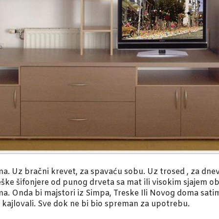
a. Uz bračni krevet, za spavaću sobu. Uz trosed , za dnev
eške šifonjere od punog drveta sa mat ili visokim sjajem o
ima. Onda bi majstori iz Simpa, Treske Ili Novog doma satim
 i kajlovali. Sve dok ne bi bio spreman za upotrebu.