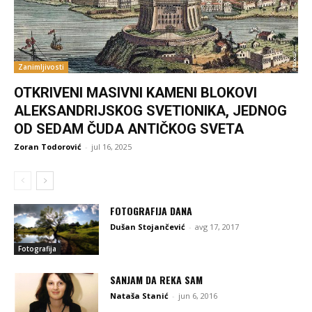
Zanimljivosti
OTKRIVENI MASIVNI KAMENI BLOKOVI
ALEKSANDRIJSKOG SVETIONIKA, JEDNOG
OD SEDAM ČUDA ANTIČKOG SVETA
Zoran Todorović
-
jul 16, 2025
FOTOGRAFIJA DANA
Dušan Stojančević
-
avg 17, 2017
Fotografija
SANJAM DA REKA SAM
Nataša Stanić
-
jun 6, 2016