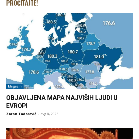
PROČITAJTE!
Magazin
OBJAVLJENA MAPA NAJVIŠIH LJUDI U
EVROPI
Zoran Todorović
-
avg 8, 2025