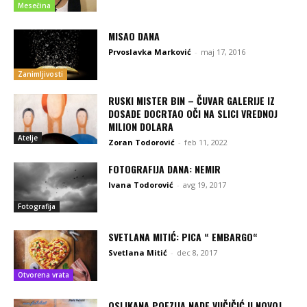
Mesečina
MISAO DANA
Prvoslavka Marković
-
maj 17, 2016
Zanimljivosti
RUSKI MISTER BIN – ČUVAR GALERIJE IZ
DOSADE DOCRTAO OČI NA SLICI VREDNOJ
MILION DOLARA
Atelje
Zoran Todorović
-
feb 11, 2022
FOTOGRAFIJA DANA: NEMIR
Ivana Todorović
-
avg 19, 2017
Fotografija
SVETLANA MITIĆ: PICA “ EMBARGO“
Svetlana Mitić
-
dec 8, 2017
Otvorena vrata
OSLIKANA POEZIJA NADE VUČIČIĆ U NOVOJ