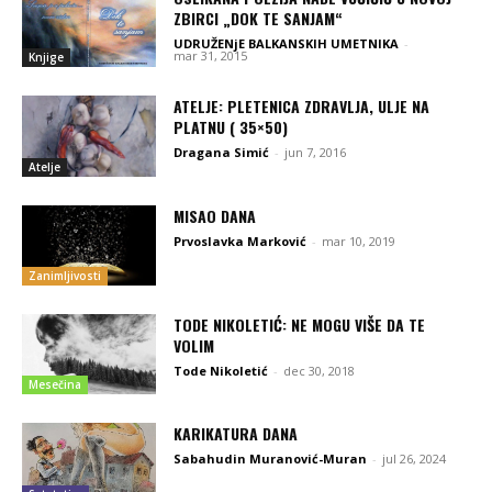
ZBIRCI „DOK TE SANJAM“
UDRUŽENjE BALKANSKIH UMETNIKA
-
mar 31, 2015
Knjige
ATELJE: PLETENICA ZDRAVLJA, ULJE NA
PLATNU ( 35×50)
Dragana Simić
-
jun 7, 2016
Atelje
MISAO DANA
Prvoslavka Marković
-
mar 10, 2019
Zanimljivosti
TODE NIKOLETIĆ: NE MOGU VIŠE DA TE
VOLIM
Tode Nikoletić
-
dec 30, 2018
Mesečina
KARIKATURA DANA
Sabahudin Muranović-Muran
-
jul 26, 2024