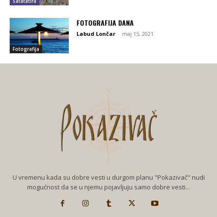
Satatatira
FOTOGRAFIJA DANA
Labud Lončar
-
maj 15, 2021
Fotografija
U vremenu kada su dobre vesti u durgom planu "Pokazivač" nudi
mogućnost da se u njemu pojavljuju samo dobre vesti...