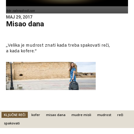
foto: malemudrosti.com
MAJ 29, 2017
Misao dana
„Velika je mudrost znati kada treba spakovati reči,
a kada kofere.“
KLJUČNE REČI
kofer
misao dana
mudre misli
mudrost
reči
spakovati