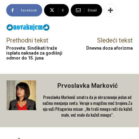
Facebook
X
Email
Prethodni tekst
Sledeći tekst
Prosveta: Sindikati traže
Dnevna doza aforizma
isplatu naknade za godišnji
odmor do 15. juna
Prvoslavka Marković
Prvoslavka Marković smatra da je obrazovanje jedan od
načina menjanja sveta. Veruje u magičnu moć brojeva.Za
nju važi Pitagorina misao: „Ne troši mnogo reči da kažeš
malo, već malo da kažeš mnogo“.