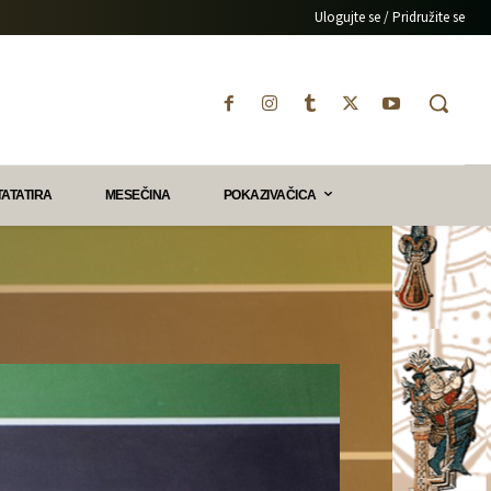
Ulogujte se / Pridružite se
TATATIRA
MESEČINA
POKAZIVAČICA