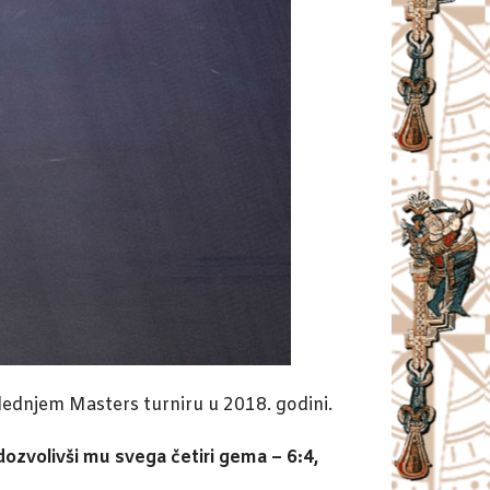
ednjem Masters turniru u 2018. godini.
dozvolivši mu svega četiri gema – 6:4,