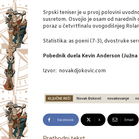
Srpski teniser je u prvoj polovini uvod
susretom. Osvojio je osam od narednih d
poraz u četvrtfinalu ovogodišnjeg Rola
Statistika: as poeni (7-3), dvostruke se
Pobednik duela Kevin Anderson (Južna Af
Izvor: novakdjokovic.com
KLJUČNE REČI
Novak Đoković
novakovanje
n
Facebook
X
Email
Prethodni tekst