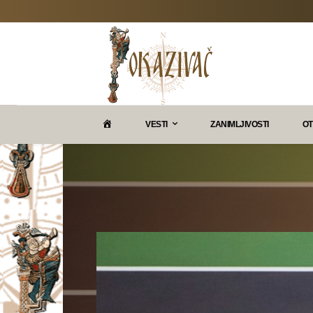
P
VESTI
ZANIMLJIVOSTI
OT
O
K
A
Z