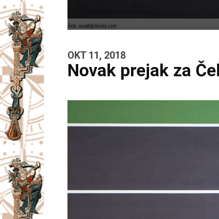
Foto: novakdjokovic.com
OKT 11, 2018
Novak prejak za Če