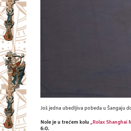
Još jedna ubedljiva pobeda u Šangaju d
Nole je u trećem kolu
„Rolax Shanghai 
6:0.