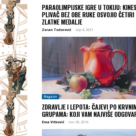
PARAOLIMPIJSKE IGRE U TOKIJU: KINE
PLIVAČ BEZ OBE RUKE OSVOJIO ČETIRI
ZLATNE MEDALJE
Zoran Todorović
-
sep 4, 2021
Magazin
ZDRAVLJE I LEPOTA: ČAJEVI PO KRVNI
GRUPAMA: KOJI VAM NAJVIŠE ODGOVA
Ema Vitković
-
nov 30, 2016