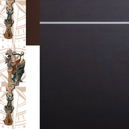
I
V
A
Č