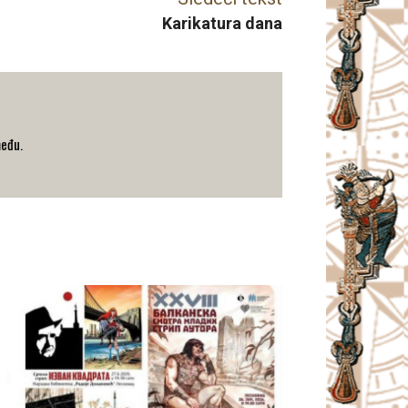
Karikatura dana
među.