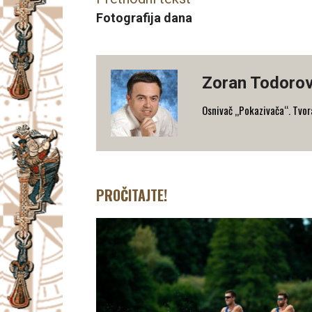
Fotografija dana
Zoran Todorov
Osnivač „Pokazivača“. Tvorac
PROČITAJTE!