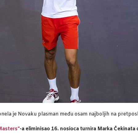
onela je Novaku plasman među osam najboljih na pretposl
Masters“
-a eliminisao 16. nosioca turnira Marka Čekinata 