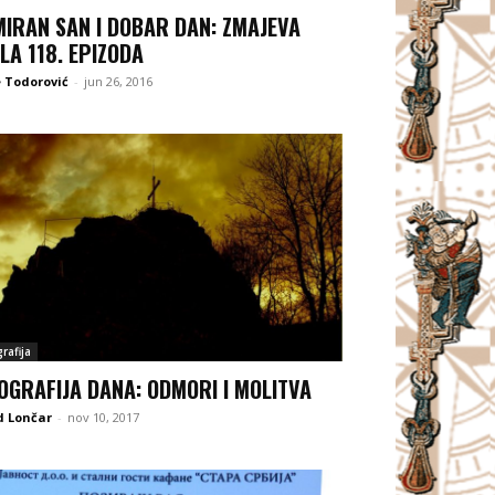
MIRAN SAN I DOBAR DAN: ZMAJEVA
LA 118. EPIZODA
 Todorović
-
jun 26, 2016
rafija
OGRAFIJA DANA: ODMORI I MOLITVA
d Lončar
-
nov 10, 2017