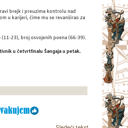
ravi brejk i preuzima kontrolu nad
m u karijeri, čime mu se revanširao za
e (11-23), broj osvojenih poena (66-39).
ivnik u četvrtfinalu Šangaja u petak.
Sledeći tekst