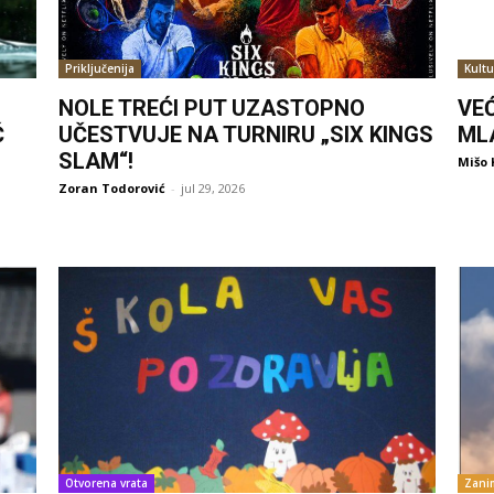
Priključenija
Kultu
NOLE TREĆI PUT UZASTOPNO
VE
Ć
UČESTVUJE NA TURNIRU „SIX KINGS
ML
SLAM“!
Mišo 
Zoran Todorović
-
jul 29, 2026
Otvorena vrata
Zanim