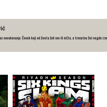
ić
 novakovanja. Čovek koji od života želi sve ili ništa, a trenutno živi negde iz