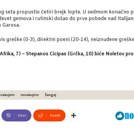
nog seta propustio četiri brejk lopte. U sedmom konačno p
evet gemova i rutinski došao do prve pobede nad Italijano
n Garosa.
rvis greške (0-3), direktni poeni (20-14), neiznuđene grešk
rika, 7) – Stepanos Cicipas (Grčka, 10) biće Noletov prot
ovakujem
novakujmo
Šangaj
Viber
ReddIt