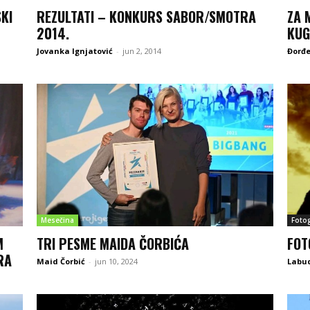
SKI
REZULTATI – KONKURS SABOR/SMOTRA
ZA 
2014.
KUG
Jovanka Ignjatović
-
jun 2, 2014
Đorđe
Mesečina
Fotog
M
TRI PESME MAIDA ČORBIĆA
FOT
RA
Maid Čorbić
-
jun 10, 2024
Labu