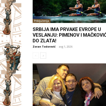
Priključenija
SRBIJA IMA PRVAKE EVROPE U
VESLANJU: PIMENOV I MAČKOVI
DO ZLATA!
Zoran Todorović
-
avg 1, 2026