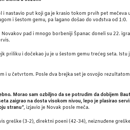
uel i nastavio put koji ga je krasio tokom prvih pet mečev
rugom i šestom gemu, pa lagano došao do vođstva od 1:0.
Novakov pad i mnogo borbeniji Španac doneli su 22. igra
rvis.
priliku i dočekao ju je u šestom gemu trećeg seta. Istu je
am i u četvrtom. Posle dva brejka set je osvojio rezultato
osebno. Morao sam ozbiljno da se potrudim da dobijem Ba
ta zaigrao na dosta visokom nivou, lepo je plasirao servis
oju stranu“
, izjavio je Novak posle meča.
rvis greške (3-2), direktni poeni (42-34), neiznuđene grešk