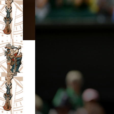
I
V
A
Č