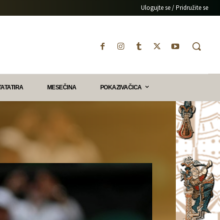
Ulogujte se / Pridružite se
TATATIRA
MESEČINA
POKAZIVAČICA