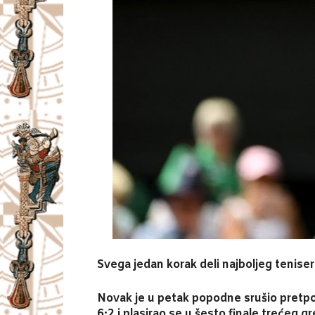
Svega jedan korak deli najboljeg tenise
Novak je u petak popodne srušio pretpos
6:2 i plasirao se u šesto finale trećeg g