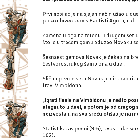
Prvi nosilac je na sjajan način ušao u d
puta oduzeo servis Bautisti Agutu, u d
Zamena uloga na terenu u drugom setu. 
što je u trećem gemu oduzeo Novaku se
Šesnaest gemova Novak je čekao na brejk 
čestvorostrukog šampiona u duel.
Slično prvom setu Novak je diktirao rit
travi Vimbldona.
„Igrati finale na Vimbldonu je nešto p
stegnuto u duel, a potom je od drugog se
neizvestan, na svu sreću otišao je na m
Statistika: as poeni (9-5), dvostruke se
102).