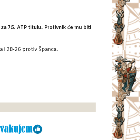
a 75. ATP titulu. Protivnik će mu biti
a i 28-26 protiv Španca.