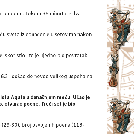
a u Londonu. Tokom 36 minuta je dva
ču sveta izjednačenje u setovima nakon
 iskoristio i to je ujedno bio povratak
m 6:2 i došao do novog velikog uspeha na
utistu Aguta u današnjem meču. Ušao je
, otvarao poene. Treći set je bio
e (29-30), broj osvojenih poena (118-