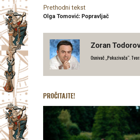
Prethodni tekst
Olga Tomović: Popravljač
Zoran Todorov
Osnivač „Pokazivača“. Tvorac
PROČITAJTE!