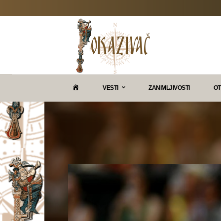
P
VESTI
ZANIMLJIVOSTI
OT
O
K
A
Z