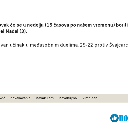
ovak će se u nedelju (15 časova po našem vremenu) boriti z
el Nadal (3).
tivan učinak u međusobnim duelima, 25-22 protiv Švajcarc
vić
novakovanje
novakujem
novakujmo
Vimbldon
Viber
ReddIt