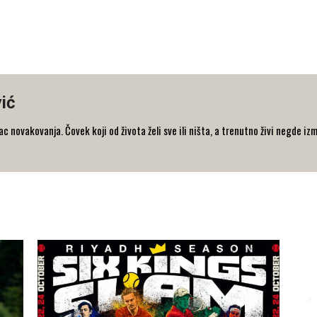
ić
 novakovanja. Čovek koji od života želi sve ili ništa, a trenutno živi negde iz