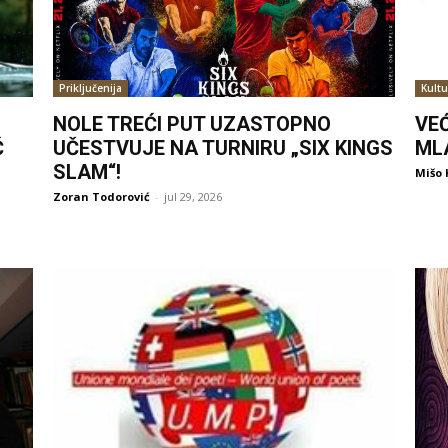
Priključenija
Kultu
NOLE TREĆI PUT UZASTOPNO
VE
Ć
UČESTVUJE NA TURNIRU „SIX KINGS
ML
SLAM“!
Mišo 
Zoran Todorović
-
jul 29, 2026