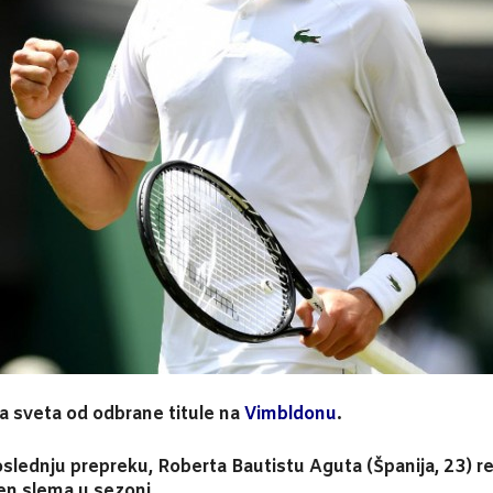
ra sveta od odbrane titule na
Vimbldonu
.
lednju prepreku, Roberta Bautistu Aguta (Španija, 23) rez
ren slema u sezoni.