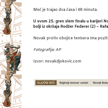
Meč je trajao dva časa i 48 minuta.
U svom 25. gren slem finalu u karijeri N
bolji iz okršaja Rodžer Federer (2) – Rafa
Novak protiv obojice tenisera ima pozi
Fotografija: AP
Izvor: novakdjokovic.com
KLJUČNE REČI
Najbolji teniser sveta!
Novak Đoko
Facebook
X
Email