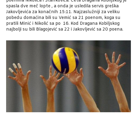
poenima Nikolića i Stankovića. Četa Dragana Kobiljskog je
spasla dve meč lopte , a onda je usledila servis greška
Jakovljevića za konačnih 15:11. Najzaslužniji za veliku
pobedu domaćina bili su Vemić sa 21 poenom, koga su
pratili Minić i Nikolić sa po 16. Kod Dragana Kobiljskog
najbolji su bili Blagojević sa 22 i Jakovljević sa 20 poena.