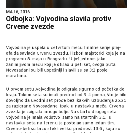
MAJ 6, 2016
Odbojka: Vojvodina slavila protiv
Crvene zvezde
Vojvodina je uspela u četvrtom meču finalne serije plej-
ofa da savlada Crvenu zvezdu, i izbori majstorici koja je na
programu 8. maja u Beogradu. U još jednom jako
zanimljivom meču koji je otišao u peti set, ovoga puta
Novosađani su bili uspešniji i slavili su sa 3:2 posle
maratona.
U prvom setu ,Vojvodina je odigrala sigurno od početka do
kraja. Tokom seta su imali prednot od 3-4 poena, što je bilo
dovoljno da uvodni set prođe bez ikakvih uzbuđenja 25:21
za razigrane Novosađane. Ipak, u nastavku meča Crvena
zvezda je zaigrala mnogo bolje. Na startu drugog seta
Vojvodina je imala vođstvo samo na startnih 3:1, u
nastavku seta na terenu je postojao samo jedan tim.
Crveno-beli su brzo stekli veliku prednost 13:6 , koju su