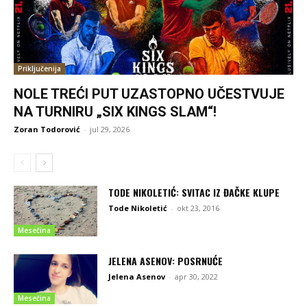
Priključenija
NOLE TREĆI PUT UZASTOPNO UČESTVUJE
NA TURNIRU „SIX KINGS SLAM“!
Zoran Todorović
-
jul 29, 2026
TODE NIKOLETIĆ: SVITAC IZ ĐAČKE KLUPE
Tode Nikoletić
-
okt 23, 2016
Mesečina
JELENA ASENOV: POSRNUĆE
Jelena Asenov
-
apr 30, 2022
Mesečina