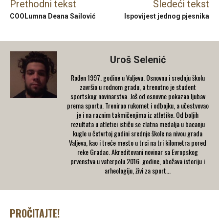
Prethodni tekst
Sledeći tekst
COOLumna Deana Sailović
Ispovijest jednog pjesnika
Uroš Selenić
Rođen 1997. godine u Valjevu. Osnovnu i srednju školu
završio u rodnom gradu, a trenutno je student
sportskog novinarstva. Još od osnovne pokazao ljubav
prema sportu. Trenirao rukomet i odbojku, a učestvovao
je i na raznim takmičenjima iz atletike. Od boljih
rezultata u atletici ističu se zlatna medalja u bacanju
kugle u četvrtoj godini srednje škole na nivou grada
Valjeva, kao i treće mesto u trci na tri kilometra pored
reke Gradac. Akreditovani novinar sa Evropskog
prvenstva u vaterpolu 2016. godine, obožava istoriju i
arheologiju, živi za sport...
PROČITAJTE!