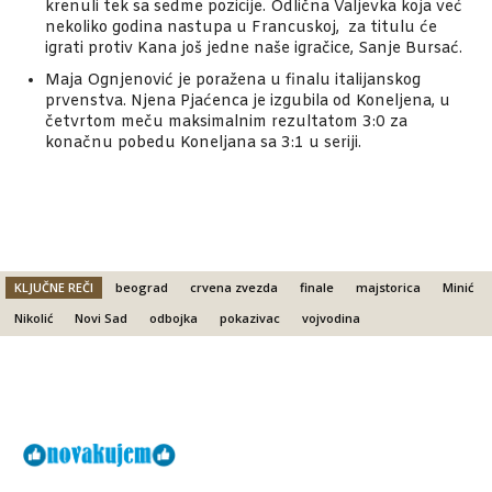
krenuli tek sa sedme pozicije. Odlična Valjevka koja već
nekoliko godina nastupa u Francuskoj, za titulu će
igrati protiv Kana još jedne naše igračice, Sanje Bursać.
Maja Ognjenović je poražena u finalu italijanskog
prvenstva. Njena Pjaćenca je izgubila od Koneljena, u
četvrtom meču maksimalnim rezultatom 3:0 za
konačnu pobedu Koneljana sa 3:1 u seriji.
KLJUČNE REČI
beograd
crvena zvezda
finale
majstorica
Minić
Nikolić
Novi Sad
odbojka
pokazivac
vojvodina
Facebook
X
Email