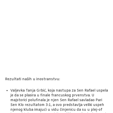
Rezultati naših u inostranstvu:
Valjevka Tanja Grbić, koja nastupa za Sen Rafael uspela
je da se plasira u finale francuskog prvenstva. U
majstorici polufinala je njen Sen Rafael savladao Pari
Sen Klo rezultatom 3:1, a ovo predstavlja veliki uspeh
njenog kluba imajući u vidu činjenicu da su u plej-of