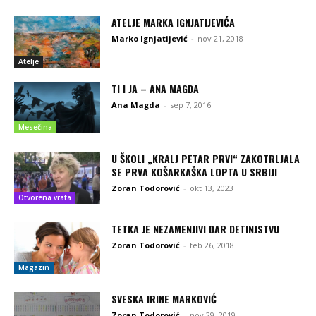
ATELJE MARKA IGNJATIJEVIĆA
Marko Ignjatijević
-
nov 21, 2018
Atelje
TI I JA – ANA MAGDA
Ana Magda
-
sep 7, 2016
Mesečina
U ŠKOLI „KRALJ PETAR PRVI“ ZAKOTRLJALA
SE PRVA KOŠARKAŠKA LOPTA U SRBIJI
Zoran Todorović
-
okt 13, 2023
Otvorena vrata
TETKA JE NEZAMENJIVI DAR DETINJSTVU
Zoran Todorović
-
feb 26, 2018
Magazin
SVESKA IRINE MARKOVIĆ
Zoran Todorović
-
nov 29, 2019