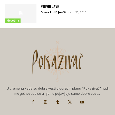
PRIVID JAVE
Divna Lulić Jovčić
-
apr 20, 2015
Mesečina
U vremenu kada su dobre vesti u durgom planu "Pokazivač" nudi
mogućnost da se u njemu pojavljuju samo dobre vesti...