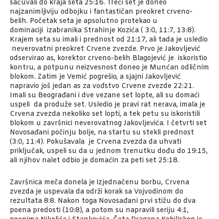
sačuvali do kraja seta 25:16. Treći set je doneo
najzanimljiviju odbojku i fantastičan preokret crveno-
belih. Početak seta je apsolutno protekao u
dominaciji izabranika Strahinje Kozića ( 3:0, 11:7, 13:8).
Krajem seta su imali i prednost od 21:17, ali tada je usledio
neverovatni preokret Crvene zvezde. Prvo je Jakovljević
odservirao as, korektor crveno-belih Blagojević je iskoristio
kontru, a potpunu neizvesnost doneo je Munćan odličnim
blokom. Zatim je Vemić pogrešio, a sjajni Jakovljević
napravio još jedan as za vođstvo Crvene zvezde 22:21.
Imali su Beograđani i dve vezane set lopte, ali su domaći
uspeli da produže set. Usledio je pravi rat nerava, imala je
Crvena zvezda nekoliko set lopti, a tek petu su iskoristili
blokom u završnici neverovatnog Jakovljevića. I četvrti set
Novosađani počinju bolje, na startu su stekli prednost
(3:0, 11:4). Pokušavala je Crvena zvezda da uhvati
priključak, uspeli su da u jednom trenutku dođu do 19:15,
ali njihov nalet odbio je domaćin za peti set 25:18.
Završnica meča donela je izjednačenu borbu, Crvena
zvezda je uspevala da održi korak sa Vojvodinom do
rezultata 8:8. Nakon toga Novosađani prvi stižu do dva
poena predosti (10:8), a potom su napravili seriju 4:1,