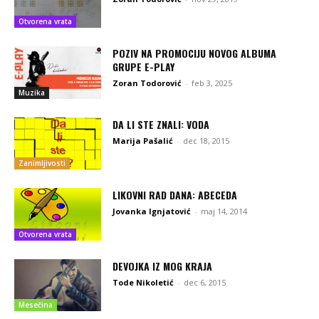
Otvorena vrata
POZIV NA PROMOCIJU NOVOG ALBUMA
GRUPE E-PLAY
Zoran Todorović
-
feb 3, 2025
Muzika
DA LI STE ZNALI: VODA
Marija Pašalić
-
dec 18, 2015
Zanimljivosti
LIKOVNI RAD DANA: ABECEDA
Jovanka Ignjatović
-
maj 14, 2014
Otvorena vrata
DEVOJKA IZ MOG KRAJA
Tode Nikoletić
-
dec 6, 2015
Mesečina