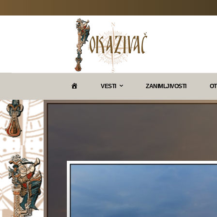
P
VESTI
ZANIMLJIVOSTI
OT
O
K
A
Z