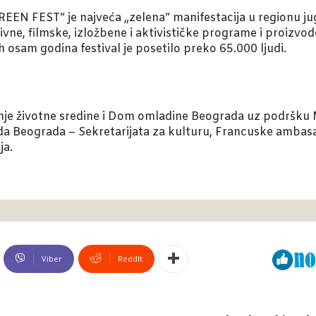
EEN FEST“ je najveća „zelena“ manifestacija u regionu ju
ivne, filmske, izložbene i aktivističke programe i proizvod
osam godina festival je posetilo preko 65.000 ljudi.
nje životne sredine i Dom omladine Beograda uz podršku Mi
ada Beograda – Sekretarijata za kulturu, Francuske ambasa
ja.
Viber
ReddIt