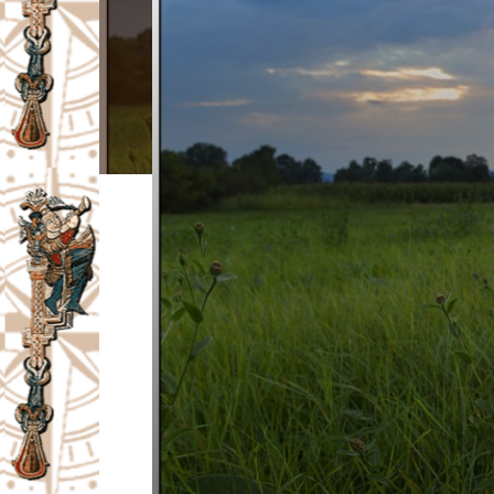
I
V
A
Č