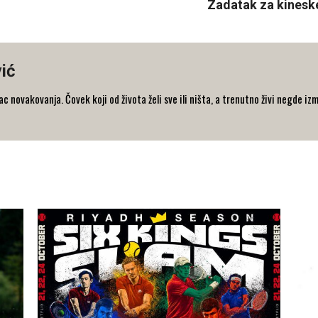
Zadatak za kinesk
ić
 novakovanja. Čovek koji od života želi sve ili ništa, a trenutno živi negde iz