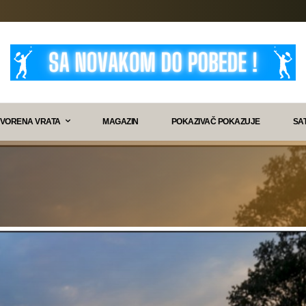
VORENA VRATA
MAGAZIN
POKAZIVAČ POKAZUJE
SA