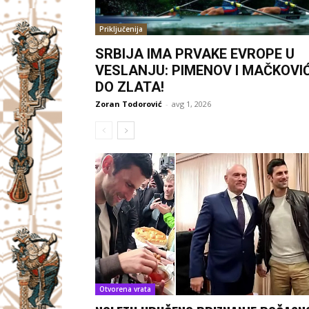
Priključenija
SRBIJA IMA PRVAKE EVROPE U
VESLANJU: PIMENOV I MAČKOVI
DO ZLATA!
Zoran Todorović
-
avg 1, 2026
Otvorena vrata