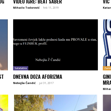
OG
VIDEO IGRE: BEAT SABER
VIC
Mihailo Todorović
-
feb 11, 2019
Katar
Satatatira
Zanim
ST
DNEVNA DOZA AFORIZMA
GIN
MRA
Nebojša Čandić
-
jul 31, 2017
Mihai