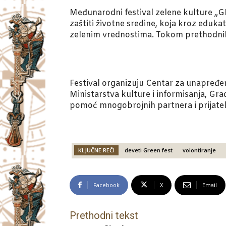
Međunarodni festival zelene kulture „GR
zaštiti životne sredine, koja kroz edukat
zelenim vrednostima. Tokom prethodnih 
Festival organizuju Centar za unapređe
Ministarstva kulture i informisanja, Gr
pomoć mnogobrojnih partnera i prijatel
KLJUČNE REČI
deveti Green fest
volontiranje
Facebook
X
Email
Prethodni tekst