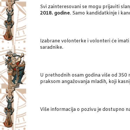
Svi zainteresovani se mogu prijaviti sl
2018. godine
. Samo kandidatkinje i kand
Izabrane volonterke i volonteri će imati 
saradnike.
U prethodnih osam godina više od 350 ml
praksom angažovanja mladih, koji kasnije
Više informacija o pozivu je dostupno n