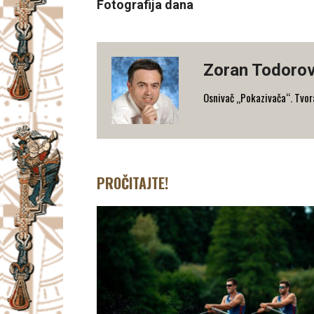
Fotografija dana
Zoran Todorov
Osnivač „Pokazivača“. Tvorac
PROČITAJTE!