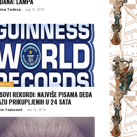
 DANA: LAMPA
ina Torbica
-
avg 13, 2018
ljivosti
ISOVI REKORDI: NAJVIŠE PISAMA DEDA
ZU PRIKUPLJENIH U 24 SATA
lo Todorović
-
okt 12, 2018