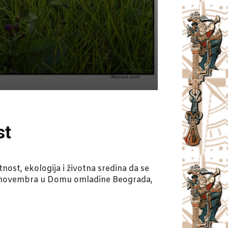
st
ost, ekologija i životna sredina da se
16. novembra u Domu omladine Beograda,