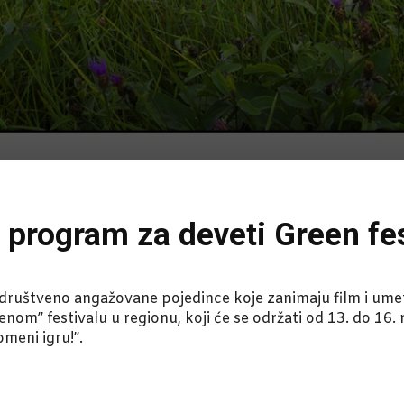
 program za deveti Green fe
društveno angažovane pojedince koje zanimaju film i umetn
lenom” festivalu u regionu, koji će se održati od 13. do 
meni igru!”.