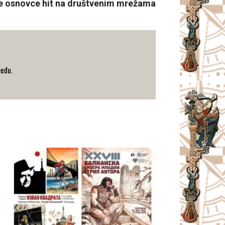
e osnovce hit na društvenim mrežama
među.