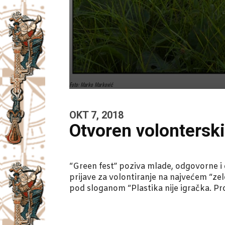
Foto: Marko Marković
OKT 7, 2018
Otvoren volonterski
“Green fest” poziva mlade, odgovorne i 
prijave za volontiranje na najvećem “ze
pod sloganom “Plastika nije igračka. Pro