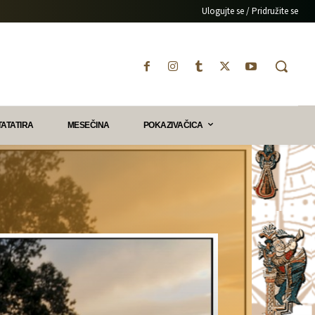
Ulogujte se / Pridružite se
TATATIRA
MESEČINA
POKAZIVAČICA