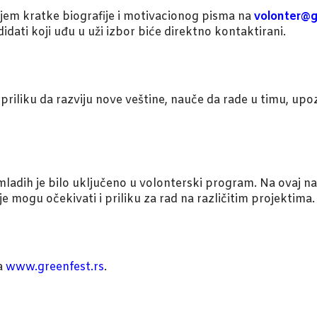
anjem kratke biografije i motivacionog pisma na
volonter@g
idati koji uđu u uži izbor biće direktno kontaktirani.
priliku da razviju nove veštine, nauče da rade u timu, upoz
adih je bilo uključeno u volonterski program. Na ovaj nač
 mogu očekivati i priliku za rad na različitim projektima.
a
www.greenfest.rs
.