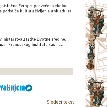
goistočne Evrope, posvećena ekologiji i
e podstiče kulturu življenja u skladu sa
nistarstva zaštite životne sredine,
de i Francuskog Instituta kao i uz
Sledeći tekst