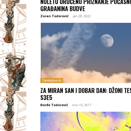
NOLETU URUČENO PRIZNANJE POČASN
GRAĐANINA BUDVE
Zoran Todorović
-
jan 28, 2022
Zanimljivosti
ZA MIRAN SAN I DOBAR DAN: DŽONI TE
S3E5
Đorđe Todorović
-
nov 15, 2017