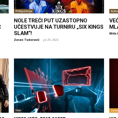
Priključenija
Kultu
NOLE TREĆI PUT UZASTOPNO
VE
Ć
UČESTVUJE NA TURNIRU „SIX KINGS
ML
SLAM“!
Mišo 
Zoran Todorović
-
jul 29, 2026
Film
Zanim