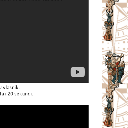
v vlasnik.
ta i 20 sekundi.