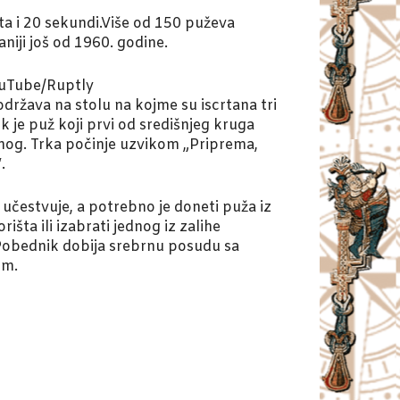
uta i 20 sekundi.Više od 150 puževa
niji još od 1960. godine.
ouTube/Ruptly
država na stolu na kojme su iscrtana tri
 je puž koji prvi od središnjeg kruga
jnog. Trka počinje uzvikom „Priprema,
.
učestvuje, a potrebno je doneti puža iz
išta ili izabrati jednog iz zalihe
Pobednik dobija srebrnu posudu sa
om.