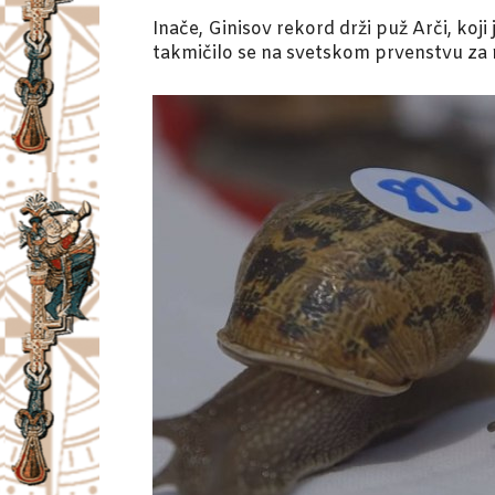
Inače, Ginisov rekord drži puž Arči, koj
takmičilo se na svetskom prvenstvu za na