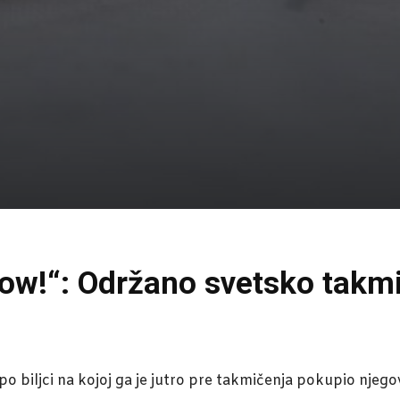
low!“: Održano svetsko takm
o biljci na kojoj ga je jutro pre takmičenja pokupio njego