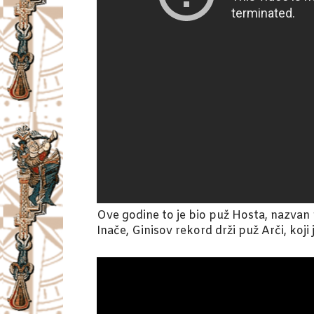
Ove godine to je bio puž Hosta, nazvan p
Inače, Ginisov rekord drži puž Arči, koj