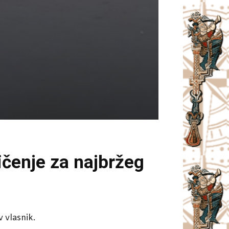
ičenje za najbržeg
v vlasnik.