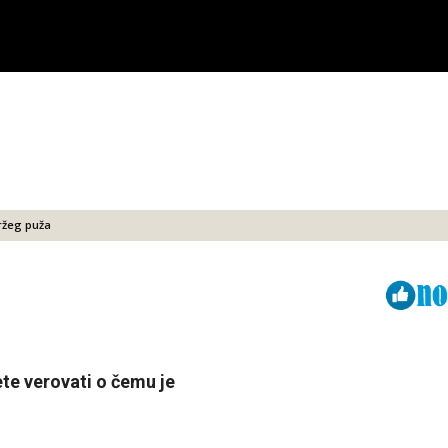
ržeg puža
Viber
ReddIt
ćete verovati o čemu je