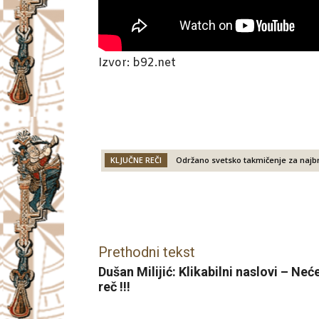
Izvor: b92.net
KLJUČNE REČI
Održano svetsko takmičenje za najb
Facebook
X
Email
Prethodni tekst
Dušan Milijić: Klikabilni naslovi – Ne
reč !!!