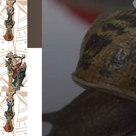
I
V
A
Č