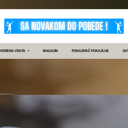
VORENA VRATA
MAGAZIN
POKAZIVAČ POKAZUJE
SA