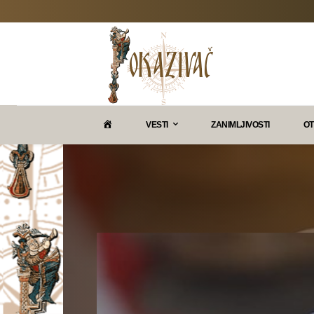
P
VESTI
ZANIMLJIVOSTI
OT
O
K
A
Z