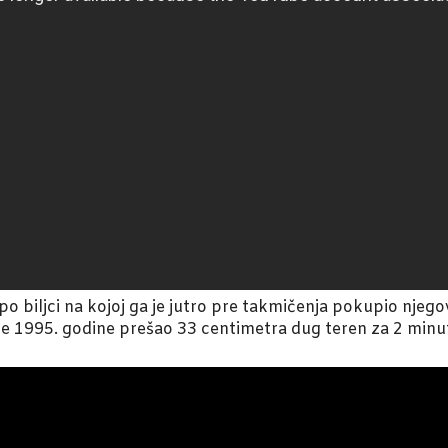
o biljci na kojoj ga je jutro pre takmičenja pokupio njego
i je 1995. godine prešao 33 centimetra dug teren za 2 minu