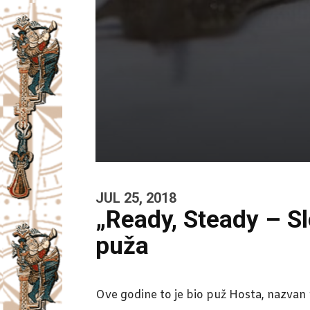
JUL 25, 2018
„Ready, Steady – S
puža
Ove godine to je bio puž Hosta, nazvan p