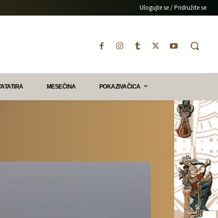
Ulogujte se / Pridružite se
TATATIRA
MESEČINA
POKAZIVAČICA