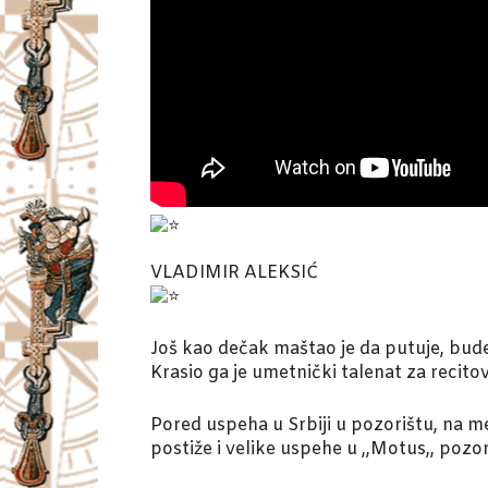
VLADIMIR ALEKSIĆ
Još kao dečak maštao je da putuje, bude 
Krasio ga je umetnički talenat za recitov
Pored uspeha u Srbiji u pozorištu, na medi
postiže i velike uspehe u ,,Motus,, pozori