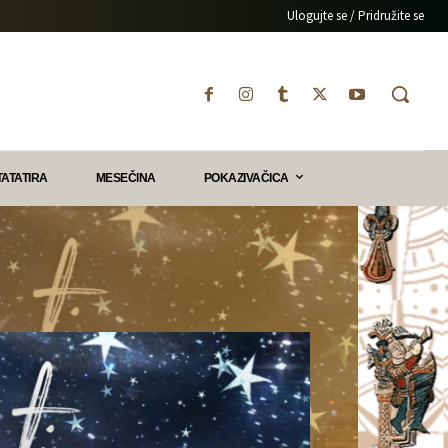
Ulogujte se / Pridružite se
TATATIRA
MESEČINA
POKAZIVAČICA