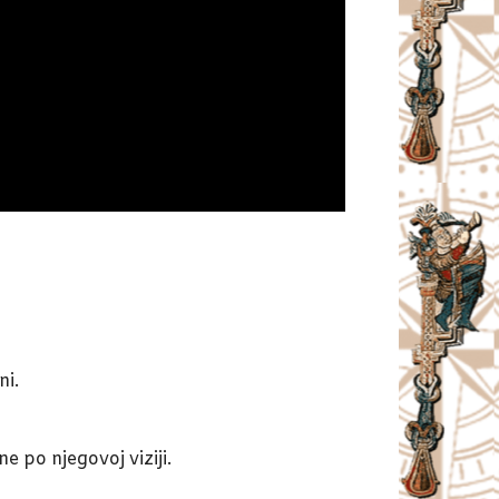
ni.
e po njegovoj viziji.