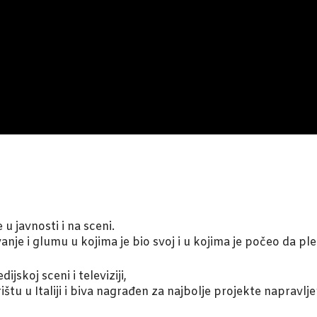
u javnosti i na sceni.
anje i glumu u kojima je bio svoj i u kojima je počeo da ple
jskoj sceni i televiziji,
štu u Italiji i biva nagrađen za najbolje projekte napravljen