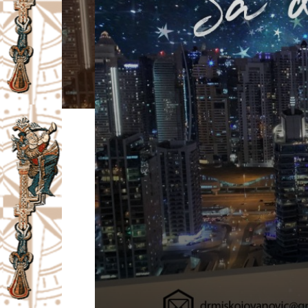
I
V
A
Č