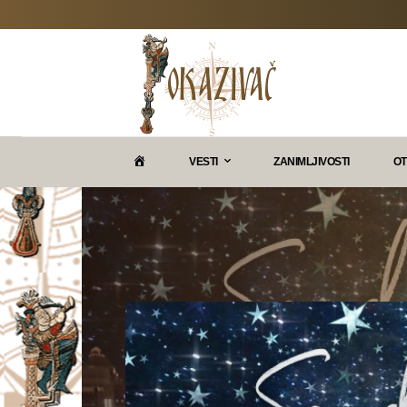
P
VESTI
ZANIMLJIVOSTI
OT
O
K
A
Z