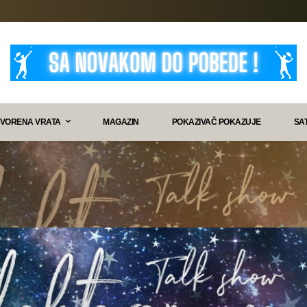
VORENA VRATA
MAGAZIN
POKAZIVAČ POKAZUJE
SA