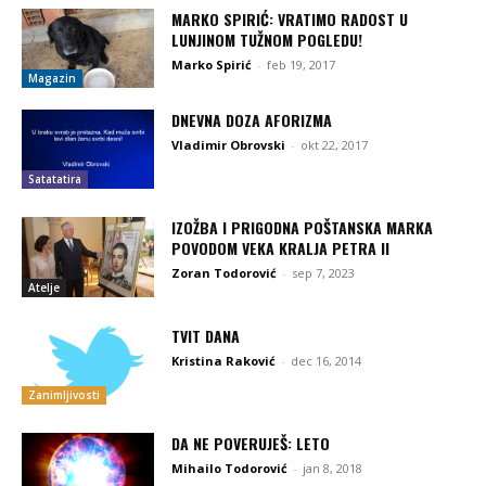
MARKO SPIRIĆ: VRATIMO RADOST U
LUNJINOM TUŽNOM POGLEDU!
Marko Spirić
-
feb 19, 2017
Magazin
DNEVNA DOZA AFORIZMA
Vladimir Obrovski
-
okt 22, 2017
Satatatira
IZOŽBA I PRIGODNA POŠTANSKA MARKA
POVODOM VEKA KRALJA PETRA II
Zoran Todorović
-
sep 7, 2023
Atelje
TVIT DANA
Kristina Raković
-
dec 16, 2014
Zanimljivosti
DA NE POVERUJEŠ: LETO
Mihailo Todorović
-
jan 8, 2018