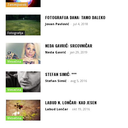
Zanimljivosti
FOTOGRAFIJA DANA: TAMO DALEKO
Jovan Pavlović
-
jul 4, 2018
Fotografija
NEDA GAVRIĆ: SRCOVNIČAR
Neda Gavrić
-
jan 29, 2019
Mesečina
STEFAN SIMIĆ: ***
Stefan Simić
-
avg 5, 2016
Mesečina
LABUD N. LONČAR: KAD JESEN
Labud Lončar
-
okt 19, 2016
Mesečina