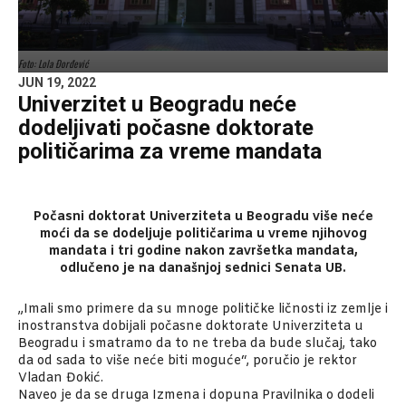
Foto: Lola Đorđević
JUN 19, 2022
Univerzitet u Beogradu neće
dodeljivati počasne doktorate
političarima za vreme mandata
Počasni doktorat Univerziteta u Beogradu više neće
moći da se dodeljuje političarima u vreme njihovog
mandata i tri godine nakon završetka mandata,
odlučeno je na današnjoj sednici Senata UB.
„Imali smo primere da su mnoge političke ličnosti iz zemlje i
inostranstva dobijali počasne doktorate Univerziteta u
Beogradu i smatramo da to ne treba da bude slučaj, tako
da od sada to više neće biti moguće“, poručio je rektor
Vladan Đokić.
Naveo je da se druga Izmena i dopuna Pravilnika o dodeli