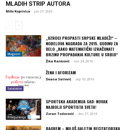
MLADIH STRIP AUTORA
Mišo Koprivica
-
jun 27, 2026
„UZROCI PROPASTI SRPSKE MLADEŽI“ –
NOBELOVA NAGRADA ZA 2015. GODINU ZA
DELO „KAKO MATEMATIČKI IZRAČUNATI
BRZINU PROPADANJA KULTURE U SRBIJI“
Magazin
Žika Ranković
-
nov 24, 2014
ŽENA I AFORIZAM
Deana Sailović
-
sep 10, 2016
Satatatira
SPORTSKA AKADEMIJA SAD: NOVAK
NAJBOLJI SPORTISTA SVETA!
Zoran Todorović
-
dec 27, 2014
Priključenija
BAGREM – MILOŠ GALETIN_RECITATORSKA