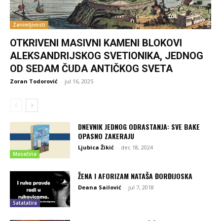
Zanimljivosti
OTKRIVENI MASIVNI KAMENI BLOKOVI
ALEKSANDRIJSKOG SVETIONIKA, JEDNOG
OD SEDAM ČUDA ANTIČKOG SVETA
Zoran Todorović
-
jul 16, 2025
DNEVNIK JEDNOG ODRASTANJA: SVE BAKE
OPASNO ZAKERAJU
Ljubica Žikić
-
dec 18, 2024
Mesečina
ŽENA I AFORIZAM NATAŠA ĐORĐIJOSKA
Deana Sailović
-
jul 7, 2018
Satatatira