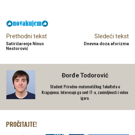
Facebook
X
Email
Prethodni tekst
Sledeći tekst
Satiričarenje Ninus
Dnevna doza aforizma
Nestorović
Đorđe Todorović
Student Prirodno-matematičkog fakulteta u
Kragujevcu. Interesuje ga svet IT-a, zanimljivosti i video
igara.
PROČITAJTE!