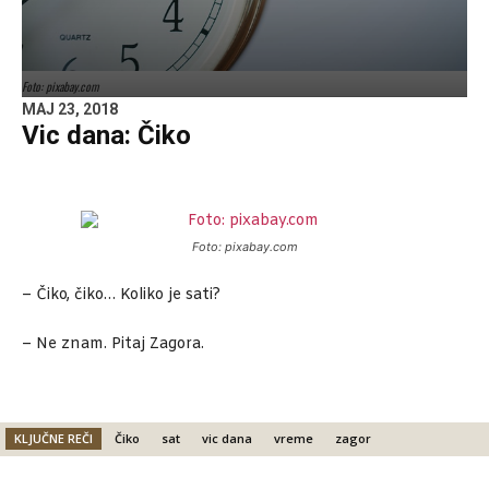
Foto: pixabay.com
MAJ 23, 2018
Vic dana: Čiko
Foto: pixabay.com
– Čiko, čiko… Koliko je sati?
– Ne znam. Pitaj Zagora.
KLJUČNE REČI
Čiko
sat
vic dana
vreme
zagor