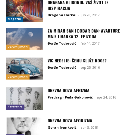
DRAGANA GLIGORIN: VAŠ ŽIVOT JE
INSPIRACIJA
Dragana Harkai
-
jun 28, 2017
Magazin
ZA MIRAN SAN I DOBAR DAN: AVANTURE
MAJE I MARKA 12. EPIZODA
Đorđe Todorović
-
feb 14, 2017
Zanimljivosti
VIC NEDELJE: ČEMU SLUŽE NOGE?
Đorđe Todorović
-
sep 25, 2016
Zanimljivosti
DNEVNA DOZA AFRIZMA
Predrag - Peđa Đakonović
-
apr 24, 2016
Satatatira
DNEVNA DOZA AFORIZMA
Goran Ivanković
-
apr 5, 2018