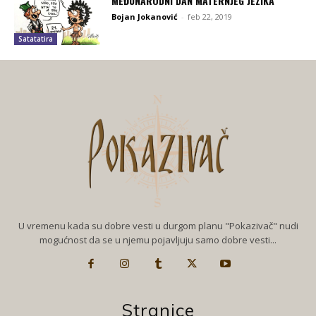
MEĐUNARODNI DAN MATERNJEG JEZIKA
Bojan Jokanović
-
feb 22, 2019
Satatatira
U vremenu kada su dobre vesti u durgom planu "Pokazivač" nudi
mogućnost da se u njemu pojavljuju samo dobre vesti...
Stranice