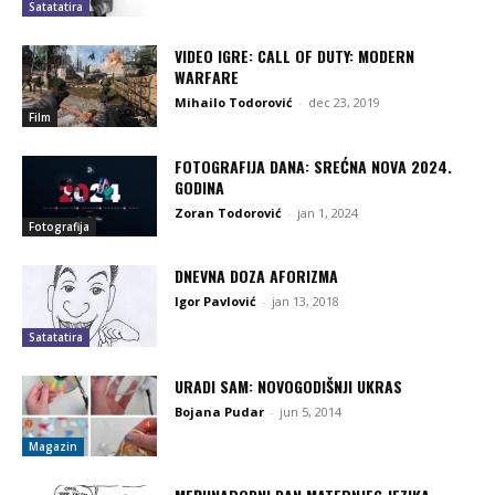
Satatatira
VIDEO IGRE: CALL OF DUTY: MODERN
WARFARE
Mihailo Todorović
-
dec 23, 2019
Film
FOTOGRAFIJA DANA: SREĆNA NOVA 2024.
GODINA
Zoran Todorović
-
jan 1, 2024
Fotografija
DNEVNA DOZA AFORIZMA
Igor Pavlović
-
jan 13, 2018
Satatatira
URADI SAM: NOVOGODIŠNJI UKRAS
Bojana Pudar
-
jun 5, 2014
Magazin