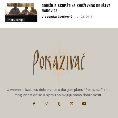
GODIŠNJA SKUPŠTINA KNJIŽEVNOG DRUŠTVA
RAKOVICE
Vladanka Cvetković
-
jun 28, 2016
Priključenija
U vremenu kada su dobre vesti u durgom planu "Pokazivač" nudi
mogućnost da se u njemu pojavljuju samo dobre vesti...