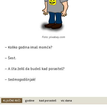
Foto: pixabay.com
– Koliko godina imaš momče?
– Šest.
– A šta želiš da budeš kad porasteš?
– Sedmogodišnjak!
KLJUČNE REČI
godine
kad porasteš
vic dana