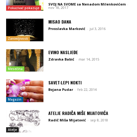
SVOJ NA SVOME sa Nenadom Milenkovićem
-
nov 18, 2017
Pokazivač pokazuje
MISAO DANA
Prvoslavka Marković
-
jul 3, 2016
Zanimljivosti
EVINO NASLJEĐE
Zdravka Babić
-
mar 14, 2015
Mesečina
SAVET:LEPI NOKTI
Bojana Pudar
-
feb 22, 2014
Magazin
ATELJE RADIČA MIŠE MIJATOVIĆA
Radič Miša Mijatović
-
sep 8, 2018
Atelje