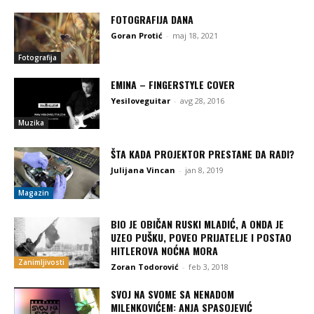
FOTOGRAFIJA DANA
Goran Protić
-
maj 18, 2021
Fotografija
EMINA – FINGERSTYLE COVER
Yesiloveguitar
-
avg 28, 2016
Muzika
ŠTA KADA PROJEKTOR PRESTANE DA RADI?
Julijana Vincan
-
jan 8, 2019
Magazin
BIO JE OBIČAN RUSKI MLADIĆ, A ONDA JE
UZEO PUŠKU, POVEO PRIJATELJE I POSTAO
HITLEROVA NOĆNA MORA
Zanimljivosti
Zoran Todorović
-
feb 3, 2018
SVOJ NA SVOME SA NENADOM
MILENKOVIĆEM: ANJA SPASOJEVIĆ