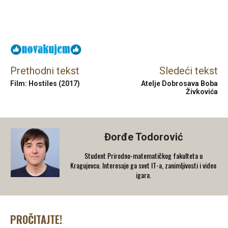
Facebook
X
Email
Prethodni tekst
Sledeći tekst
Film: Hostiles (2017)
Atelje Dobrosava Boba
Živkovića
Đorđe Todorović
Student Prirodno-matematičkog fakulteta u
Kragujevcu. Interesuje ga svet IT-a, zanimljivosti i video
igara.
PROČITAJTE!