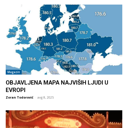
Magazin
OBJAVLJENA MAPA NAJVIŠIH LJUDI U
EVROPI
Zoran Todorović
-
avg 8, 2025