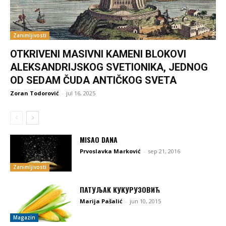
Zanimljivosti
OTKRIVENI MASIVNI KAMENI BLOKOVI
ALEKSANDRIJSKOG SVETIONIKA, JEDNOG
OD SEDAM ČUDA ANTIČKOG SVETA
Zoran Todorović
-
jul 16, 2025
MISAO DANA
Prvoslavka Marković
-
sep 21, 2016
Zanimljivosti
ПАТУЉАК КУКУРУЗОВИЋ
Marija Pašalić
-
jun 10, 2015
Magazin