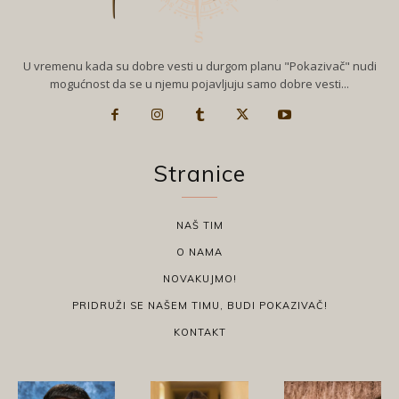
U vremenu kada su dobre vesti u durgom planu "Pokazivač" nudi
mogućnost da se u njemu pojavljuju samo dobre vesti...
Stranice
NAŠ TIM
O NAMA
NOVAKUJMO!
PRIDRUŽI SE NAŠEM TIMU, BUDI POKAZIVAČ!
KONTAKT