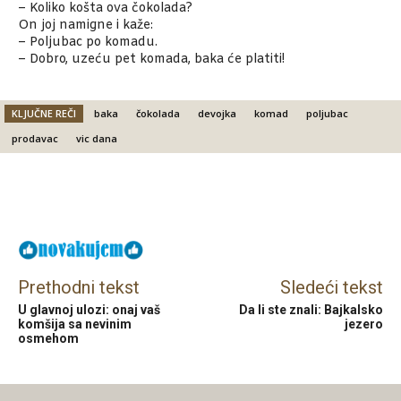
– Koliko košta ova čokolada?
On joj namigne i kaže:
– Poljubac po komadu.
– Dobro, uzeću pet komada, baka će platiti!
KLJUČNE REČI
baka
čokolada
devojka
komad
poljubac
prodavac
vic dana
Facebook
X
Email
Prethodni tekst
Sledeći tekst
U glavnoj ulozi: onaj vaš
Da li ste znali: Bajkalsko
komšija sa nevinim
jezero
osmehom