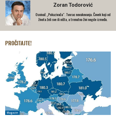
Zoran Todorović
Osnivač „Pokazivača“. Tvorac novakovanja. Čovek koji od
života želi sve ili ništa, a trenutno živi negde između.
PROČITAJTE!
Magazin