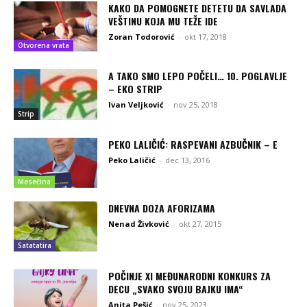
KAKO DA POMOGNETE DETETU DA SAVLADA
VEŠTINU KOJA MU TEŽE IDE
Zoran Todorović
-
okt 17, 2018
Otvorena vrata
A TAKO SMO LEPO POČELI… 10. POGLAVLJE
– EKO STRIP
Ivan Veljković
-
nov 25, 2018
Strip
PEKO LALIČIĆ: RASPEVANI AZBUČNIK – E
Peko Laličić
-
dec 13, 2016
Mesečina
DNEVNA DOZA AFORIZAMA
Nenad Živković
-
okt 27, 2015
Satatatira
POČINJE XI MEĐUNARODNI KONKURS ZA
DECU „SVAKO SVOJU BAJKU IMA“
Anita Pešić
-
nov 25, 2023