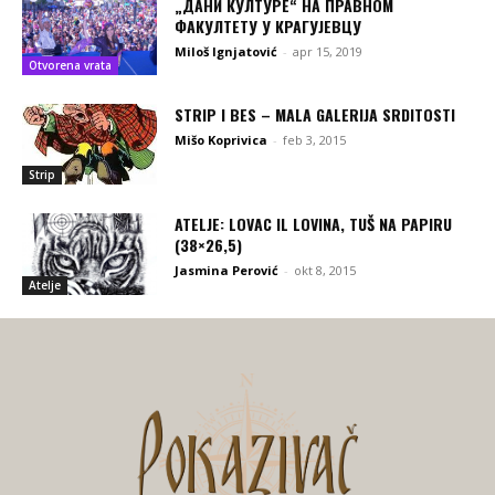
„ДАНИ КУЛТУРЕ“ НА ПРАВНОМ
ФАКУЛТЕТУ У КРАГУЈЕВЦУ
Miloš Ignjatović
-
apr 15, 2019
Otvorena vrata
STRIP I BES – MALA GALERIJA SRDITOSTI
Mišo Koprivica
-
feb 3, 2015
Strip
ATELJE: LOVAC IL LOVINA, TUŠ NA PAPIRU
(38×26,5)
Jasmina Perović
-
okt 8, 2015
Atelje