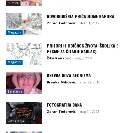
Kultura
NOVOGODIŠNJA PRIČA MOME KAPORA
Zoran Todorović
-
dec 31, 2017
Magazin
PRIZORI IZ OBIČNOG ŽIVOTA: ŠKOLJKA (
PESME ZA ČITANJE NAGLAS)
Žika Ranković
-
avg 7, 2014
Magazin
DNEVNA DOZA AFORIZMA
Branka Milićević
-
mar 23, 2016
Satatatira
FOTOGRAFIJA DANA
Zoran Todorović
-
maj 14, 2023
Fotografija