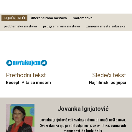
KLJUČNE REČI
diferencirana nastava
matematika
problemska nastava
programirana nastava
zamena mesta sabiraka
Facebook
X
Email
Prethodni tekst
Sledeći tekst
Recept: Pita sa mesom
Naj filmski poljupci
Jovanka Ignjatović
Jovanka Ignjatović voli svakoga dana da nauči nešto novo.
Svaki dan za nju predstavlja novi izazov. U izazovima vidi
mogućnost da bude bolja.