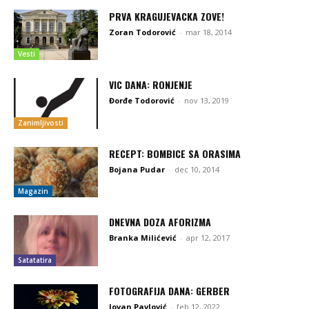
PRVA KRAGUJEVACKA ZOVE!
Zoran Todorović
-
mar 18, 2014
Vesti
VIC DANA: RONJENJE
Đorđe Todorović
-
nov 13, 2019
Zanimljivosti
RECEPT: BOMBICE SA ORASIMA
Bojana Pudar
-
dec 10, 2014
Magazin
DNEVNA DOZA AFORIZMA
Branka Milićević
-
apr 12, 2017
Satatatira
FOTOGRAFIJA DANA: GERBER
Jovan Pavlović
-
feb 12, 2022