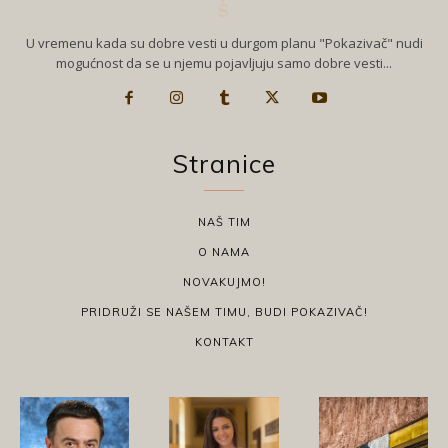
U vremenu kada su dobre vesti u durgom planu "Pokazivač" nudi
mogućnost da se u njemu pojavljuju samo dobre vesti...
Stranice
NAŠ TIM
O NAMA
NOVAKUJMO!
PRIDRUŽI SE NAŠEM TIMU, BUDI POKAZIVAČ!
KONTAKT