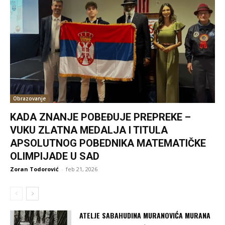
Obrazovanje
KADA ZNANJE POBEĐUJE PREPREKE –
VUKU ZLATNA MEDALJA I TITULA
APSOLUTNOG POBEDNIKA MATEMATIČKE
OLIMPIJADE U SAD
Zoran Todorović
-
feb 21, 2026
ATELJE SABAHUDINA MURANOVIĆA MURANA