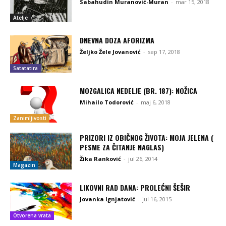
Sabahudin Muranović-Muran
-
mar 15, 2018
Atelje
DNEVNA DOZA AFORIZMA
Željko Žele Jovanović
-
sep 17, 2018
Satatatira
MOZGALICA NEDELJE (BR. 187): NOŽICA
Mihailo Todorović
-
maj 6, 2018
Zanimljivosti
PRIZORI IZ OBIČNOG ŽIVOTA: MOJA JELENA (
PESME ZA ČITANJE NAGLAS)
Žika Ranković
-
jul 26, 2014
Magazin
LIKOVNI RAD DANA: PROLEĆNI ŠEŠIR
Jovanka Ignjatović
-
jul 16, 2015
Otvorena vrata