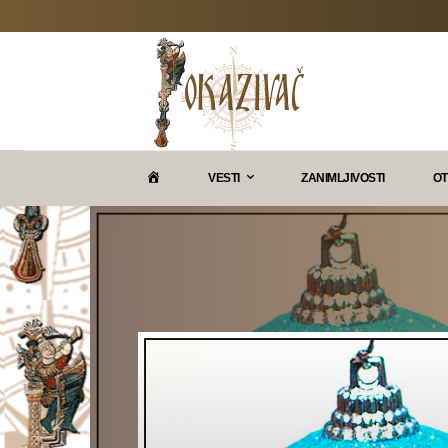
P
VESTI
ZANIMLJIVOSTI
OT
O
K
A
Z