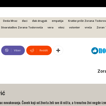
Deda Mraz
đaci
đak drugak
empatija
Kratke priče Zorana Todorov
Stvaralaštvo Zorana Todorovića
vera
vitez
volonter
vreća
Zoran 
Viber
ReddIt
Zora
ić
 novakovanja. Čovek koji od života želi sve ili ništa, a trenutno živi negde iz