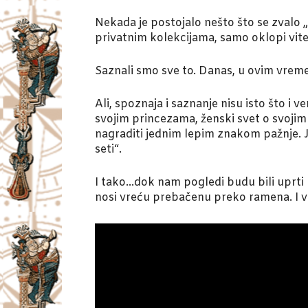
Nekada je postojalo nešto što se zvalo „
privatnim kolekcijama, samo oklopi vit
Saznali smo sve to. Danas, u ovim vreme
Ali, spoznaja i saznanje nisu isto što i v
svojim princezama, ženski svet o svoji
nagraditi jednim lepim znakom pažnje. 
seti“.
I tako…dok nam pogledi budu bili uprti
nosi vreću prebačenu preko ramena. I 