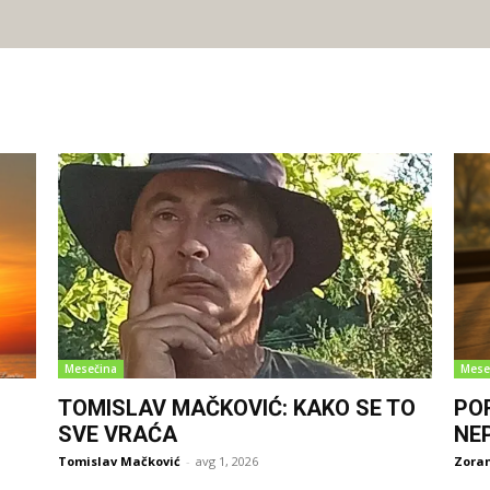
Mesečina
Mese
TOMISLAV MAČKOVIĆ: KAKO SE TO
PO
SVE VRAĆA
NE
Tomislav Mačković
-
avg 1, 2026
Zoran