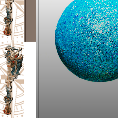
I
V
A
Č