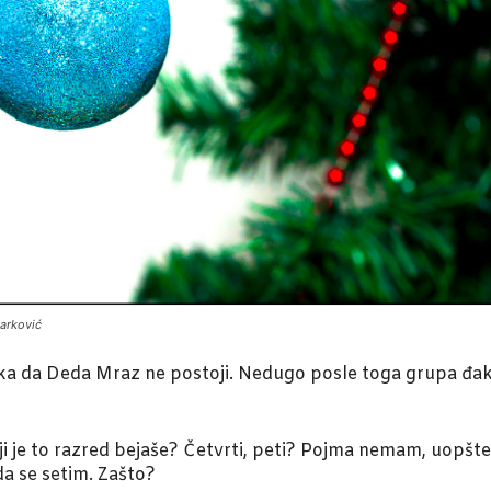
arković
 da Deda Mraz ne postoji. Nedugo posle toga grupa đaka i
i je to razred bejaše? Četvrti, peti? Pojma nemam, uopšt
a se setim. Zašto?