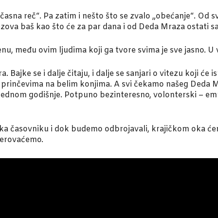
časna reč“. Pa zatim i nešto što se zvalo „obećanje“. Od s
ezova baš kao što će za par dana i od Deda Mraza ostati 
nu, među ovim ljudima koji ga tvore svima je sve jasno. 
era. Bajke se i dalje čitaju, i dalje se sanjari o vitezu koji
m prinčevima na belim konjima. A svi čekamo našeg Deda M
Jednom godišnje. Potpuno bezinteresno, volonterski – em
 ka časovniku i dok budemo odbrojavali, krajičkom oka će
verovaćemo.