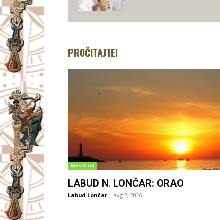
PROČITAJTE!
Mesečina
LABUD N. LONČAR: ORAO
Labud Lončar
-
avg 2, 2026