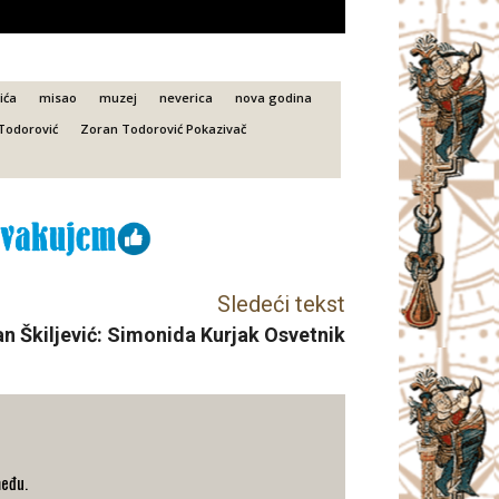
ića
misao
muzej
neverica
nova godina
Todorović
Zoran Todorović Pokazivač
Sledeći tekst
n Škiljević: Simonida Kurjak Osvetnik
među.