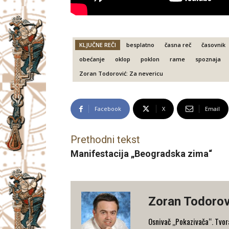
KLJUČNE REČI
besplatno
časna reč
časovnik
obećanje
oklop
poklon
rame
spoznaja
Zoran Todorović: Za nevericu
Facebook
X
Email
Prethodni tekst
Manifestacija „Beogradska zima“
Zoran Todorov
Osnivač „Pokazivača“. Tvorac