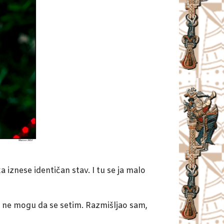
znese identičan stav. I tu se ja malo
e ne mogu da se setim. Razmišljao sam,