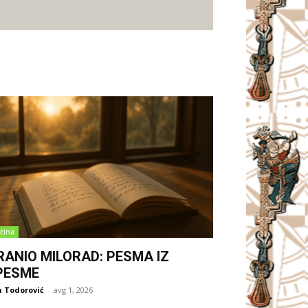
čina
RANIO MILORAD: PESMA IZ
PESME
 Todorović
-
avg 1, 2026