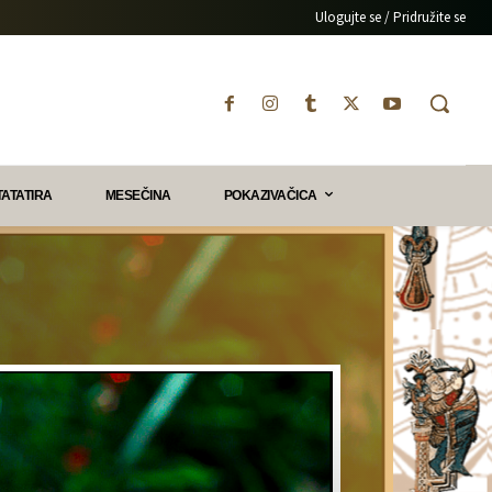
Ulogujte se / Pridružite se
TATATIRA
MESEČINA
POKAZIVAČICA