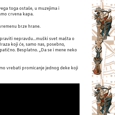
vega toga ostaše, u muzejima i
samo crvena kapa.
U vremenu brze hrane.
 će ispraviti nepravdu…muški svet mašta o
raza koji će, samo nas, posebno,
patično. Besplatno. „Da se i mene neko
mo vrebati promicanje jednog deke koji