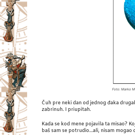
Foto: Marko M
Čuh pre neki dan od jednog đaka drugaka
zabrinuh. I priupitah.
Kada se kod mene pojavila ta misao? Koj
baš sam se potrudio…ali, nisam mogao d