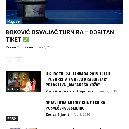
Magazin
ĐOKOVIĆ OSVAJAČ TURNIRA = DOBITAN
TIKET
Zoran Todorović
-
feb 1, 2026
U SUBOTU, 24. JANUARA 2015. U 12H
„POZORIŠTA ZA DECU KRAGUJEVAC“
PREDSTAVA „MAGAREĆA KOŽA“
Kultura
Pozorište za decu Kragujevac
-
jan 23, 2015
OBJAVLJENA ANTOLOGIJA PESNIKA
POSVEĆENA JESENJINU
Zorica Tijanić
-
feb 5, 2016
Knjige