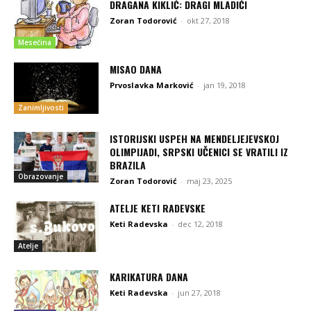
DRAGANA KIKLIĆ: DRAGI MLADIĆI
Zoran Todorović
-
okt 27, 2018
Mesečina
MISAO DANA
Prvoslavka Marković
-
jan 19, 2018
Zanimljivosti
ISTORIJSKI USPEH NA MENDELJEJEVSKOJ
OLIMPIJADI, SRPSKI UČENICI SE VRATILI IZ
BRAZILA
Obrazovanje
Zoran Todorović
-
maj 23, 2025
ATELJE KETI RADEVSKE
Keti Radevska
-
dec 12, 2018
Atelje
KARIKATURA DANA
Keti Radevska
-
jun 27, 2018