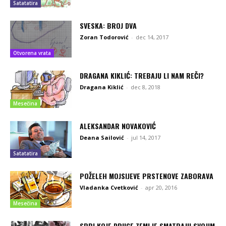
Satatatira
SVESKA: BROJ DVA
Zoran Todorović
-
dec 14, 2017
Otvorena vrata
DRAGANA KIKLIĆ: TREBAJU LI NAM REČI?
Dragana Kiklić
-
dec 8, 2018
Mesečina
ALEKSANDAR NOVAKOVIĆ
Deana Sailović
-
jul 14, 2017
Satatatira
POŽELEH MOJSIJEVE PRSTENOVE ZABORAVA
Vladanka Cvetković
-
apr 20, 2016
Mesečina
SRBI KOJE DRUGE ZEMLJE SMATRAJU SVOJIM