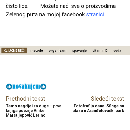
čisto lice. Možete naći sve o proizvodima
Zelenog puta na mojoj facebook
stranici.
KLJUČNE REČI
metode
organizam
spavanje
vitamin D
voda
Facebook
X
Email
Prethodni tekst
Sledeći tekst
Tamo negdje iza duge – prva
Fotofrafija dana: Sfinga na
knjiga poezije Vinke
ulazu u Aranđelovački park
Marstijepović Lerinc