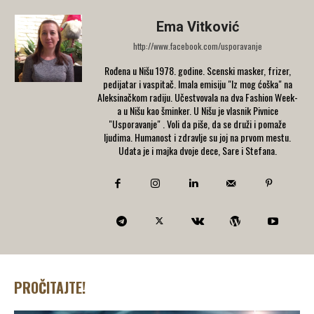
Ema Vitković
http://www.facebook.com/usporavanje
Rođena u Nišu 1978. godine. Scenski masker, frizer,
pedijatar i vaspitač. Imala emisiju "Iz mog ćoška" na
Aleksinačkom radiju. Učestvovala na dva Fashion Week-
a u Nišu kao šminker. U Nišu je vlasnik Pivnice
"Usporavanje" . Voli da piše, da se druži i pomaže
ljudima. Humanost i zdravlje su joj na prvom mestu.
Udata je i majka dvoje dece, Sare i Stefana.
PROČITAJTE!