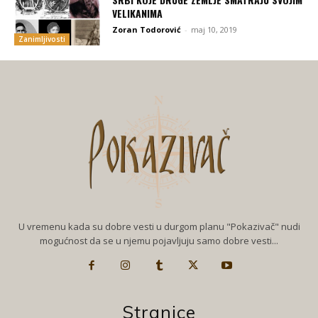
VELIKANIMA
Zoran Todorović
-
maj 10, 2019
Zanimljivosti
U vremenu kada su dobre vesti u durgom planu "Pokazivač" nudi
mogućnost da se u njemu pojavljuju samo dobre vesti...
Stranice