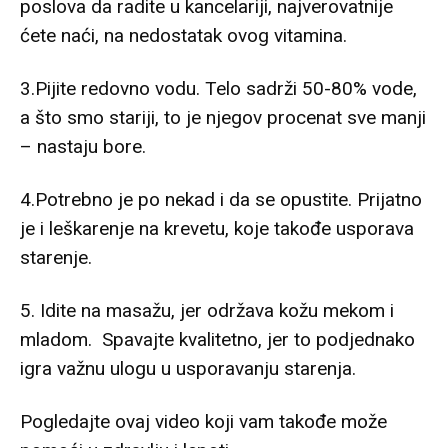
poslova da radite u kancelariji, najverovatnije
ćete naći, na nedostatak ovog vitamina.
3.Pijite redovno vodu. Telo sadrži 50-80% vode,
a što smo stariji, to je njegov procenat sve manji
– nastaju bore.
4.Potrebno je po nekad i da se opustite. Prijatno
je i leškarenje na krevetu, koje takođe usporava
starenje.
5. Idite na masažu, jer održava kožu mekom i
mladom. Spavajte kvalitetno, jer to podjednako
igra važnu ulogu u usporavanju starenja.
Pogledajte ovaj video koji vam takođe može