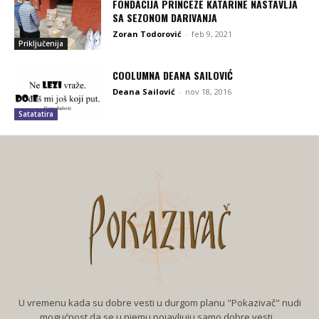
FONDACIJA PRINCEZE KATARINE NASTAVLJA
SA SEZONOM DARIVANJA
Zoran Todorović
-
feb 9, 2021
Priključenija
COOLUMNA DEANA SAILOVIĆ
Deana Sailović
-
nov 18, 2016
Satatatira
U vremenu kada su dobre vesti u durgom planu "Pokazivač" nudi
mogućnost da se u njemu pojavljuju samo dobre vesti...