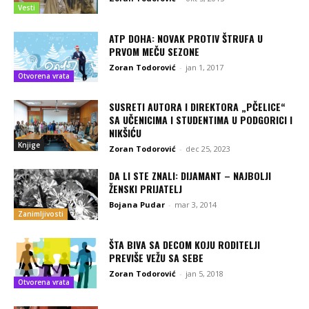
Vesti
ATP DOHA: NOVAK PROTIV ŠTRUFA U
PRVOM MEČU SEZONE
Zoran Todorović
-
jan 1, 2017
Otvorena vrata
SUSRETI AUTORA I DIREKTORA „PČELICE“
SA UČENICIMA I STUDENTIMA U PODGORICI I
NIKŠIĆU
Knjige
Zoran Todorović
-
dec 25, 2023
DA LI STE ZNALI: DIJAMANT – NAJBOLJI
ŽENSKI PRIJATELJ
Bojana Pudar
-
mar 3, 2014
Zanimljivosti
ŠTA BIVA SA DECOM KOJU RODITELJI
PREVIŠE VEŽU SA SEBE
Zoran Todorović
-
jan 5, 2018
Otvorena vrata