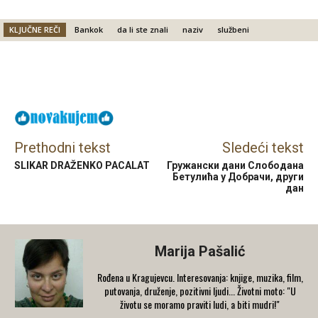
KLJUČNE REČI
Bankok
da li ste znali
naziv
službeni
Facebook
X
Email
Prethodni tekst
Sledeći tekst
SLIKAR DRAŽENKO PACALAT
Гружански дани Слободана
Бетулића у Добрачи, други
дан
Marija Pašalić
​Rođena u Kragujevcu. Interesovanja: knjige, muzika, film,
putovanja, druženje, pozitivni ljudi... Životni moto: "U
životu se moramo praviti ludi, a biti mudri!"