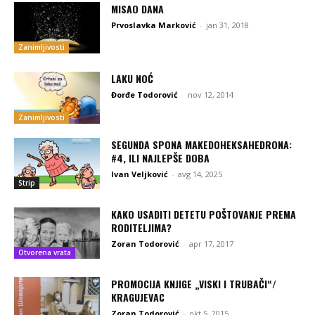
MISAO DANA
Prvoslavka Marković
-
jan 31, 2018
Zanimljivosti
LAKU NOĆ
Đorđe Todorović
-
nov 12, 2014
Zanimljivosti
SEGUNDA SPONA MAKEDOHEKSAHEDRONA:
#4, ILI NAJLEPŠE DOBA
Ivan Veljković
-
avg 14, 2025
Strip
KAKO USADITI DETETU POŠTOVANJE PREMA
RODITELJIMA?
Zoran Todorović
-
apr 17, 2017
Otvorena vrata
PROMOCIJA KNJIGE „VISKI I TRUBAČI“/
KRAGUJEVAC
Zoran Todorović
-
okt 5, 2015