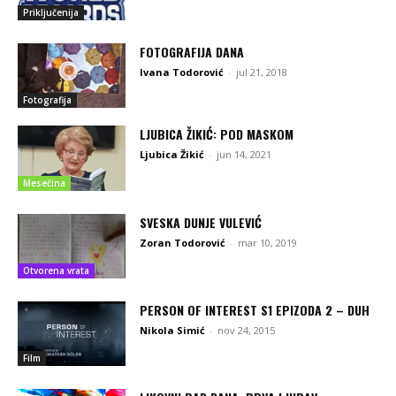
Priključenija
FOTOGRAFIJA DANA
Ivana Todorović
-
jul 21, 2018
Fotografija
LJUBICA ŽIKIĆ: POD MASKOM
Ljubica Žikić
-
jun 14, 2021
Mesečina
SVESKA DUNJE VULEVIĆ
Zoran Todorović
-
mar 10, 2019
Otvorena vrata
PERSON OF INTEREST S1 EPIZODA 2 – DUH
Nikola Simić
-
nov 24, 2015
Film