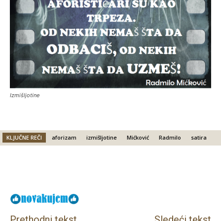
Izmišljotine
KLJUČNE REČI
aforizam
izmišljotine
Mićković
Radmilo
satira
Facebook
X
Email
Prethodni tekst
Sledeći tekst