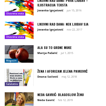
LIKOVNI RAD DANA: PRVA LJUBAV –
ILUSTRACIJA TEKSTA
Jovanka Ignjatović
-
jun 15, 2016
Otvorena vrata
LIKOVNI RAD DANA: NEK LJUBAV SJA
Jovanka Ignjatović
-
nov 22, 2017
Otvorena vrata
ALA SU TO GRDNE MUKE
Marija Pašalić
-
jul 1, 2015
Magazin
ŽENA I AFORIZAM JELENA PAVKOVIĆ
Deana Sailović
-
maj 12, 2018
Satatatira
NEDA GAVRIĆ: BLAGOSLOVI ŽENU
Neda Gavrić
-
feb 12, 2019