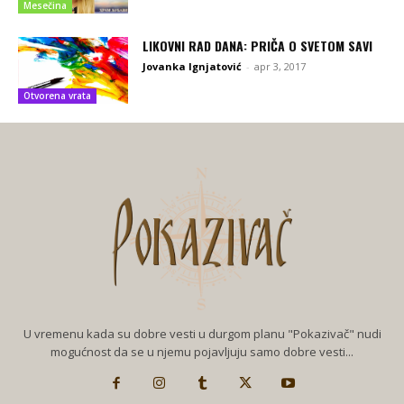
Mesečina
LIKOVNI RAD DANA: PRIČA O SVETOM SAVI
Jovanka Ignjatović
-
apr 3, 2017
Otvorena vrata
U vremenu kada su dobre vesti u durgom planu "Pokazivač" nudi
mogućnost da se u njemu pojavljuju samo dobre vesti...