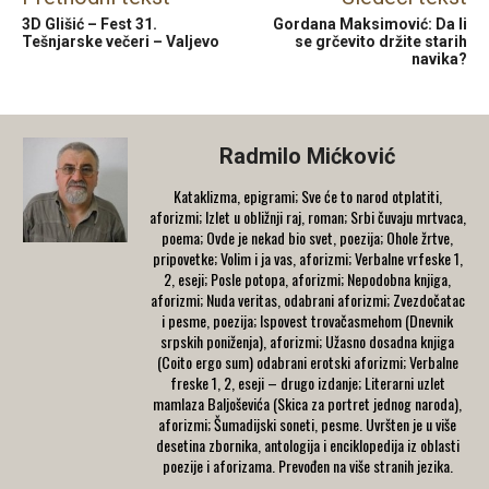
3D Glišić – Fest 31.
Gordana Maksimović: Da li
Tešnjarske večeri – Valjevo
se grčevito držite starih
navika?
Radmilo Mićković
Kataklizma, epigrami; Sve će to narod otplatiti,
aforizmi; Izlet u obližnji raj, roman; Srbi čuvaju mrtvaca,
poema; Ovde je nekad bio svet, poezija; Ohole žrtve,
pripovetke; Volim i ja vas, aforizmi; Verbalne vrfeske 1,
2, eseji; Posle potopa, aforizmi; Nepodobna knjiga,
aforizmi; Nuda veritas, odabrani aforizmi; Zvezdočatac
i pesme, poezija; Ispovest trovačasmehom (Dnevnik
srpskih poniženja), aforizmi; Užasno dosadna knjiga
(Coito ergo sum) odabrani erotski aforizmi; Verbalne
freske 1, 2, eseji – drugo izdanje; Literarni uzlet
mamlaza Baljoševića (Skica za portret jednog naroda),
aforizmi; Šumadijski soneti, pesme. Uvršten je u više
desetina zbornika, antologija i enciklopedija iz oblasti
poezije i aforizama. Prevođen na više stranih jezika.