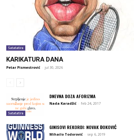
Satatatira
KARIKATURA DANA
Petar Pismestrović
-
jul 30, 2026
DNEVNA DOZA AFORIZMA
Nada Karadžić
-
feb 24, 2017
Satatatira
GINISOVI REKORDI: NOVAK ĐOKOVIĆ
Mihailo Todorović
-
sep 6, 2019