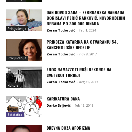
DAN NOVOG SADA – FEBRUARSKA NAGRADA
BORISLAVI PERIĆ RANKOVIĆ, NOVOROĐENIM
BEBAMA PO 300.000 DINARA
Priključenija
Zoran Todorović
-
feb 1, 2024
PRINCEZA KATARINA NA OTVARANJU 54.
KANCEROLOŠKE NEDELJE
Zoran Todorović
-
nov 8, 2017
Priključenija
EROS RAMAZZOTI RUŠI REKORDE NA
SVETSKOJ TURNEJI
Zoran Todorović
-
avg 31, 2019
Kultura
KARIKATURA DANA
Darko Drljević
-
feb 19, 2018
Satatatira
DNEVNA DOZA AFORIZMA