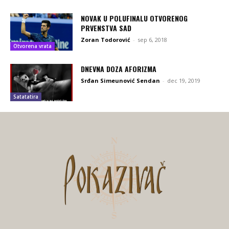
NOVAK U POLUFINALU OTVORENOG
PRVENSTVA SAD
Zoran Todorović
-
sep 6, 2018
Otvorena vrata
DNEVNA DOZA AFORIZMA
Srđan Simeunović Sendan
-
dec 19, 2019
Satatatira