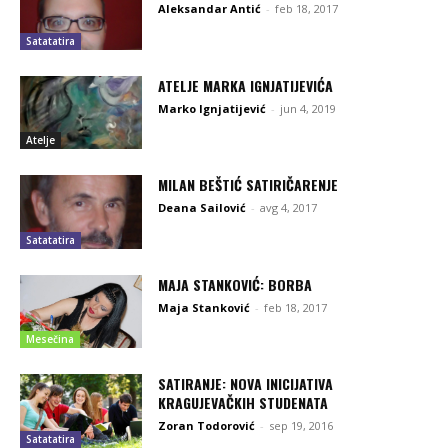
Aleksandar Antić
-
feb 18, 2017
Satatatira
ATELJE MARKA IGNJATIJEVIĆA
Marko Ignjatijević
-
jun 4, 2019
Atelje
MILAN BEŠTIĆ SATIRIČARENJE
Deana Sailović
-
avg 4, 2017
Satatatira
MAJA STANKOVIĆ: BORBA
Maja Stanković
-
feb 18, 2017
Mesečina
SATIRANJE: NOVA INICIJATIVA
KRAGUJEVAČKIH STUDENATA
Zoran Todorović
-
sep 19, 2016
Satatatira