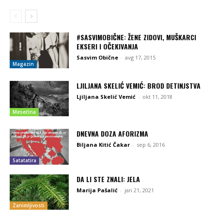
#SASVIMOBIČNE: ŽENE ZIDOVI, MUŠKARCI
EKSERI I OČEKIVANJA
Sasvim Obične
-
avg 17, 2015
Magazin
LJILJANA SKELIĆ VEMIĆ: BROD DETINJSTVA
Ljiljana Skelić Vemić
-
okt 11, 2018
Mesečina
DNEVNA DOZA AFORIZMA
Biljana Kitić Čakar
-
sep 6, 2016
Satatatira
DA LI STE ZNALI: JELA
Marija Pašalić
-
jan 21, 2021
Zanimljivosti