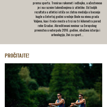
prema sportu. Trenirao rukomet i odbojku, a učestvovao
je i na raznim takmičenjima iz atletike. Od boljih
rezultata u atletici ističu se zlatna medalja u bacanju
kugle u četvrtoj godini srednje škole na nivou grada
Valjeva, kao i treće mesto u trci na tri kilometra pored
reke Gradac. Akreditovani novinar sa Evropskog
prvenstva u vaterpolu 2016. godine, obožava istoriju i
arheologiju, živi za sport...
PROČITAJTE!