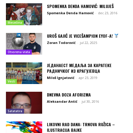
SPOMENKA DENDA HAMOVIĆ: MILUJEŠ
Spomenka Denda Hamović
-
dec 23, 2016
Mesečina
UROŠ GAJIĆ JE VICEŠAMPION EYOF-A!
Zoran Todorović
-
jul 22, 2025
Otvorena vrata
ЈЕДАНАЕСТ МЕДАЉА ЗА КАРАТЕКЕ
РАДНИЧКОГ ИЗ КРАГУЈЕВЦА
Miloš Ignjatović
-
apr 23, 2019
Vesti
DNEVNA DOZA AFORIZMA
Aleksandar Antić
-
jul 30, 2016
Satatatira
LIKOVNI RAD DANA: TRNOVA RUŽICA –
ILUSTRACIJA BAJKE