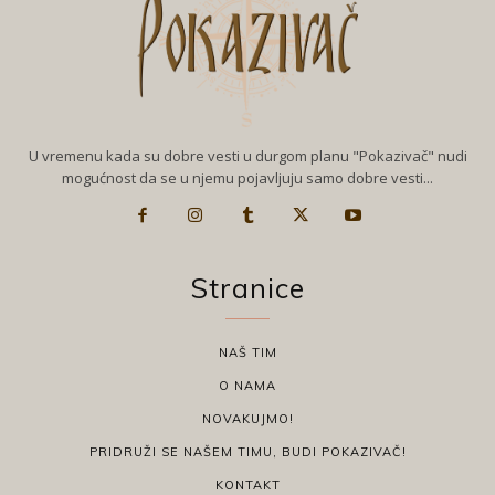
U vremenu kada su dobre vesti u durgom planu "Pokazivač" nudi
mogućnost da se u njemu pojavljuju samo dobre vesti...
Stranice
NAŠ TIM
O NAMA
NOVAKUJMO!
PRIDRUŽI SE NAŠEM TIMU, BUDI POKAZIVAČ!
KONTAKT