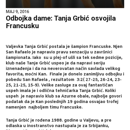
MAJ 9, 2016
Odbojka dame: Tanja Grbić osvojila
Francusku
Valjevka Tanja Grbić postala je šampion Francuske. Njen
San Rafaelo je napravio pravu senzaciju u završnici
šampionata. Iako su u plej-of ušli sa tek sedme pozicije,
klub naše Tanje Grbić uspeo je da napravi seriju
iznenađenja i da na neverovatan način savlada velikog
favorita, moćni Kan. Finale je donelo zanimljivu odbojku i
pobedu San Rafaela , rezultatom
3:2( 27-25, 26-24, 23-
25, 21-25, 15-9). Velike zasluge za ovaj fantastičan
uspeh imala je i odlična tehničarka Tanja Grbić. Koliki
uspeh je napravio klub sa Azurne obale, najbolje govori
podatak da je Kan poslednjih 19 godina osvajao trofej
namenjen najboljem timu Francuske.
Tanja Grbić je rođena 1988. godine u Valjevu, a pre
odlaska u inostranstvo nastupala je za Srbijanku,