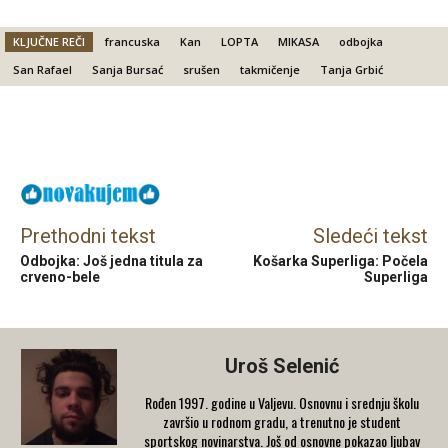
KLJUČNE REČI
francuska
Kan
LOPTA
MIKASA
odbojka
San Rafael
Sanja Bursać
srušen
takmičenje
Tanja Grbić
Facebook
X
Email
Prethodni tekst
Sledeći tekst
Odbojka: Još jedna titula za
Košarka Superliga: Počela
crveno-bele
Superliga
Uroš Selenić
Rođen 1997. godine u Valjevu. Osnovnu i srednju školu
završio u rodnom gradu, a trenutno je student
sportskog novinarstva. Još od osnovne pokazao ljubav