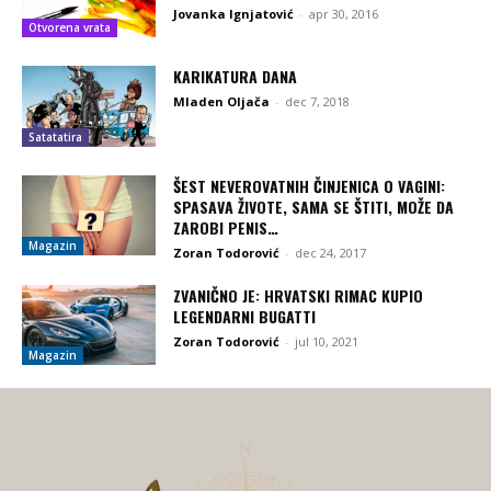
Jovanka Ignjatović
-
apr 30, 2016
Otvorena vrata
KARIKATURA DANA
Mladen Oljača
-
dec 7, 2018
Satatatira
ŠEST NEVEROVATNIH ČINJENICA O VAGINI:
SPASAVA ŽIVOTE, SAMA SE ŠTITI, MOŽE DA
ZAROBI PENIS…
Magazin
Zoran Todorović
-
dec 24, 2017
ZVANIČNO JE: HRVATSKI RIMAC KUPIO
LEGENDARNI BUGATTI
Zoran Todorović
-
jul 10, 2021
Magazin