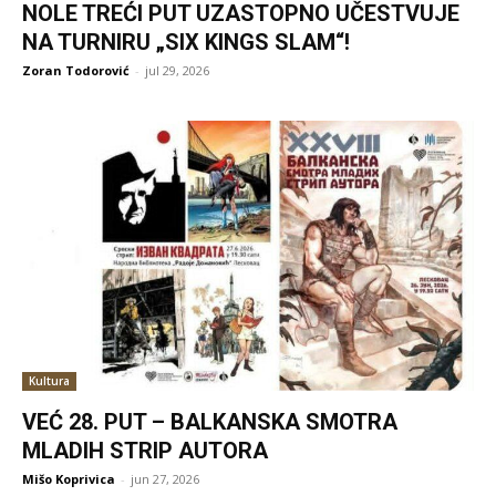
NOLE TREĆI PUT UZASTOPNO UČESTVUJE
NA TURNIRU „SIX KINGS SLAM“!
Zoran Todorović
-
jul 29, 2026
Kultura
VEĆ 28. PUT – BALKANSKA SMOTRA
MLADIH STRIP AUTORA
Mišo Koprivica
-
jun 27, 2026