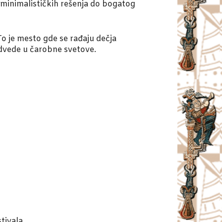
 minimalističkih rešenja do bogatog
o je mesto gde se rađaju dečja
odvede u čarobne svetove.
tivala