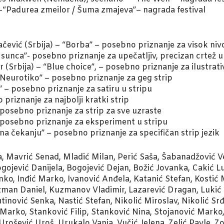
–“Padurea zmeilor / Šuma zmajeva”– nagrada festival
čević (Srbija) – “Borba” – posebno priznanje za visok nivo
g sunca”- posebno priznanje za upečatljiv, precizan crtež
r (Srbija) – “Blue choice”, – posebno priznanje za ilustrat
 Neurotiko” – posebno priznanje za geg strip
” – posebno priznanje za satiru u stripu
priznanje za najbolji kratki strip
– posebno priznanje za strip za sve uzraste
 posebno priznanje za eksperiment u stripu
na čekanju” – posebno priznanje za specifičan strip jezik
a, Mavrić Senad, Mladić Milan, Perić Saša, Šabanadžović Ve
gojević Danijela, Bogojević Dejan, Božić Jovanka, Cakić 
, Inđić Marko, Ivanović Anđela, Katanić Stefan, Kostić Mi
an Daniel, Kuzmanov Vladimir, Lazarević Dragan, Lukić Na
utinović Senka, Nastić Stefan, Nikolić Miroslav, Nikolić Sr
 Marko, Stanković Filip, Stanković Nina, Stojanović Marko
rošević Uroš, Urukalo Vanja, Vučić Jelena, Zelić Pavle, Zo