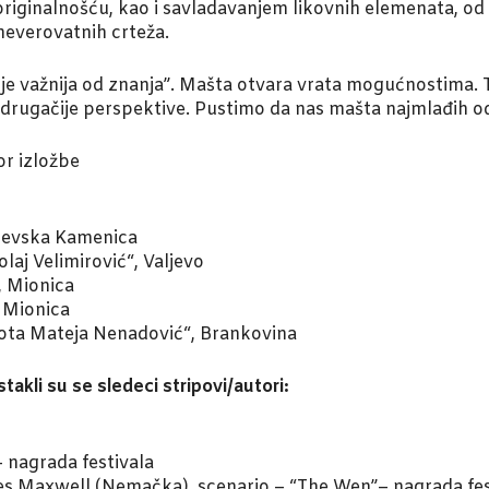
 originalnošću, kao i savladavanjem likovnih elemenata, od
neverovatnih crteža.
je važnija od znanja”. Mašta otvara vrata mogućnostima. T
 iz drugačije perspektive. Pustimo da nas mašta najmlađih 
or izložbe
aljevska Kamenica
laj Velimirović“, Valjevo
, Mionica
 Mionica
Prota Mateja Nenadović“, Brankovina
takli su se sledeci stripovi/autori:
– nagrada festivala
iles Maxwell (Nemačka), scenario – “The Wen”– nagrada fes