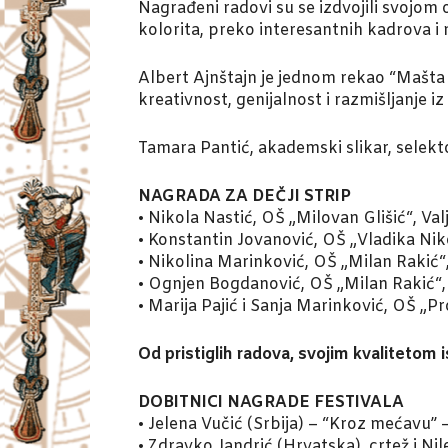
Nagrađeni radovi su se izdvojili svojom
kolorita, preko interesantnih kadrova i 
Albert Ajnštajn je jednom rekao “Mašta 
kreativnost, genijalnost i razmišljanje
Tamara Pantić, akademski slikar, selekt
NAGRADA ZA DEČJI STRIP
• Nikola Nastić, OŠ „Milovan Glišić“, V
• Konstantin Jovanović, OŠ „Vladika Niko
• Nikolina Marinković, OŠ „Milan Rakić“
• Ognjen Bogdanović, OŠ „Milan Rakić“,
• Marija Pajić i Sanja Marinković, OŠ „
Od pristiglih radova, svojim kvalitetom is
DOBITNICI NAGRADE FESTIVALA
• Jelena Vučić (Srbija) – “Kroz mećavu” 
• Zdravko Jandrić (Hrvatska), crtež i N