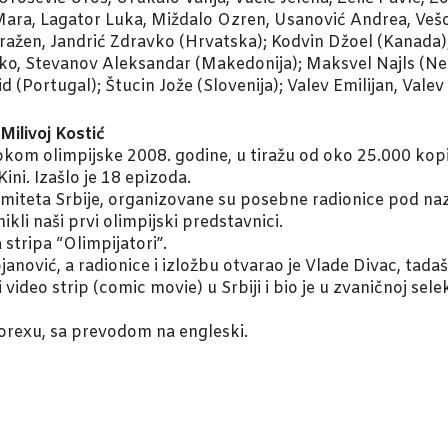
Mara, Lagator Luka, Miždalo Ozren, Usanović Andrea, Vešo
Dražen, Jandrić Zdravko (Hrvatska); Kodvin Džoel (Kanada
atko, Stevanov Aleksandar (Makedonija); Maksvel Najls (N
(Portugal); Štucin Jože (Slovenija); Valev Emilijan, Valev
 Milivoj Kostić
tokom olimpijske 2008. godine, u tiražu od oko 25.000 kopi
Kini. Izašlo je 18 epizoda.
omiteta Srbije, organizovane su posebne radionice pod na
li naši prvi olimpijski predstavnici.
 stripa “Olimpijatori”.
anović, a radionice i izložbu otvarao je Vlade Divac, tada
i video strip (comic movie) u Srbiji i bio je u zvaničnoj s
orexu, sa prevodom na engleski.