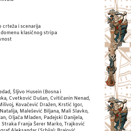
 crteža i scenarija
 u domenu klasičnog stripa
ivnost
dad, Šljivo Husein (Bosna i
Luka, Cvetković Dušan, Cvitičanin Nenad,
livoj, Kovačević Dražen, Krstić Igor,
talija, Malešević Biljana, Mali Slavko,
đan, Oljača Mladen, Padejski Danijela,
, Straka Franja Šerer Marko, Trajković
graf Aleksandar (Srbija); Brajović