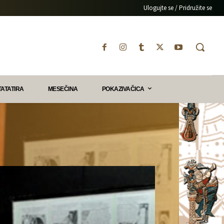
Ulogujte se / Pridružite se
TATATIRA
MESEČINA
POKAZIVAČICA