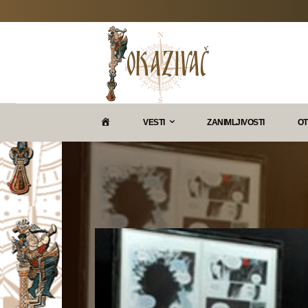
P
VESTI
ZANIMLJIVOSTI
OT
O
K
A
Z