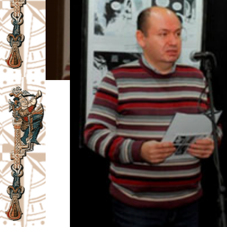
I
V
A
Č