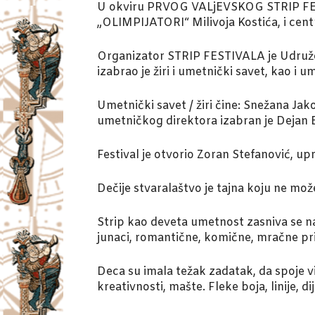
U okviru PRVOG VALjEVSKOG STRIP FESTIV
„OLIMPIJATORI“ Milivoja Kostića, i cent
Organizator STRIP FESTIVALA je Udruženj
izabrao je žiri i umetnički savet, kao i 
Umetnički savet / žiri čine: Snežana Jako
umetničkog direktora izabran je Dejan 
Festival je otvorio Zoran Stefanović, u
Dečije stvaralaštvo je tajna koju ne m
Strip kao deveta umetnost zasniva se n
junaci, romantične, komične, mračne prič
Deca su imala težak zadatak, da spoje 
kreativnosti, mašte. Fleke boja, linije, d