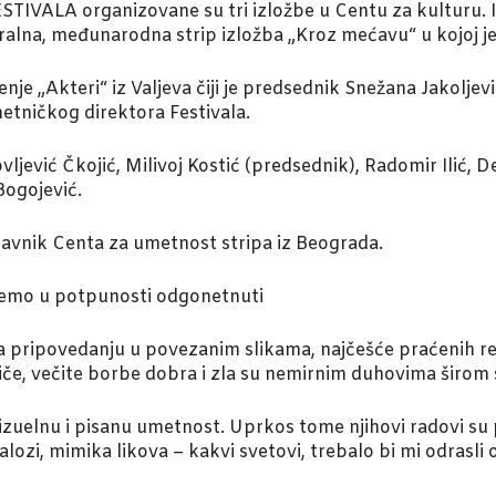
ALA organizovane su tri izložbe u Centu za kulturu. Izl
ralna, međunarodna strip izložba „Kroz mećavu“ u kojoj je
e „Akteri“ iz Valjeva čiji je predsednik Snežana Jakoljev
umetničkog direktora Festivala.
vljević Čkojić, Milivoj Kostić (predsednik), Radomir Ilić, D
Bogojević.
pravnik Centa za umetnost stripa iz Beograda.
ožemo u potpunosti odgonetnuti
a pripovedanju u povezanim slikama, najčešće praćenih re
e, večite borbe dobra i zla su nemirnim duhovima širom sv
vizuelnu i pisanu umetnost. Uprkos tome njihovi radovi su
ijalozi, mimika likova – kakvi svetovi, trebalo bi mi odrasli 