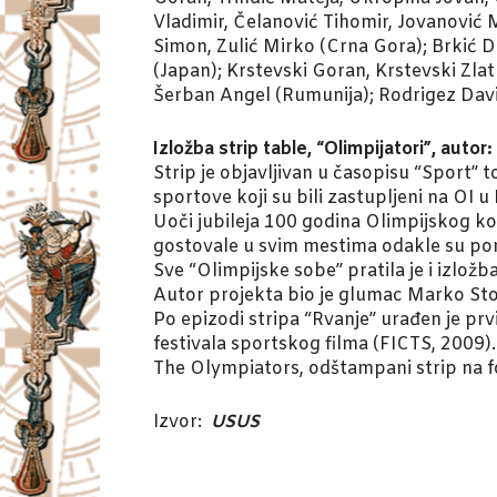
Vladimir, Čelanović Tihomir, Jovanović 
Simon, Zulić Mirko (Crna Gora); Brkić 
(Japan); Krstevski Goran, Krstevski Zl
Šerban Angel (Rumunija); Rodrigez David 
Izložba strip table, “Olimpijatori”, autor:
Strip je objavljivan u časopisu “Sport” 
sportove koji su bili zastupljeni na OI u 
Uoči jubileja 100 godina Olimpijskog k
gostovale u svim mestima odakle su ponik
Sve “Olimpijske sobe” pratila je i izložba
Autor projekta bio je glumac Marko Stoj
Po epizodi stripa “Rvanje” urađen je prv
festivala sportskog filma (FICTS, 2009).
The Olympiators, odštampani strip na f
Izvor:
USUS