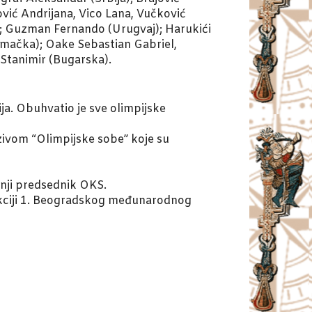
vić Andrijana, Vico Lana, Vučković
); Guzman Fernando (Urugvaj); Harukići
emačka); Oake Sebastian Gabriel,
 Stanimir (Bugarska).
ja. Obuhvatio je sve olimpijske
zivom “Olimpijske sobe” koje su
šnji predsednik OKS.
elekciji 1. Beogradskog međunarodnog