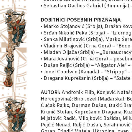
• Sebastian Oaches Gabriel (Rumunija) 
DOBITNICI POSEBNIH PRIZNANjA
• Marko Stojanović (Srbija), Dražen Kova
• Srđan Nikolić Peka (Srbija) – “Iz crno
• Senka Milutinović (Srbija), Marko Šere
• Vladimir Brajović (Crna Gora) – “Bodo
• Mladen Oljača (Srbija) – „Bureaucracy
• Mara Jovanović (Crna Gora) – posebno 
• Dušan Reljić (Srbija) – “Aligator Ale” 
• Jooel Coodwin (Kanada) – “Strippp” –
• Dragana Kuprešanin (Srbija) – “Salate 
AUTORI:
Andronik Filip, Konjević Nataš
Hercegovina); Biro Jozef (Mađarska); Bo
Čučak Rajko, Durman Dušan, Đukić Branko
Krunić Stefan, Kuprešanin Dragana, Kuzm
Mijatović Radič, Milojković Božidar, Mil
Pejčić Nenad, Reljić Dušan, Serafimović
Goran, Trindić Mateja, Ukropina Jovan, U