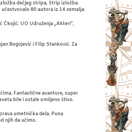
ožba dečjeg stripa, Strip izložba
 učestvovalo 80 autora iz 14 zemalja.
ić Čkojić. UO Udruženja „Akteri“,
ejan Bogojević i Filip Stanković. Za
čima. Fantastične avanture, super
eta bile i ostale omiljeno štivo.
 prava umetnička dela. Puna
od njih da učimo.