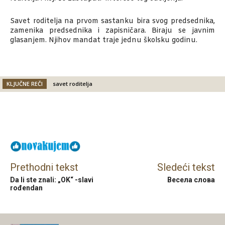
Savet roditelja na prvom sastanku bira svog predsednika,
zamenika predsednika i zapisničara. Biraju se javnim
glasanjem. Njihov mandat traje jednu školsku godinu.
KLJUČNE REČI
savet roditelja
Facebook
X
Email
Prethodni tekst
Sledeći tekst
Da li ste znali: „OK“ -slavi
Весела слова
rođendan