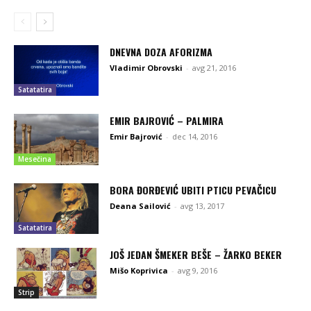
DNEVNA DOZA AFORIZMA
Vladimir Obrovski
-
avg 21, 2016
Satatatira
EMIR BAJROVIĆ – PALMIRA
Emir Bajrović
-
dec 14, 2016
Mesečina
BORA ĐORĐEVIĆ UBITI PTICU PEVAČICU
Deana Sailović
-
avg 13, 2017
Satatatira
JOŠ JEDAN ŠMEKER BEŠE – ŽARKO BEKER
Mišo Koprivica
-
avg 9, 2016
Strip