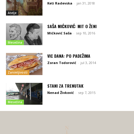
Keti Radevska
-
jan 31, 2018
Atelje
SAŠA MIĆKOVIĆ: MIT O ŽENI
Mićković Saša
-
sep 10, 2016
Mesečina
VIC DANA: PO PADEŽIMA
Zoran Todorović
-
jul 3, 2014
Zanimljivosti
STANI ZA TRENUTAK
Nenad Živković
-
sep 7, 2015
Mesečina