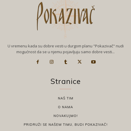
U vremenu kada su dobre vesti u durgom planu "Pokazivač" nudi
mogućnost da se u njemu pojavljuju samo dobre vesti...
Stranice
NAŠ TIM
O NAMA
NOVAKUJMO!
PRIDRUŽI SE NAŠEM TIMU, BUDI POKAZIVAČ!