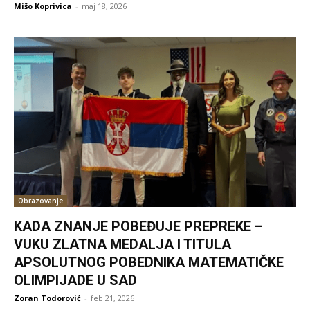
Mišo Koprivica
-
maj 18, 2026
Obrazovanje
KADA ZNANJE POBEĐUJE PREPREKE –
VUKU ZLATNA MEDALJA I TITULA
APSOLUTNOG POBEDNIKA MATEMATIČKE
OLIMPIJADE U SAD
Zoran Todorović
-
feb 21, 2026