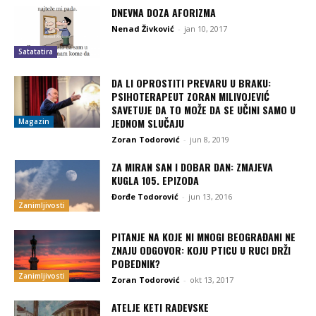
DNEVNA DOZA AFORIZMA
Nenad Živković
-
jan 10, 2017
Satatatira
DA LI OPROSTITI PREVARU U BRAKU:
PSIHOTERAPEUT ZORAN MILIVOJEVIĆ
SAVETUJE DA TO MOŽE DA SE UČINI SAMO U
JEDNOM SLUČAJU
Magazin
Zoran Todorović
-
jun 8, 2019
ZA MIRAN SAN I DOBAR DAN: ZMAJEVA
KUGLA 105. EPIZODA
Đorđe Todorović
-
jun 13, 2016
Zanimljivosti
PITANJE NA KOJE NI MNOGI BEOGRAĐANI NE
ZNAJU ODGOVOR: KOJU PTICU U RUCI DRŽI
POBEDNIK?
Zanimljivosti
Zoran Todorović
-
okt 13, 2017
ATELJE KETI RADEVSKE