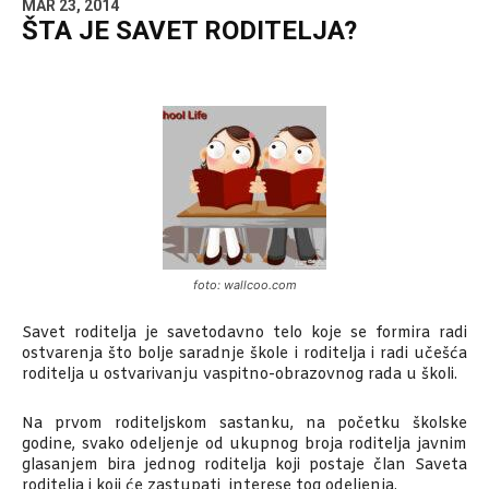
MAR 23, 2014
ŠTA JE SAVET RODITELJA?
foto: wallcoo.com
Savet roditelja je savetodavno telo koje se formira radi
ostvarenja što bolje saradnje škole i roditelja i radi učešća
roditelja u ostvarivanju vaspitno-obrazovnog rada u školi.
Na prvom roditeljskom sastanku, na početku školske
godine, svako odeljenje od ukupnog broja roditelja javnim
glasanjem bira jednog roditelja koji postaje član Saveta
roditelja i koji će zastupati interese tog odeljenja.