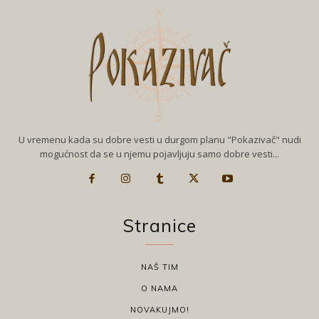
U vremenu kada su dobre vesti u durgom planu "Pokazivač" nudi
mogućnost da se u njemu pojavljuju samo dobre vesti...
Stranice
NAŠ TIM
O NAMA
NOVAKUJMO!