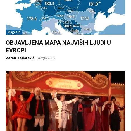
Magazin
OBJAVLJENA MAPA NAJVIŠIH LJUDI U
EVROPI
Zoran Todorović
-
avg 8, 2025