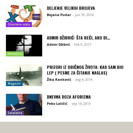
DELJENJE VELIKIH BROJEVA
Bojana Pudar
-
jun 19, 2014
Otvorena vrata
ADMIR DŽIBRIĆ: ŠTA REĆI, AKO BI…
Admir Džibrić
-
feb 9, 2017
Mesečina
PRIZORI IZ OBIČNOG ŽIVOTA: KAD SAM BIO
LEP ( PESME ZA ČITANJE NAGLAS)
Žika Ranković
-
avg 4, 2014
Magazin
DNEVNA DOZA AFORIZMA
Peko Laličić
-
sep 14, 2015
Satatatira