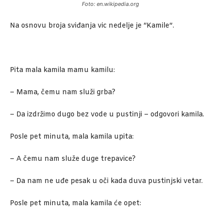
Foto: en.wikipedia.org
Na osnovu broja sviđanja vic nedelje je “Kamile”.
Pita mala kamila mamu kamilu:
– Mama, čemu nam služi grba?
– Da izdržimo dugo bez vode u pustinji – odgovori kamila.
Posle pet minuta, mala kamila upita:
– A čemu nam služe duge trepavice?
– Da nam ne uđe pesak u oči kada duva pustinjski vetar.
Posle pet minuta, mala kamila će opet: