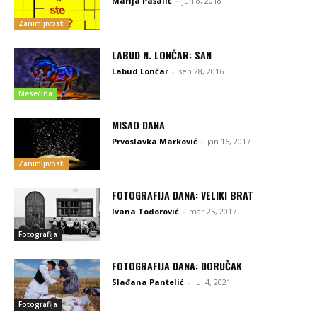
Marija Pašalić
-
jun 8, 2018
Zanimljivosti
LABUD N. LONČAR: SAN
Labud Lončar
-
sep 28, 2016
Mesečina
MISAO DANA
Prvoslavka Marković
-
jan 16, 2017
Zanimljivosti
FOTOGRAFIJA DANA: VELIKI BRAT
Ivana Todorović
-
mar 25, 2017
Fotografija
FOTOGRAFIJA DANA: DORUČAK
Slađana Pantelić
-
jul 4, 2021
Fotografija