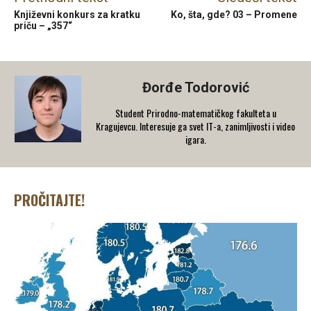
Književni konkurs za kratku
Ko, šta, gde? 03 – Promene
priču – „357“
Đorđe Todorović
Student Prirodno-matematičkog fakulteta u
Kragujevcu. Interesuje ga svet IT-a, zanimljivosti i video
igara.
PROČITAJTE!