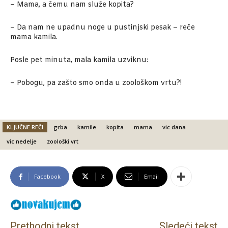
– Mama, a čemu nam služe kopita?
– Da nam ne upadnu noge u pustinjski pesak – reče
mama kamila.
Posle pet minuta, mala kamila uzviknu:
– Pobogu, pa zašto smo onda u zoološkom vrtu?!
KLJUČNE REČI
grba
kamile
kopita
mama
vic dana
vic nedelje
zoološki vrt
Facebook
X
Email
Prethodni tekst
Sledeći tekst