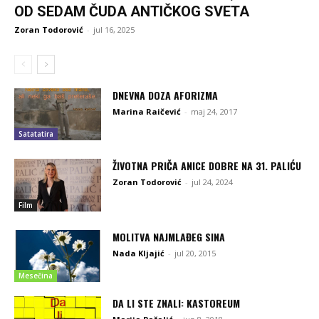
OD SEDAM ČUDA ANTIČKOG SVETA
Zoran Todorović
-
jul 16, 2025
DNEVNA DOZA AFORIZMA
Marina Raičević
-
maj 24, 2017
Satatatira
ŽIVOTNA PRIČA ANICE DOBRE NA 31. PALIĆU
Zoran Todorović
-
jul 24, 2024
Film
MOLITVA NAJMLAĐEG SINA
Nada Kljajić
-
jul 20, 2015
Mesečina
DA LI STE ZNALI: KASTOREUM