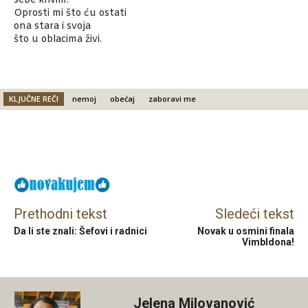
sebe krivim.
Oprosti mi što ću ostati
ona stara i svoja
što u oblacima živi.
KLJUČNE REČI
nemoj
obećaj
zaboravi me
Facebook
X
Email
Prethodni tekst
Sledeći tekst
Da li ste znali: Šefovi i radnici
Novak u osmini finala
Vimbldona!
Jelena Milovanović