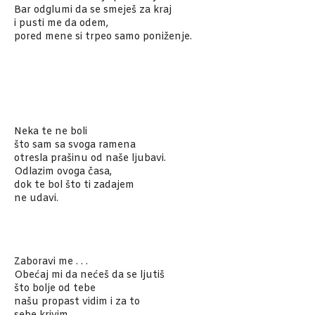
Bar odglumi da se smeješ za kraj
i pusti me da odem,
pored mene si trpeo samo poniženje.
Neka te ne boli
što sam sa svoga ramena
otresla prašinu od naše ljubavi.
Odlazim ovoga časa,
dok te bol što ti zadajem
ne udavi.
Zaboravi me . . .
Obećaj mi da nećeš da se ljutiš
što bolje od tebe
našu propast vidim i za to