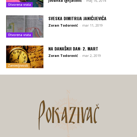
Jovanka Ignjatović
-
maj 16, 2014
Otvorena vrata
SVESKA DIMITRIJA JANIĆIJEVIĆA
Zoran Todorović
-
mar 11, 2019
Otvorena vrata
NA DANAŠNJI DAN: 2. MART
Zoran Todorović
-
mar 2, 2019
Zanimljivosti