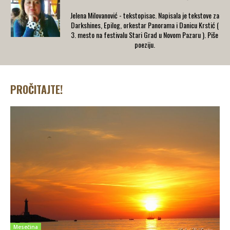
Jelena Milovanović - tekstopisac. Napisala je tekstove za
Darkshines, Epilog, orkestar Panorama i Danicu Krstić (
3. mesto na festivalu Stari Grad u Novom Pazaru ). Piše
poeziju.
PROČITAJTE!
Mesečina