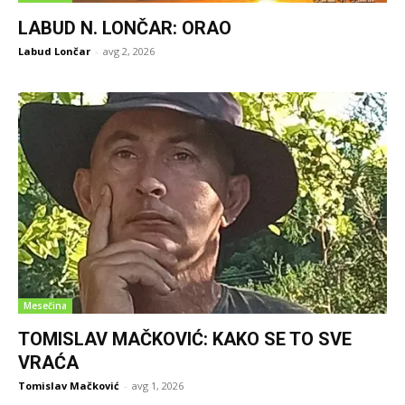
LABUD N. LONČAR: ORAO
Labud Lončar
-
avg 2, 2026
Mesečina
TOMISLAV MAČKOVIĆ: KAKO SE TO SVE
VRAĆA
Tomislav Mačković
-
avg 1, 2026