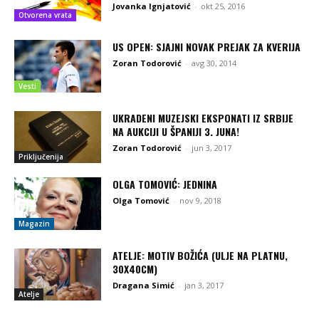
Jovanka Ignjatović
-
okt 25, 2016
Otvorena vrata
US OPEN: SJAJNI NOVAK PREJAK ZA KVERIJA
Zoran Todorović
-
avg 30, 2014
Vesti
UKRADENI MUZEJSKI EKSPONATI IZ SRBIJE
NA AUKCIJI U ŠPANIJI 3. JUNA!
Zoran Todorović
-
jun 3, 2017
Priključenija
OLGA TOMOVIĆ: JEDNINA
Olga Tomović
-
nov 9, 2018
Magazin
ATELJE: MOTIV BOŽIĆA (ULJE NA PLATNU,
30X40CM)
Dragana Simić
-
jan 3, 2017
Atelje