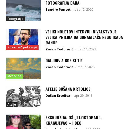
FOTOGRAFIJA DANA
Sandro Puncet
-
dec 12, 2020
Fotografija
VELIKI NOLETOV INTERVJU: RIVALSTVO JE
VELIKA PRILIKA DA GURAM JAČE NEGO IKADA
RANIJE
Pokazivač pokazuje
Zoran Todorović
-
dec 11, 2023
DALJINE: A GDE SI TI?
Zoran Todorović
-
maj 7, 2025
Mesečina
ATELJE DUŠANA KRTOLICE
Dušan Krtolica
-
apr 29, 2018
Atelje
EKSKURZIJA: OŠ „21.OKTOBAR“,
KRAGUJEVAC – I DEO