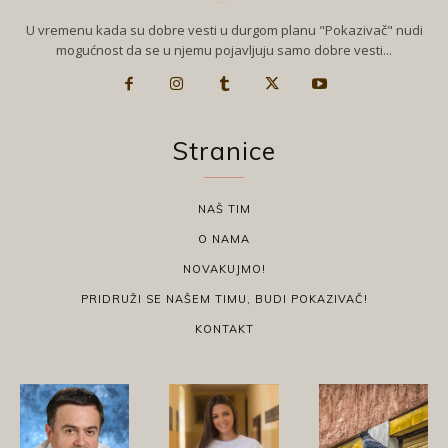
U vremenu kada su dobre vesti u durgom planu "Pokazivač" nudi
mogućnost da se u njemu pojavljuju samo dobre vesti...
Stranice
NAŠ TIM
O NAMA
NOVAKUJMO!
PRIDRUŽI SE NAŠEM TIMU, BUDI POKAZIVAČ!
KONTAKT