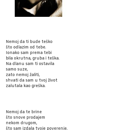
Nemoj da ti bude teško
što odlazim od tebe.
Ionako sam prema tebi
bila okrutna, gruba i teška.
Na dlanu sam ti ostavila
samo suze,
zato nemoj žaliti,
shvati da sam u tvoj život
zalutala kao greška.
Nemoj da te brine
što snove prodajem
nekom drugom,
što sam izdala tvoje poverenje.