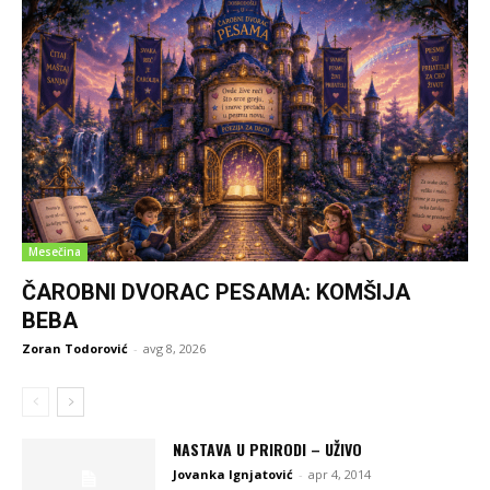
Mesečina
ČAROBNI DVORAC PESAMA: KOMŠIJA
BEBA
Zoran Todorović
-
avg 8, 2026
NASTAVA U PRIRODI – UŽIVO
Jovanka Ignjatović
-
apr 4, 2014