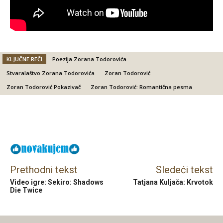
KLJUČNE REČI
Poezija Zorana Todorovića
Stvaralaštvo Zorana Todorovića
Zoran Todorović
Zoran Todorović Pokazivač
Zoran Todorović: Romantična pesma
Facebook
X
Email
Prethodni tekst
Sledeći tekst
Video igre: Sekiro: Shadows
Tatjana Kuljača: Krvotok
Die Twice