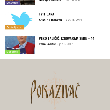
Satatatira
TVIT DANA
Kristina Raković
-
dec 13, 2014
Zanimljivosti
PEKO LALIČIĆ: IZGOVARAM SEBE – 14
Peko Laličić
-
jan 3, 2017
Mesečina