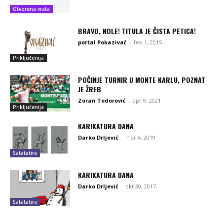
Otvorena vrata
BRAVO, NOLE! TITULA JE ČISTA PETICA!
portal Pokazivač
-
feb 1, 2015
Priključenija
POČINJE TURNIR U MONTE KARLU, POZNAT
JE ŽREB
Zoran Todorović
-
apr 9, 2021
Priključenija
KARIKATURA DANA
Darko Drljević
-
mar 4, 2019
Satatatira
KARIKATURA DANA
Darko Drljević
-
okt 30, 2017
Satatatira