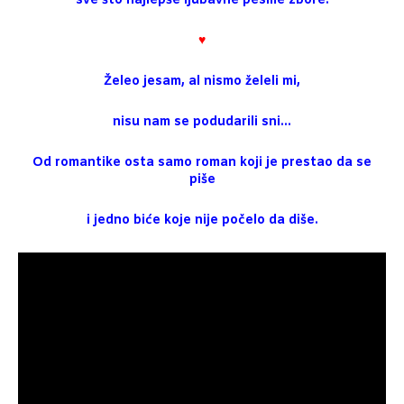
sve što najlepše ljubavne pesme zbore.
♥
Želeo jesam, al nismo želeli mi,
nisu nam se podudarili sni…
Od romantike osta samo roman koji je prestao da se
piše
i jedno biće koje nije počelo da diše.