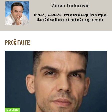
Zoran Todorović
Osnivač „Pokazivača“. Tvorac novakovanja. Čovek koji od
života želi sve ili ništa, a trenutno živi negde između.
PROČITAJTE!
Mesečina