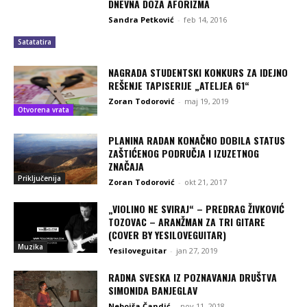
DNEVNA DOZA AFORIZMA
Sandra Petković
-
feb 14, 2016
Satatatira
NAGRADA STUDENTSKI KONKURS ZA IDEJNO
REŠENJE TAPISERIJE „ATELJEA 61“
Zoran Todorović
-
maj 19, 2019
Otvorena vrata
PLANINA RADAN KONAČNO DOBILA STATUS
ZAŠTIĆENOG PODRUČJA I IZUZETNOG
ZNAČAJA
Priključenija
Zoran Todorović
-
okt 21, 2017
„VIOLINO NE SVIRAJ“ – PREDRAG ŽIVKOVIĆ
TOZOVAC – ARANŽMAN ZA TRI GITARE
(COVER BY YESILOVEGUITAR)
Muzika
Yesiloveguitar
-
jan 27, 2019
RADNA SVESKA IZ POZNAVANJA DRUŠTVA
SIMONIDA BANJEGLAV
Nebojša Čandić
-
nov 11, 2018