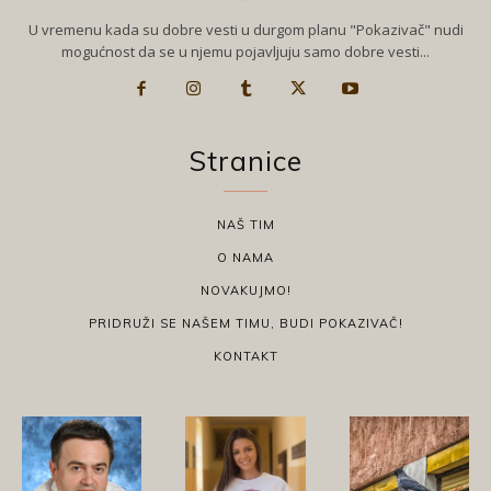
U vremenu kada su dobre vesti u durgom planu "Pokazivač" nudi
mogućnost da se u njemu pojavljuju samo dobre vesti...
Stranice
NAŠ TIM
O NAMA
NOVAKUJMO!
PRIDRUŽI SE NAŠEM TIMU, BUDI POKAZIVAČ!
KONTAKT