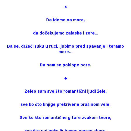
♠
Da idemo na more,
da dočekujemo zalaske i zore…
Da se, držeći ruku u ruci, ljubimo pred spavanje i teramo
more…
Da nam se poklope pore.
♣
Želeo sam sve što romantični ljudi žele,
sve ko što knjige prekrivene prašinom vele.
Sve ko što romantične gitare zvukom tvore,