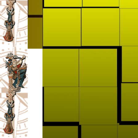
I
V
A
Č