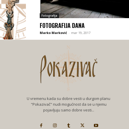
Fotografija
FOTOGRAFIJA DANA
Marko Marković
-
mar 19, 2017
U vremenu kada su dobre vesti u durgom planu
"Pokazivač" nudi mogućnost da se u njemu
pojavljuju samo dobre vesti...