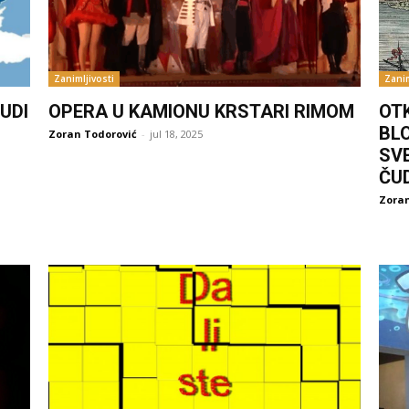
Zanimljivosti
Zanim
UDI
OPERA U KAMIONU KRSTARI RIMOM
OT
BL
Zoran Todorović
-
jul 18, 2025
SV
ČU
Zoran