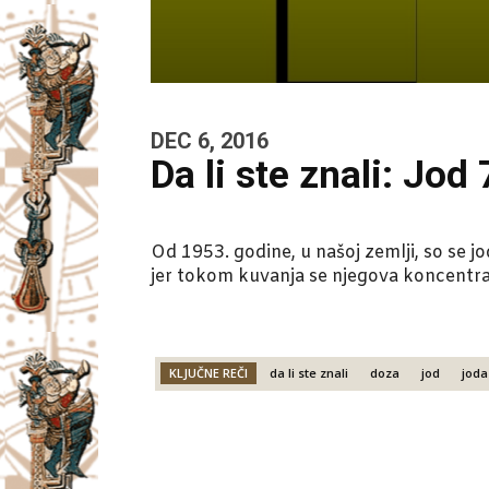
DEC 6, 2016
Da li ste znali: Jod 
Od 1953. godine, u našoj zemlji, so se j
jer tokom kuvanja se njegova koncentrac
KLJUČNE REČI
da li ste znali
doza
jod
joda
Facebook
X
Email