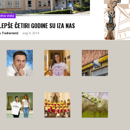
rena vrata
LEPŠE ČETIRI GODINE SU IZA NAS
 Todorović
-
avg 4, 2014