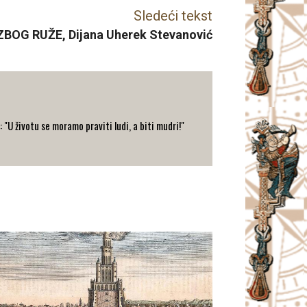
Sledeći tekst
ZBOG RUŽE, Dijana Uherek Stevanović
: "U životu se moramo praviti ludi, a biti mudri!"