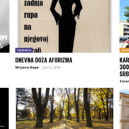
Satatatira
Zanim
DNEVNA DOZA AFORIZMA
KAR
300
Mirjana Đapo
-
jun 12, 2018
SRB
Zoran