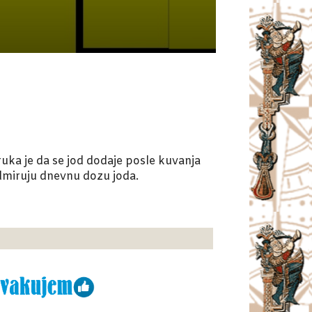
ruka je da se jod dodaje posle kuvanja
odmiruju dnevnu dozu joda.