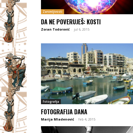
Zanimljivosti
DA NE POVERUJEŠ: KOSTI
Zoran Todorović
-
jul 6, 2015
Fotografija
FOTOGRAFIJA DANA
Marija Mladenović
-
feb 4, 2015