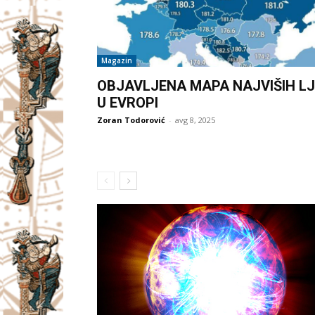
Magazin
OBJAVLJENA MAPA NAJVIŠIH LJ
U EVROPI
Zoran Todorović
-
avg 8, 2025