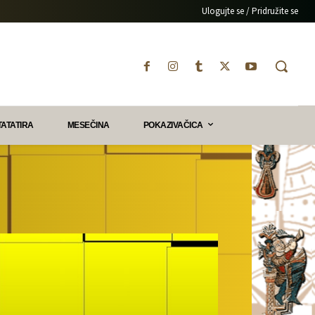
Ulogujte se / Pridružite se
TATATIRA
MESEČINA
POKAZIVAČICA