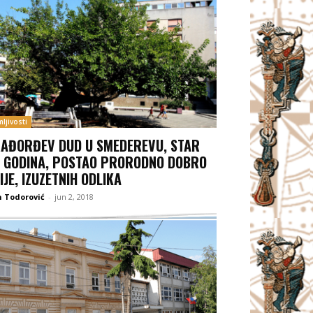
ljivosti
AĐORĐEV DUD U SMEDEREVU, STAR
 GODINA, POSTAO PRORODNO DOBRO
IJE, IZUZETNIH ODLIKA
 Todorović
-
jun 2, 2018