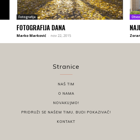
Fotografija
Otvo
FOTOGRAFIJA DANA
NAJ
Marko Marković
-
nov 22, 2015
Zoran
Stranice
NAŠ TIM
O NAMA
NOVAKUJMO!
PRIDRUŽI SE NAŠEM TIMU, BUDI POKAZIVAČ!
KONTAKT