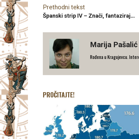
Prethodni tekst
Španski strip IV – Znači, fantaziraj…
Marija Pašalić
​Rođena u Kragujevcu. Interes
PROČITAJTE!