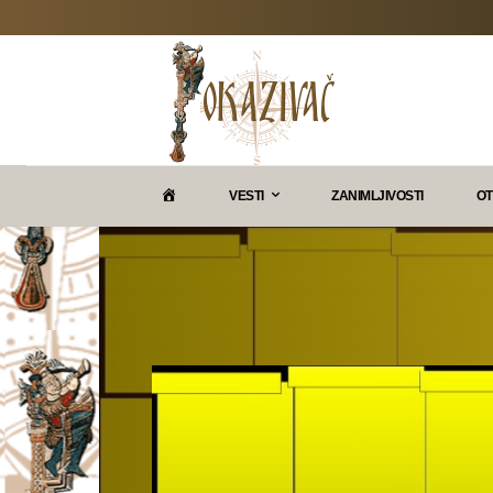
P
VESTI
ZANIMLJIVOSTI
OT
O
K
A
Z