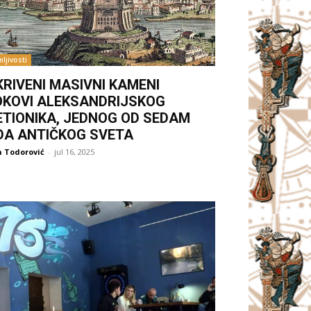
ljivosti
KRIVENI MASIVNI KAMENI
OKOVI ALEKSANDRIJSKOG
ETIONIKA, JEDNOG OD SEDAM
DA ANTIČKOG SVETA
 Todorović
-
jul 16, 2025