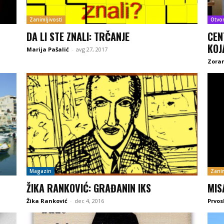
Zanimljivosti
Otvo
DA LI STE ZNALI: TRČANJE
CEN
KOJ
Marija Pašalić
-
avg 27, 2017
Zoran
Magazin
Zanim
ŽIKA RANKOVIĆ: GRAĐANIN IKS
MIS
Žika Ranković
-
dec 4, 2016
Prvos