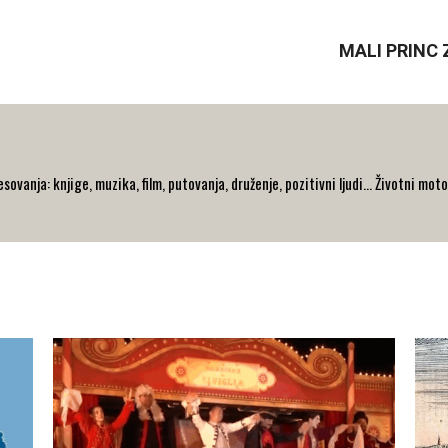
MALI PRINC 
ovanja: knjige, muzika, film, putovanja, druženje, pozitivni ljudi... Životni moto