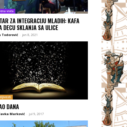
rena vrata
TAR ZA INTEGRACIJU MLADIH: KAFA
A DECU SKLANJA SA ULICE
 Todorović
-
jan 8, 2021
ljivosti
AO DANA
lavka Marković
-
jul 9, 2017