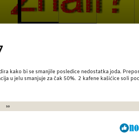
7
odira kako bi se smanjile posledice nedostatka joda. Prepo
ija u jelu smanjuje za čak 50%. 2 kafene kašićice soli p
so
Viber
ReddIt