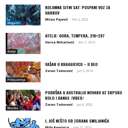
KOLUMNA SITNI SAT: POSPANI VOZ ZA
HARKOV
Milan Pajević
-
feb 2, 2022
Magazin
ATELJE: GORA, TEMPERA, 210×297
Verica Mihailović
-
dec 1, 2015
Atelje
VAŠAR U KRAGUJEVCU – II DEO
Zoran Todorović
-
jun 5, 2014
Priključenija
PODRŠKA U AUSTRALIJI NOVAKU UZ SRPSKO
KOLO I DANAS /VIDEO/
Zoran Todorović
-
jan 8, 2022
Muzika
I, JOŠ NEŠTO OD ZORANA SMILJANIĆA
Mišo Koprivica
-
maj 12, 2015