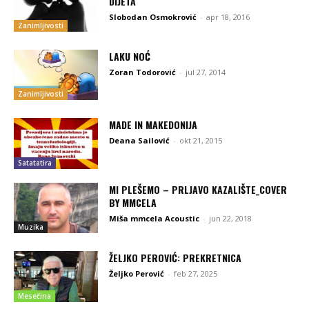
DIJETA
Slobodan Osmokrović
-
apr 18, 2016
Zanimljivosti
LAKU NOĆ
Zoran Todorović
-
jul 27, 2014
Zanimljivosti
MADE IN MAKEDONIJA
Deana Sailović
-
okt 21, 2015
Satatatira
MI PLEŠEMO – PRLJAVO KAZALIŠTE_COVER
BY MMCELA
Miša mmcela Acoustic
-
jun 22, 2018
Muzika
ŽELJKO PEROVIĆ: PREKRETNICA
Željko Perović
-
feb 27, 2025
Mesečina