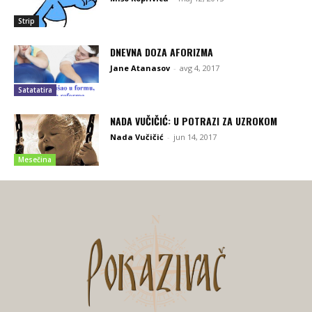
Strip
DNEVNA DOZA AFORIZMA
Jane Atanasov
-
avg 4, 2017
Satatatira
NADA VUČIČIĆ: U POTRAZI ZA UZROKOM
Nada Vučičić
-
jun 14, 2017
Mesečina