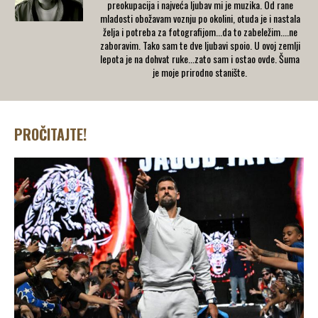
preokupacija i najveća ljubav mi je muzika. Od rane
mladosti obožavam voznju po okolini, otuda je i nastala
želja i potreba za fotografijom...da to zabeležim....ne
zaboravim. Tako sam te dve ljubavi spoio. U ovoj zemlji
lepota je na dohvat ruke...zato sam i ostao ovde. Šuma
je moje prirodno stanište.
PROČITAJTE!