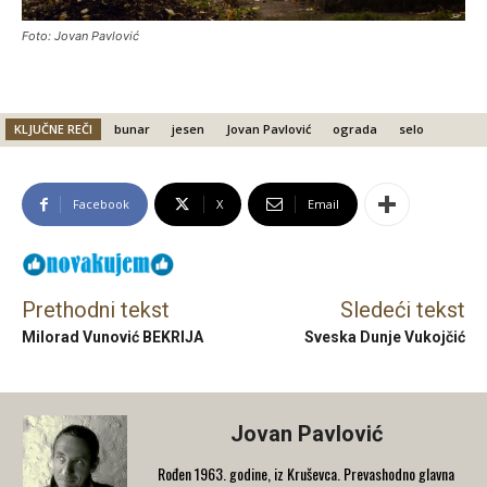
Foto: Jovan Pavlović
KLJUČNE REČI
bunar
jesen
Jovan Pavlović
ograda
selo
Facebook
X
Email
Prethodni tekst
Sledeći tekst
Milorad Vunović BEKRIJA
Sveska Dunje Vukojčić
Jovan Pavlović
Rođen 1963. godine, iz Kruševca. Prevashodno glavna