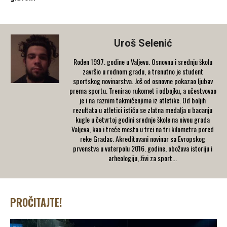
Uroš Selenić
Rođen 1997. godine u Valjevu. Osnovnu i srednju školu
završio u rodnom gradu, a trenutno je student
sportskog novinarstva. Još od osnovne pokazao ljubav
prema sportu. Trenirao rukomet i odbojku, a učestvovao
je i na raznim takmičenjima iz atletike. Od boljih
rezultata u atletici ističu se zlatna medalja u bacanju
kugle u četvrtoj godini srednje škole na nivou grada
Valjeva, kao i treće mesto u trci na tri kilometra pored
reke Gradac. Akreditovani novinar sa Evropskog
prvenstva u vaterpolu 2016. godine, obožava istoriju i
arheologiju, živi za sport...
PROČITAJTE!