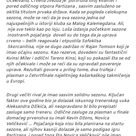
Očekivano, Crvena zvezda je potvrdila svoj kvalitet i
pored odličnog otpora Partizana , sasvim zasluženo se
okitila titulom prvaka države. Kada se pogleda celokupna
sezona, može se reći da je ova sezona jedna od
najuspešnijih u istoriji kluba sa Malog Kalemegdana. Ali,
nije sve teklo kao po loju. Loša izdanja početkom sezone
inostranih pojačanja doveli su do toga da je uprava
crveno – belih reagovala i otpustila Sofoklisa
Skorcanitisa, nije se dugo zadržao ni Rajan Tomson koji je
imao očajnu sezonu. Kao rezerve, dovedeni su fantastični
Kvinsi Miler i odlični Tarens Kinsi, koji su pokazali šta se od
njih očekivalo i može se reći da su opravdali poverenje
uprave. Rezultati govore u prilog tome, dva trofeja i
plasman u četvrtfinale najelitnijeg košarkaškog takmičenja
u Evropi.
Drugi večiti rival je imao sasvim solidnu sezonu. Ključan
faktor ove godine bio je dolazak iskusnog trenerskog vuka
Aleksandra Džikića, ali neopravdano bi bilo prepisati
zasluge samo treneru. Odlične zasluge za plasman u finale
domaćeg prvenstva su imali Kevin Džons, Novica
Veličković … Pojačanja koja nisu bila planirana na startu
sezone, ali njihov kasniji dolazak je samo podigao igru
Partizana, i pored toga što Novica Veličković nije imao