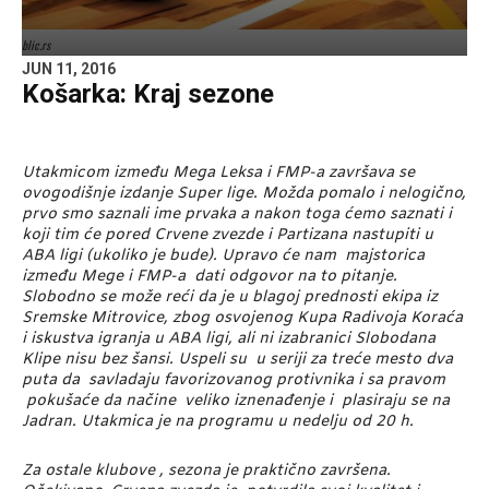
blic.rs
JUN 11, 2016
Košarka: Kraj sezone
Utakmicom između Mega Leksa i FMP-a završava se
ovogodišnje izdanje Super lige. Možda pomalo i nelogično,
prvo smo saznali ime prvaka a nakon toga ćemo saznati i
koji tim će pored Crvene zvezde i Partizana nastupiti u
ABA ligi (ukoliko je bude). Upravo će nam majstorica
između Mege i FMP-a dati odgovor na to pitanje.
Slobodno se može reći da je u blagoj prednosti ekipa iz
Sremske Mitrovice, zbog osvojenog Kupa Radivoja Koraća
i iskustva igranja u ABA ligi, ali ni izabranici Slobodana
Klipe nisu bez šansi. Uspeli su u seriji za treće mesto dva
puta da savladaju favorizovanog protivnika i sa pravom
pokušaće da načine veliko iznenađenje i plasiraju se na
Jadran. Utakmica je na programu u nedelju od 20 h.
Za ostale klubove , sezona je praktično završena.