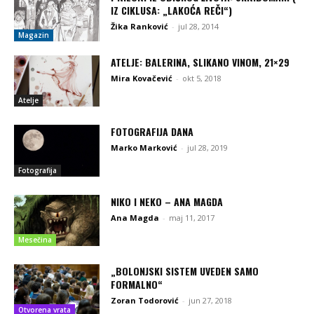
IZ CIKLUSA: „LAKOĆA REČI“)
Žika Ranković
-
jul 28, 2014
Magazin
ATELJE: BALERINA, SLIKANO VINOM, 21×29
Mira Kovačević
-
okt 5, 2018
Atelje
FOTOGRAFIJA DANA
Marko Marković
-
jul 28, 2019
Fotografija
NIKO I NEKO – ANA MAGDA
Ana Magda
-
maj 11, 2017
Mesečina
„BOLONJSKI SISTEM UVEDEN SAMO
FORMALNO“
Zoran Todorović
-
jun 27, 2018
Otvorena vrata