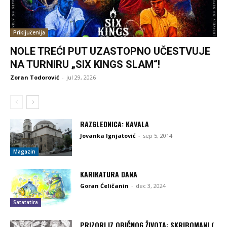
Priključenija
NOLE TREĆI PUT UZASTOPNO UČESTVUJE
NA TURNIRU „SIX KINGS SLAM“!
Zoran Todorović
-
jul 29, 2026
RAZGLEDNICA: KAVALA
Jovanka Ignjatović
-
sep 5, 2014
Magazin
KARIKATURA DANA
Goran Ćeličanin
-
dec 3, 2024
Satatatira
PRIZORI IZ OBIČNOG ŽIVOTA: SKRIBOMANI (