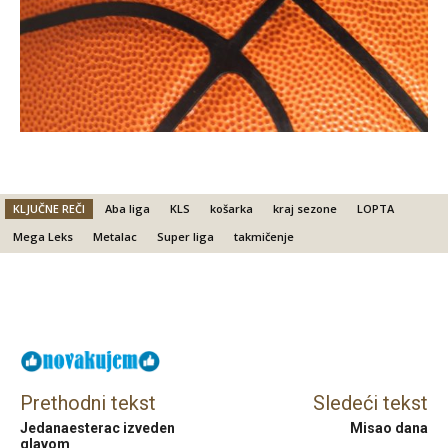
KLJUČNE REČI
Aba liga
KLS
košarka
kraj sezone
LOPTA
Mega Leks
Metalac
Super liga
takmičenje
Facebook
X
Email
Prethodni tekst
Sledeći tekst
Jedanaesterac izveden
Misao dana
glavom