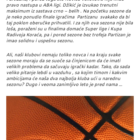
pravo nastupa u ABA ligi. Džikić je izvukao trenutni
maksimum iz sastava crno – belih . Na početku sezone da
je neko ponudio finale igračima Partizanu svakako da bi
taj poklon oberučke prihvatili. I za njih ova sezona nije bila
loša, poraženi su u finalima domaće Super lige i Kupa
Radivoja Koraća, pa i pored sezone bez trofeja Partizan je
imao solidnu i uspešnu sezonu.
Ali, naši klubovi nemaju toliko novca i na kraju svake
sezone moraju da se suoče sa činjenicom da će imati
velikih problema da sačuvaju igrački kadar. Tako, da sada
veliko pitanje lebdi u vazduhu , sa kojim timom i kakvim
ambicijama će naša dva najbolja kluba ući u narednu
sezonu? Dugo i veoma zanimljivo leto je pred nama …