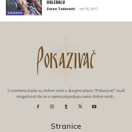
OGLEDALU
Zoran Todorović
-
okt 19, 2017
Satatatira
U vremenu kada su dobre vesti u durgom planu "Pokazivač" nudi
mogućnost da se u njemu pojavljuju samo dobre vesti...
Stranice