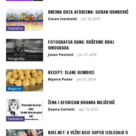
DNEVNA DOZA AFORIZMA: GORAN IVANKOVIĆ
Goran Ivanković
-
jun 13, 2019
Satatatira
FOTOGRAFIJA DANA: RUŠEVINE KRAJ
VINOGRADA
Jovan Pavlović
-
jun 27, 2018
Fotografija
RECEPT: SLANE BOMBICE
Bojana Pudar
-
jun 21, 2014
Magazin
ŽENA I AFORIZAM BRANKA MILIĆEVIĆ
Deana Sailović
-
apr 16, 2016
Satatatira
NJUZ.NET: 6 VEŽBI KOJE SUPER IZGLEDAJU U