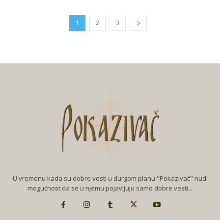
1
2
3
U vremenu kada su dobre vesti u durgom planu "Pokazivač" nudi
mogućnost da se u njemu pojavljuju samo dobre vesti...