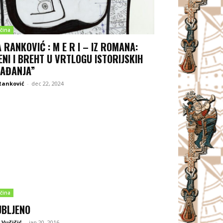
čina
A RANKOVIĆ : M E R I – IZ ROMANA:
ENI I BREHT U VRTLOGU ISTORIJSKIH
AĐANJA”
Ranković
-
dec 22, 2024
čina
UBLJENO
Vučičić
-
jan 20, 2016