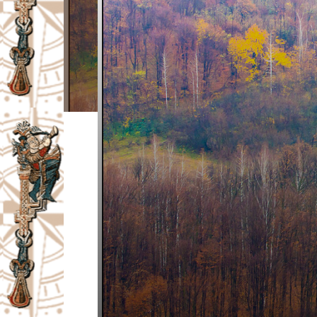
I
V
A
Č