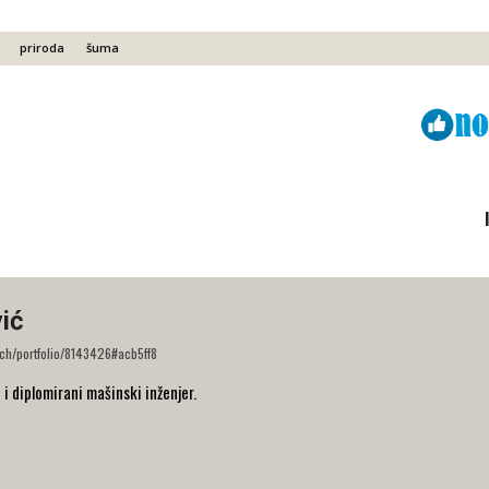
priroda
šuma
Viber
ReddIt
ić
rch/portfolio/8143426#acb5ff8
i diplomirani mašinski inženjer.