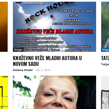
Knjige
Maga
KNJIŽEVNO VEČE MLADIH AUTORA U
TAT
NOVOM SADU
Tatja
Helena Himel
-
dec 1, 2016