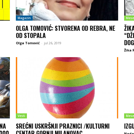
Magazin
Mese
OLGA TOMOVIĆ: STVORENA OD REBRA, NE
ŽIK
OD STOPALA
“DŽ
DOG
Olga Tomović
-
jul 26, 2019
Žika 
Vesti
Mese
ZNA
SREĆNI USKRŠNJI PRAZNICI /KULTURNI
IZG
.000
CENTAR GORNJI MILANOVAC
Nada 