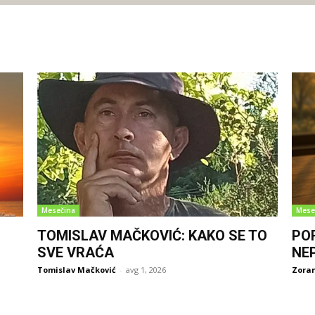
Mesečina
Mese
TOMISLAV MAČKOVIĆ: KAKO SE TO
PO
SVE VRAĆA
NE
Tomislav Mačković
-
avg 1, 2026
Zoran