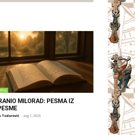
čina
RANIO MILORAD: PESMA IZ
PESME
 Todorović
-
avg 1, 2026