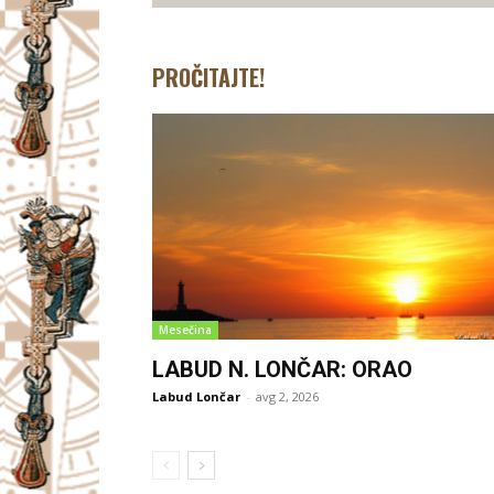
PROČITAJTE!
Mesečina
LABUD N. LONČAR: ORAO
Labud Lončar
-
avg 2, 2026