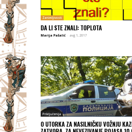
Zanimljivosti
DA LI STE ZNALI: TOPLOTA
Marija Pašalić
-
avg 1, 2017
Priključenija
O UTORKA ZA NASILNIČKU VOŽNJU KA
ZATVORA, ZA NEVEZIVANJE POJASA 10