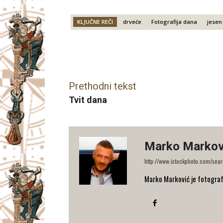
KLJUČNE REČI
drveće
Fotografija dana
jesen
Facebook
X
Email
Prethodni tekst
Tvit dana
Marko Markov
http://www.istockphoto.com/sea
Marko Marković je fotograf 