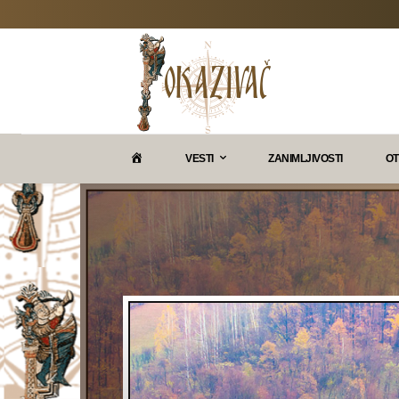
P
VESTI
ZANIMLJIVOSTI
OT
O
K
A
Z