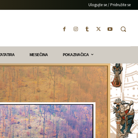
Ulogujte se / Pridružite se
TATATIRA
MESEČINA
POKAZIVAČICA